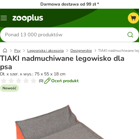
Darmowa dostawa od 99 zł *
Menu
Szukaj
produktów
Psy
Legowiska i akcesoria
Designerskie
TIAKI nadmuchiwane leg
TIAKI nadmuchiwane legowisko dla
psa
Dł. x szer. x wys.: 75 x 55 x 18 cm
Oceń produkt
(
0
)
Nowość