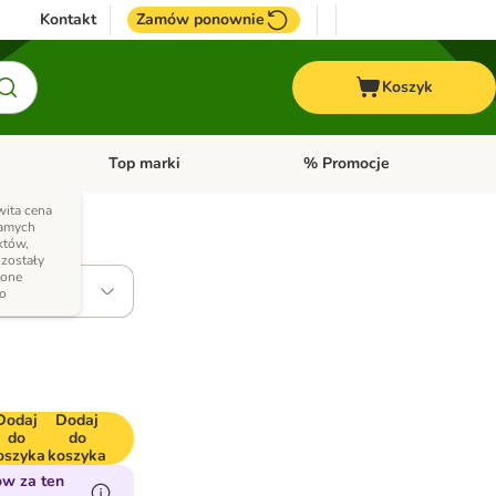
Kontakt
Zamów ponownie
Koszyk
Top marki
% Promocje
yka
u kategorii: Ptaki
Otwórz menu kategorii: Konie
Otwórz menu kategorii: Top m
wita cena
samych
któw,
zostały
ione
o
Dodaj
Dodaj
do
do
oszyka
koszyka
w za ten