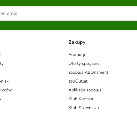
Zakupy
i
Promocje
ty
Oferty specjalne
zooplus ABOnament
onisk
zooOutlet
dowców
Aplikacja zooplus
ki
Klub Kociaka
Klub Szczeniaka