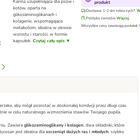
Karma uzupełniająca dla psów i
produkt
kotów, oparta na
Dostawa: 1-2 dni roboczych*.
W
glikozaminoglikanach i
Polityka zwrotów
Więcej
kolagenie, wspomagająca
Wszystkie ceny zawierają podatek
metabolizm, idealna w okresie
wzrostu i starości, w formie
kapsułek.
Czytaj cały opis ▼
rzaka, aby mógł pozostać w doskonałej kondycji przez długi czas.
lnie w celu naturalnego wzmocnienia stawów Twojego pupila.
niu. Zawiera
glikozaminoglikany i kolagen
, dwa składniki, które
cosan jest idealna dla
szczeniąt dużych ras i młodych
, szybko