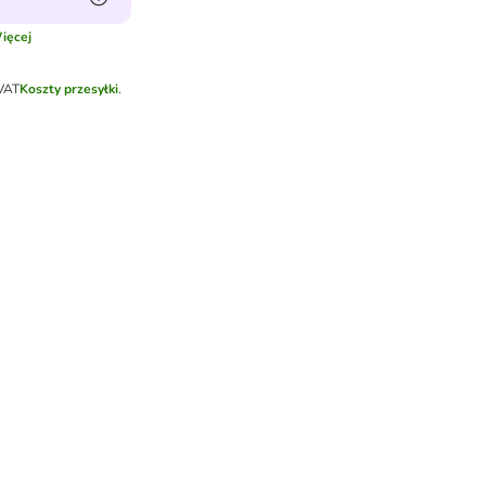
ięcej
 VAT
Koszty przesyłki
.