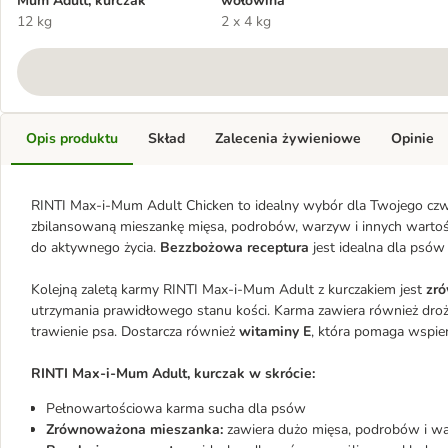
Mum Adult, kurczak
wołowina
12 kg
2 x 4 kg
Opis produktu
Skład
Zalecenia żywieniowe
Opinie
RINTI Max-i-Mum Adult Chicken to idealny wybór dla Twojego czwo
zbilansowaną mieszankę mięsa, podrobów, warzyw i innych wartoś
do aktywnego życia.
Bezzbożowa receptura
jest idealna dla psó
Kolejną zaletą karmy RINTI Max-i-Mum Adult z kurczakiem jest
zró
utrzymania prawidłowego stanu kości. Karma zawiera również dro
trawienie psa. Dostarcza również
witaminy E
, która pomaga wspie
RINTI Max-i-Mum Adult, kurczak w skrócie:
Pełnowartościowa karma sucha dla psów
Zrównoważona mieszanka:
zawiera dużo mięsa, podrobów i w