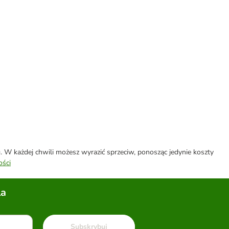
W każdej chwili możesz wyrazić sprzeciw, ponosząc jedynie koszty
ości
la
Subskrybuj