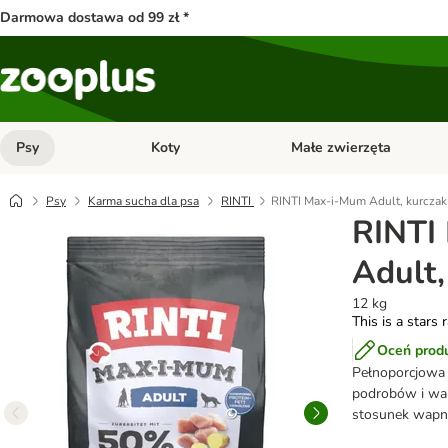
Darmowa dostawa od 99 zł *
Psy
Koty
Małe zwierzęta
Otwórz menu kategorii: Psy
Otwórz menu kategorii: Kot
Psy
Karma sucha dla psa
RINTI
RINTI Max-i-Mum Adult, kurczak
RINTI
Adult,
12 kg
This is a stars 
Oceń prod
Pełnoporcjowa 
podrobów i war
stosunek wapni