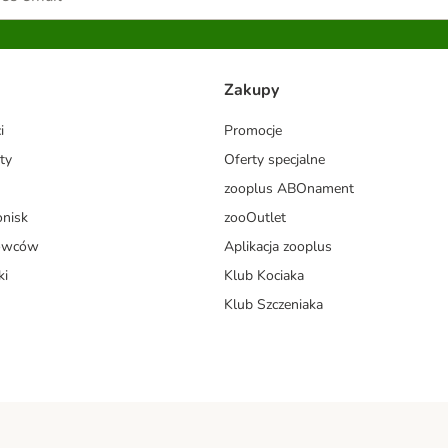
Zakupy
i
Promocje
ty
Oferty specjalne
zooplus ABOnament
onisk
zooOutlet
dowców
Aplikacja zooplus
ki
Klub Kociaka
Klub Szczeniaka