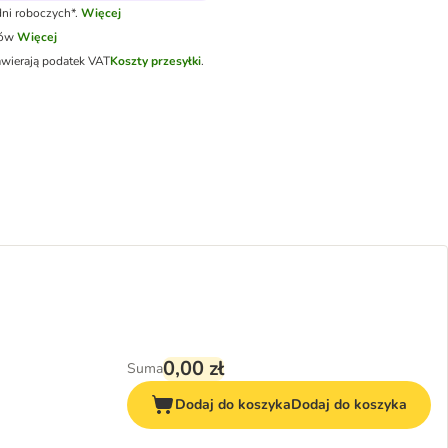
ni roboczych*.
Więcej
tów
Więcej
awierają podatek VAT
Koszty przesyłki
.
0,00 zł
Suma
Dodaj do koszyka
Dodaj do koszyka