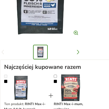
Najczęściej kupowane razem
RINTI Max-i-Mum Adult, kurczak
RINTI Max-i-mum, wołowina
Ten produkt
:
RINTI Max-i-
RINTI Max-i-mum,