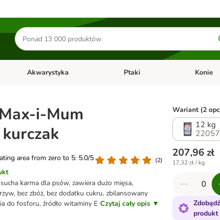
Szukaj
produktów
Akwarystyka
Ptaki
Konie
y
Otwórz menu kategorii: Małe zwierzęta
Otwórz menu kategorii: Akwaryst
Otwórz men
 Max-i-Mum
Wariant (2 opc
12 kg
 kurczak
22057
207,96 zł
rating area from zero to 5: 5.0/5
(
2
)
17,32 zł / kg
ukt
sucha karma dla psów, zawiera dużo mięsa,
zyw, bez zbóż, bez dodatku cukru, zbilansowany
Zdobądź
a do fosforu, źródło witaminy E
Czytaj cały opis ▼
produkt