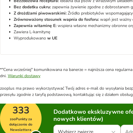
Bezzbożowa receptura:
idealna dla psów z wrażliwym układe
Bez dodatku cukru:
zapewnia żywienie zgodne z dobrostanem 
Z drożdżami piwowarskimi:
Źródło prebiotyków wspomagającyc
Zrównoważony stosunek wapnia do fosforu:
wapń jest ważny d
Zapewnia witaminę E:
wspiera własne mechanizmy obronne or
Zawiera L-karnitynę
Wyprodukowano
w UE
*"Cena wcześniej" komunikowana na banerze = najniższa cena regularna 
dni.
Warunki dostawy
zooplus ma prawo wykorzystywać Twój adres e-mail do wysyłania bezpo
przesyłu zgodnie z taryfą podstawową, kontaktując się z działem obsługi
333
Dodatkowo ekskluzywne ofer
nowych klientów)
zooPunkty za
dołączenie do
Newslettera
Wybierz zwierzę