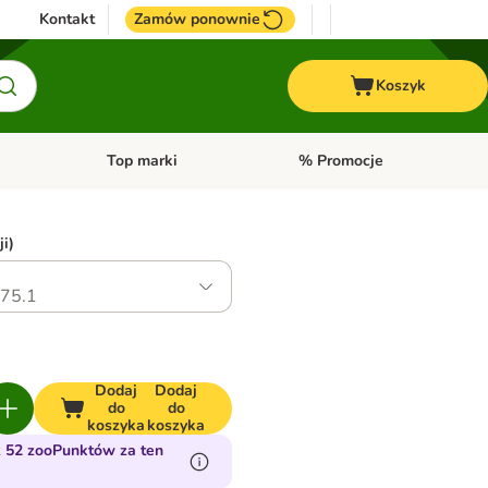
Kontakt
Zamów ponownie
Koszyk
Top marki
% Promocje
yka
u kategorii: Ptaki
Otwórz menu kategorii: Konie
Otwórz menu kategorii: Top m
ji)
75.1
Dodaj
Dodaj
do
do
koszyka
koszyka
 52 zooPunktów za ten