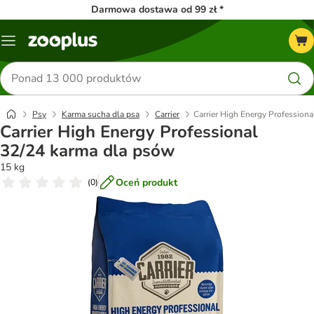
Darmowa dostawa od 99 zł *
Menu
Szukaj
produktów
Psy
Karma sucha dla psa
Carrier
Carrier High Energy Profession
Carrier High Energy Professional
32/24 karma dla psów
15 kg
Oceń produkt
(
0
)