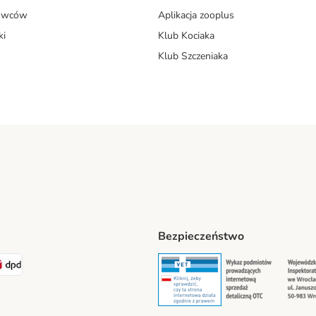
dowców
Aplikacja zooplus
ki
Klub Kociaka
Klub Szczeniaka
Bezpieczeństwo
t® Shipping Method
LEN Paczka Shipping Method
DPD Shipping Method
Security
Securit