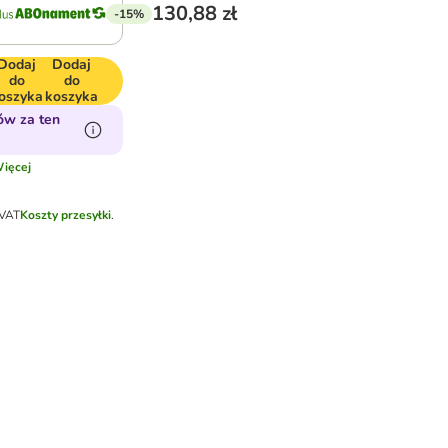
130,88 zł
-15%
Dodaj
Dodaj
do
do
oszyka
koszyka
ów za ten
ięcej
 VAT
Koszty przesyłki
.