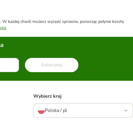
W każdej chwili możesz wyrazić sprzeciw, ponosząc jedynie koszty
ości
la
Subskrybuj
Wybierz kraj
Polska / pl