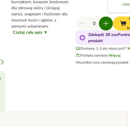
kurczakiem, kwasem linolowym
dla zdrowej skóry i lśniącej
sierści, wapniem i fosforem dla
mocnych kości i zębów, z
cennymi witaminami
k
Czytaj cały opis ▼
Zdobądź 38 zooPunkt
produkt
Dostawa: 1-2 dni roboczych*.
W
Polityka zwrotów
Więcej
Wszystkie ceny zawierają podatek
i