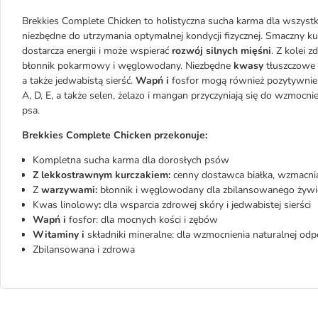
Brekkies Complete Chicken to holistyczna sucha karma dla wszystk
niezbędne do utrzymania optymalnej kondycji fizycznej. Smaczny k
dostarcza energii i może wspierać
rozwój silnych mięśni
. Z kolei 
błonnik pokarmowy i węglowodany. Niezbędne
kwasy
tłuszczowe 
a także jedwabistą sierść.
Wapń i
fosfor mogą również pozytywnie
A, D, E, a także selen, żelazo i mangan przyczyniają się do wzmoc
psa.
Brekkies Complete Chicken przekonuje:
Kompletna sucha karma dla dorosłych psów
Z lekkostrawnym kurczakiem:
cenny dostawca białka, wzmacnia
Z
warzywami:
błonnik i węglowodany dla zbilansowanego żywi
Kwas linolowy
:
dla wsparcia zdrowej skóry i jedwabistej sierści
Wapń i
fosfor: dla mocnych kości i zębów
Witaminy i
składniki mineralne: dla wzmocnienia naturalnej odp
Zbilansowana i zdrowa