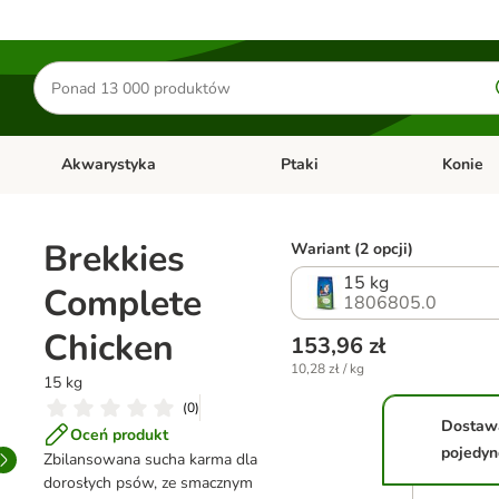
Szukaj
produktów
Akwarystyka
Ptaki
Konie
y
Otwórz menu kategorii: Małe zwierzęta
Otwórz menu kategorii: Akwaryst
Otwórz men
Brekkies
Wariant (2 opcji)
15 kg
Complete
1806805.0
Chicken
153,96 zł
10,28 zł / kg
15 kg
(
0
)
Dostaw
Oceń produkt
pojedyn
Zbilansowana sucha karma dla
dorosłych psów, ze smacznym