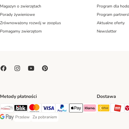
Magazyn o zwierzętach
Program dla ho
Porady żywieniowe
Program partners
Zrównoważony rozwój w zooplus
Aktualne oferty
Pomagamy zwierzętom
Newsletter
Metody płatności
Dostawa
Paczkoma
OR
Przelewy24 Payment Method
Blik Payment Method
MasterCard Payment Method
Visa Payment Method
PayPal Payment Method
Apple Pay Payment Method
Klarna Payment Method
Przelew
Za pobraniem
Przelew Payment Method
Za pobraniem Payment Method
Google Pay Payment Method