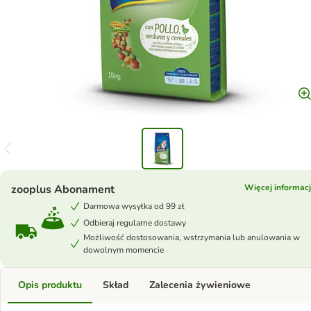
zooplus Abonament
Więcej informacj
Darmowa wysyłka od 99 zł
Odbieraj regularne dostawy
Możliwość dostosowania, wstrzymania lub anulowania w
dowolnym momencie
Opis produktu
Skład
Zalecenia żywieniowe