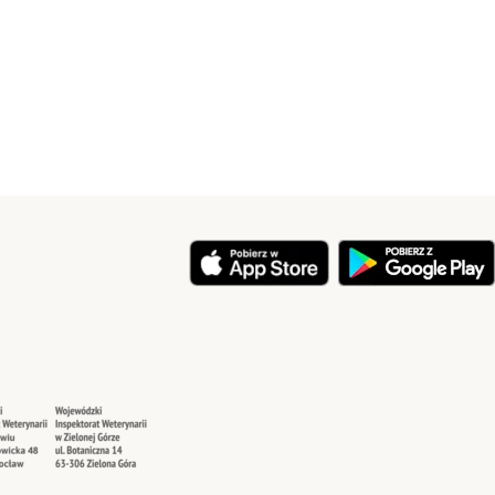
y
Security
Security