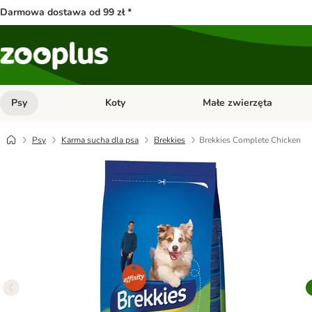
Darmowa dostawa od 99 zł *
Psy
Koty
Małe zwierzęta
Otwórz menu kategorii: Psy
Otwórz menu kategorii: Kot
Psy
Karma sucha dla psa
Brekkies
Brekkies Complete Chicken