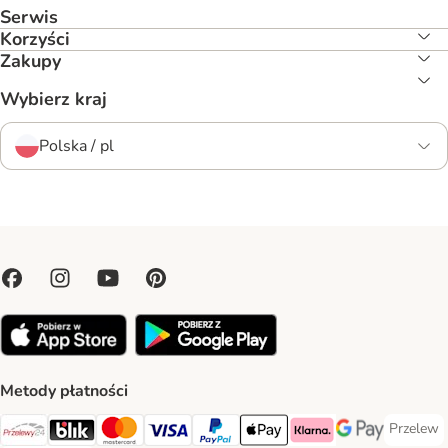
Serwis
Korzyści
Zakupy
Wybierz kraj
Polska / pl
Metody płatności
Przelew
Przelew 
Przelewy24 Payment Method
Blik Payment Method
MasterCard Payment Method
Visa Payment Method
PayPal Payment Method
Apple Pay Payment Method
Klarna Payment Method
Google Pay Paym