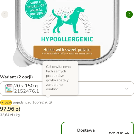
Całkowita cena
tych samych
produktów,
Wariant (2 opcji)
gdyby zostały
zakupione
20 x 150 g
osobno
2152476.1
-7.52%
pojedynczo
105,92 zł
97,96 zł
32,64 zł / kg
Dostawa