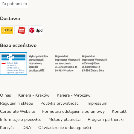
Za pobraniem
Za pobraniem Payment Method
Dostawa
Paczkomat® Shipping Method
ORLEN Paczka Shipping Method
DPD Shipping Method
Bezpieczeństwo
Security
Security
Security
Security
O nas
Kariera - Kraków
Kariera - Wrocław
Regulamin sklepu
Polityka prywatności
Impressum
Corporate Website
Formularz odstąpienia od umowy
Kontakt
Informacje o przesyłce
Metody płatności
Program partnerski
Korzyści
DSA
Oświadczenie o dostępności