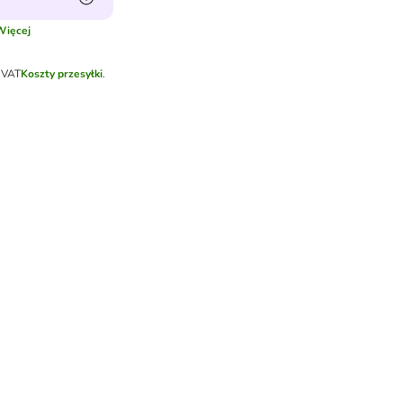
Więcej
 VAT
Koszty przesyłki
.