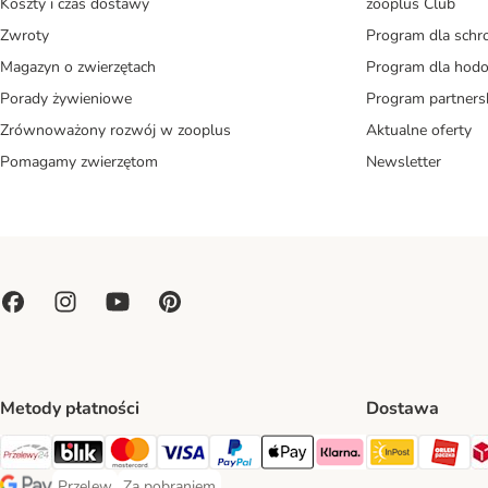
Koszty i czas dostawy
zooplus Club
Zwroty
Program dla schr
Magazyn o zwierzętach
Program dla ho
Porady żywieniowe
Program partners
Zrównoważony rozwój w zooplus
Aktualne oferty
Pomagamy zwierzętom
Newsletter
Metody płatności
Dostawa
Paczkoma
OR
Przelewy24 Payment Method
Blik Payment Method
MasterCard Payment Method
Visa Payment Method
PayPal Payment Method
Apple Pay Payment Method
Klarna Payment Method
Przelew
Za pobraniem