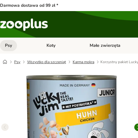
Darmowa dostawa od 99 zł *
Psy
Koty
Małe zwierzęta
Otwórz menu kategorii: Psy
Otwórz menu kategorii: Kot
Psy
Wszystko dla szczeniąt
Karma mokra
Korzystny pakiet Lucky