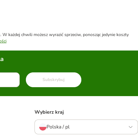
W każdej chwili możesz wyrazić sprzeciw, ponosząc jedynie koszty
ości
la
Subskrybuj
Wybierz kraj
Polska / pl