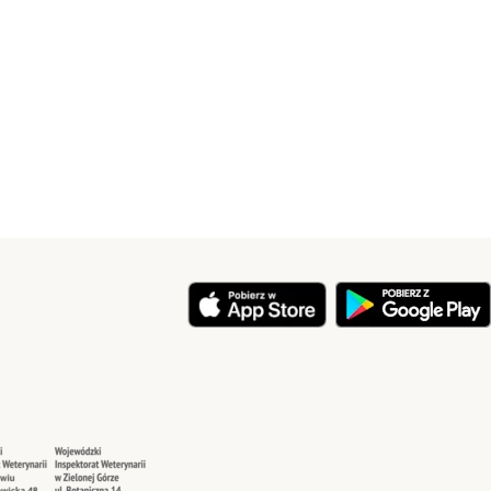
y
Security
Security