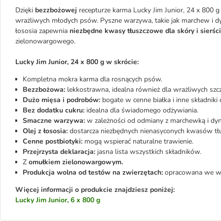
Dzięki
bezzbożowej
recepturze karma Lucky Jim Junior, 24 x 800 g 
wrażliwych młodych psów. Pyszne warzywa, takie jak marchew i dyni
łososia zapewnia
niezbędne kwasy tłuszczowe dla skóry i sierści
zielonowargowego.
Lucky Jim Junior, 24 x 800 g w skrócie:
Kompletna mokra karma dla rosnących psów.
Bezzbożowa:
lekkostrawna, idealna również dla wrażliwych szcz
Dużo mięsa i podrobów:
bogate w cenne białka i inne składniki
Bez dodatku cukru:
idealna dla świadomego odżywiania.
Smaczne warzywa:
w zależności od odmiany z marchewką i dynią
Olej z łososia:
dostarcza niezbędnych nienasyconych kwasów tłus
Cenne postbiotyki:
mogą wspierać naturalne trawienie.
Przejrzysta deklaracja:
jasna lista wszystkich składników.
Z
omułkiem zielonowargowym.
Produkcja wolna od testów na zwierzętach:
opracowana we wsp
Więcej informacji o produkcie znajdziesz poniżej:
Lucky Jim Junior, 6 x 800 g