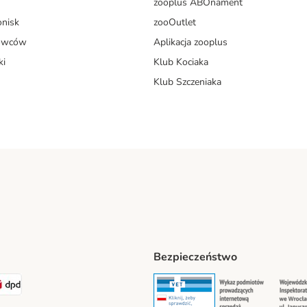
zooplus ABOnament
onisk
zooOutlet
dowców
Aplikacja zooplus
ki
Klub Kociaka
Klub Szczeniaka
Bezpieczeństwo
t® Shipping Method
LEN Paczka Shipping Method
DPD Shipping Method
Security
Securit