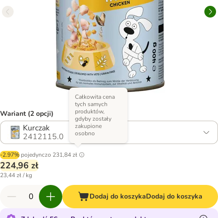
Całkowita cena
tych samych
produktów,
Wariant (2 opcji)
gdyby zostały
zakupione
Kurczak
osobno
2412115.0
-2.97%
pojedynczo
231,84 zł
224,96 zł
23,44 zł / kg
Dodaj do koszyka
Dodaj do koszyka