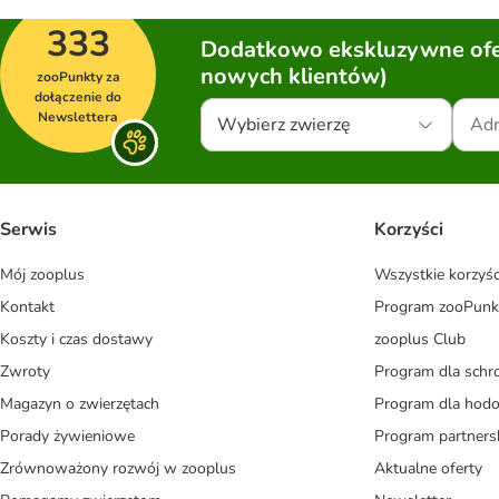
333
Dodatkowo ekskluzywne ofer
nowych klientów)
zooPunkty za
dołączenie do
Newslettera
Wybierz zwierzę
Serwis
Korzyści
Mój zooplus
Wszystkie korzyśc
Kontakt
Program zooPunk
Koszty i czas dostawy
zooplus Club
Zwroty
Program dla schr
Magazyn o zwierzętach
Program dla ho
Porady żywieniowe
Program partners
Zrównoważony rozwój w zooplus
Aktualne oferty