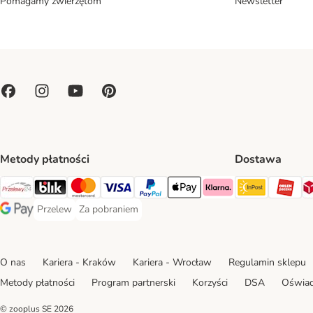
Pomagamy zwierzętom
Newsletter
Metody płatności
Dostawa
Paczkoma
OR
Przelewy24 Payment Method
Blik Payment Method
MasterCard Payment Method
Visa Payment Method
PayPal Payment Method
Apple Pay Payment Method
Klarna Payment Method
Przelew
Za pobraniem
Przelew Payment Method
Za pobraniem Payment Method
Google Pay Payment Method
O nas
Kariera - Kraków
Kariera - Wrocław
Regulamin sklepu
Metody płatności
Program partnerski
Korzyści
DSA
Oświad
© zooplus SE
2026