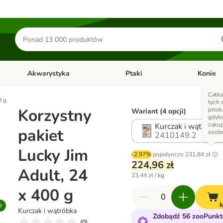
Szukaj
produktów
Akwarystyka
Ptaki
Konie
y
Otwórz menu kategorii: Małe zwierzęta
Otwórz menu kategorii: Akwaryst
Otwórz men
Całko
0 g
tych
Korzystny
prod
Wariant (4 opcji)
gdyby
zaku
Kurczak i wątróbka
pakiet
osob
2410149.2
Lucky Jim
-2.97%
pojedynczo
231,84 zł
224,96 zł
Adult, 24
23,44 zł / kg
x 400 g
Kurczak i wątróbka
Zdobądź 56 zooPunkt
(
0
)