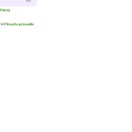
Więcej
 VAT
Koszty przesyłki
.