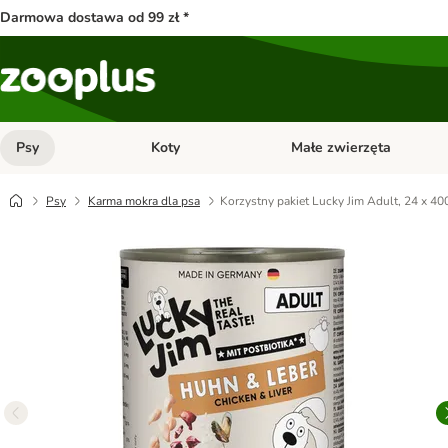
Darmowa dostawa od 99 zł *
Psy
Koty
Małe zwierzęta
Otwórz menu kategorii: Psy
Otwórz menu kategorii: Kot
Psy
Karma mokra dla psa
Korzystny pakiet Lucky Jim Adult, 24 x 40