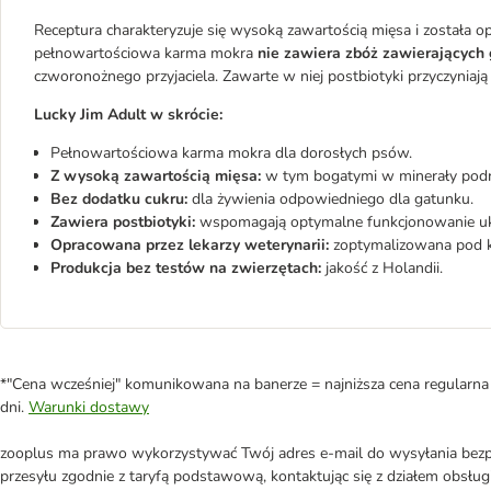
Receptura charakteryzuje się wysoką zawartością mięsa i została 
pełnowartościowa karma mokra
nie zawiera zbóż zawierających 
czworonożnego przyjaciela. Zawarte w niej postbiotyki przyczyni
Lucky Jim Adult w skrócie:
Pełnowartościowa karma mokra dla dorosłych psów.
Z wysoką zawartością mięsa:
w tym bogatymi w minerały pod
Bez dodatku cukru:
dla żywienia odpowiedniego dla gatunku.
Zawiera postbiotyki:
wspomagają optymalne funkcjonowanie u
Opracowana przez lekarzy weterynarii:
zoptymalizowana pod 
Produkcja bez testów na zwierzętach:
jakość z Holandii.
*"Cena wcześniej" komunikowana na banerze = najniższa cena regularna 
dni.
Warunki dostawy
zooplus ma prawo wykorzystywać Twój adres e-mail do wysyłania bezpo
przesyłu zgodnie z taryfą podstawową, kontaktując się z działem obsługi