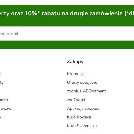
ty oraz 10%* rabatu na drugie zamówienie (*d
Zakupy
i
Promocje
ty
Oferty specjalne
zooplus ABOnament
onisk
zooOutlet
dowców
Aplikacja zooplus
ki
Klub Kociaka
Klub Szczeniaka