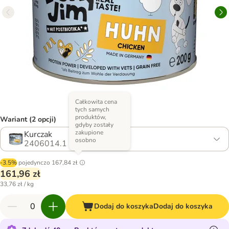
Całkowita cena
tych samych
produktów,
Wariant (2 opcji)
gdyby zostały
zakupione
Kurczak
osobno
2406014.1
-3.5%
pojedynczo
167,84 zł
161,96 zł
33,76 zł / kg
Dodaj do koszyka
Dodaj do koszyka