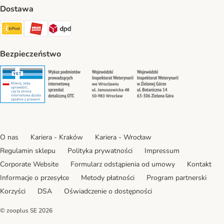
Dostawa
Paczkomat® Shipping Method
ORLEN Paczka Shipping Method
DPD Shipping Method
Bezpieczeństwo
Security
Security
Security
Security
O nas
Kariera - Kraków
Kariera - Wrocław
Regulamin sklepu
Polityka prywatności
Impressum
Corporate Website
Formularz odstąpienia od umowy
Kontakt
Informacje o przesyłce
Metody płatności
Program partnerski
Korzyści
DSA
Oświadczenie o dostępności
© zooplus SE
2026