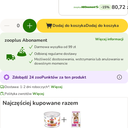
80,72 
-15%
Dodaj do koszyka
Dodaj do koszyka
Więcej informacji
zooplus Abonament
Darmowa wysyłka od 99 zł
Odbieraj regularne dostawy
Możliwość dostosowania, wstrzymania lub anulowania w
dowolnym momencie
Zdobądź 24 zooPunktów za ten produkt
Dostawa: 1-2 dni roboczych*.
Więcej
Polityka zwrotów
Więcej
Najczęściej kupowane razem