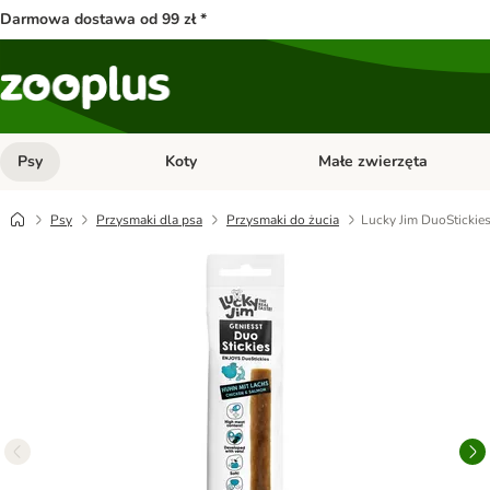
Darmowa dostawa od 99 zł *
Psy
Koty
Małe zwierzęta
Otwórz menu kategorii: Psy
Otwórz menu kategorii: Kot
Psy
Przysmaki dla psa
Przysmaki do żucia
Lucky Jim DuoStickie