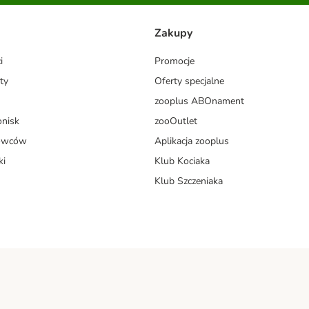
Zakupy
i
Promocje
ty
Oferty specjalne
zooplus ABOnament
onisk
zooOutlet
dowców
Aplikacja zooplus
ki
Klub Kociaka
Klub Szczeniaka