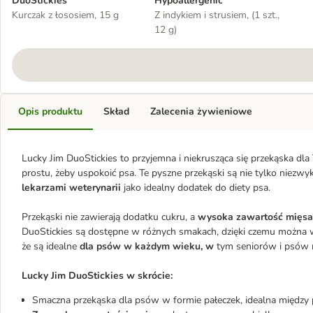
DuoStickies
Hypoallergenic
Kurczak z łososiem, 15 g
Z indykiem i strusiem, (1 szt.,
12 g)
Opis produktu
Skład
Zalecenia żywieniowe
Lucky Jim DuoStickies to przyjemna i niekrusząca się przekąska dl
prostu, żeby uspokoić psa. Te pyszne przekąski są nie tylko niezw
lekarzami weterynarii
jako idealny dodatek do diety psa.
Przekąski nie zawierają dodatku cukru, a
wysoka zawartość mięs
DuoStickies są dostępne w różnych smakach, dzięki czemu można w
że są idealne
dla psów w każdym wieku, w
tym seniorów i psów 
Lucky Jim DuoStickies w skrócie:
Smaczna przekąska dla psów w formie pałeczek, idealna między 