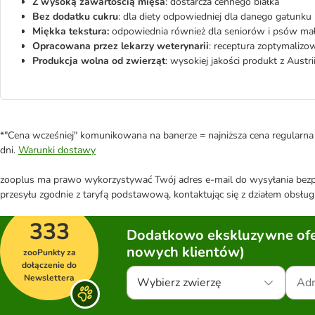
Z wysoką zawartością mięsa
: dostarcza cennego białka
Bez dodatku cukru
: dla diety odpowiedniej dla danego gatunku
Miękka tekstura:
odpowiednia również dla seniorów i psów mał
Opracowana przez lekarzy weterynarii
: receptura zoptymaliz
Produkcja wolna od zwierząt
: wysokiej jakości produkt z Austri
*"Cena wcześniej" komunikowana na banerze = najniższa cena regularna 
dni.
Warunki dostawy
zooplus ma prawo wykorzystywać Twój adres e-mail do wysyłania bezpo
przesyłu zgodnie z taryfą podstawową, kontaktując się z działem obsługi
333
Dodatkowo ekskluzywne ofer
nowych klientów)
zooPunkty za
dołączenie do
Newslettera
Wybierz zwierzę