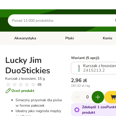
Szukaj
produktów
Akwarystyka
Ptaki
Konie
y
Otwórz menu kategorii: Małe zwierzęta
Otwórz menu kategorii: Akwaryst
Otwórz men
s
Lucky Jim
Wariant (5 opcji)
Kurczak z łososie
DuoStickies
2415213.2
Kurczak z łososiem, 15 g
2,96 zł
(
0
)
197,32 zł / kg
Oceń produkt
Smaczny przysmak dla psów
w formie pałeczek
Zdobądź 1 zooPunkt
Idealny jako nagroda między
produkt