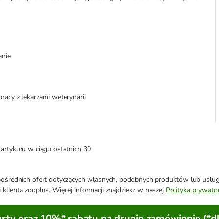
anie
acy z lekarzami weterynarii
artykułu w ciągu ostatnich 30
średnich ofert dotyczących własnych, podobnych produktów lub usług. 
 klienta zooplus. Więcej informacji znajdziesz w naszej
Polityka prywatn
ty oraz 10%* rabatu na drugie zamówienie (*d