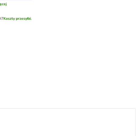
ęcej
AT
Koszty przesyłki
.