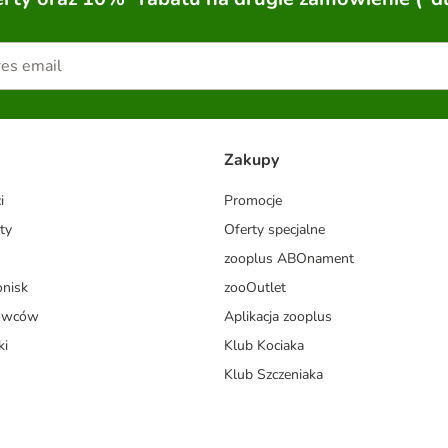
Zakupy
i
Promocje
ty
Oferty specjalne
zooplus ABOnament
onisk
zooOutlet
dowców
Aplikacja zooplus
ki
Klub Kociaka
Klub Szczeniaka