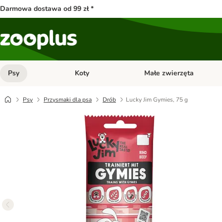
Darmowa dostawa od 99 zł *
Psy
Koty
Małe zwierzęta
Otwórz menu kategorii: Psy
Otwórz menu kategorii: Kot
Psy
Przysmaki dla psa
Drób
Lucky Jim Gymies, 75 g