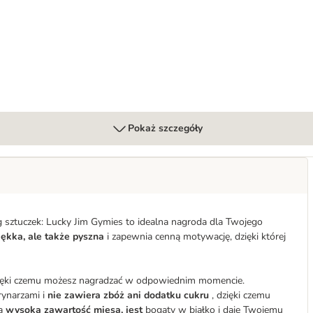
Pokaż szczegóły
ing sztuczek: Lucky Jim Gymies to idealna nagroda dla Twojego
iękka, ale także pyszna
i zapewnia cenną motywację, dzięki której
 dzięki czemu możesz nagradzać w odpowiednim momencie.
rynarzami i
nie zawiera zbóż ani dodatku cukru
, dzięki czemu
a
wysoką zawartość mięsa, jest
bogaty w białko i daje Twojemu