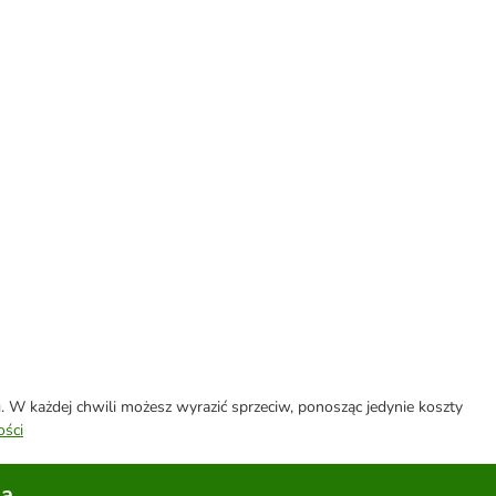
W każdej chwili możesz wyrazić sprzeciw, ponosząc jedynie koszty
ości
la