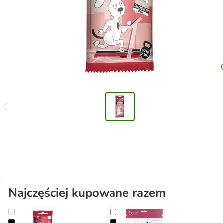
Najczęściej kupowane razem
Lucky Jim Gymies, 75 g
Dokas paski do żucia