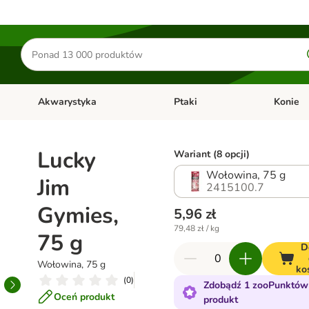
Szukaj
produktów
Akwarystyka
Ptaki
Konie
y
Otwórz menu kategorii: Małe zwierzęta
Otwórz menu kategorii: Akwaryst
Otwórz men
Lucky
Wariant (8 opcji)
Wołowina, 75 g
Jim
2415100.7
Gymies,
5,96 zł
79,48 zł / kg
75 g
D
Wołowina, 75 g
ko
(
0
)
Zdobądź 1 zooPunktów 
Oceń produkt
produkt