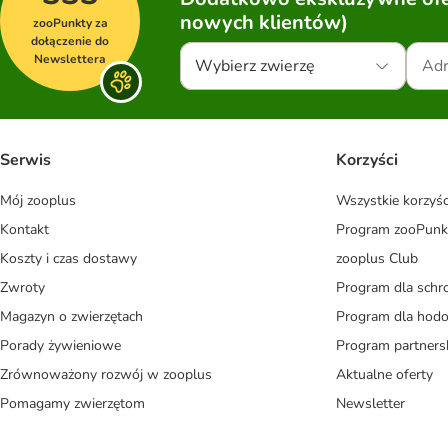
nowych klientów)
zooPunkty za
dołączenie do
Newslettera
Wybierz zwierzę
Serwis
Korzyści
Mój zooplus
Wszystkie korzyśc
Kontakt
Program zooPunk
Koszty i czas dostawy
zooplus Club
Zwroty
Program dla schr
Magazyn o zwierzętach
Program dla ho
Porady żywieniowe
Program partners
Zrównoważony rozwój w zooplus
Aktualne oferty
Pomagamy zwierzętom
Newsletter