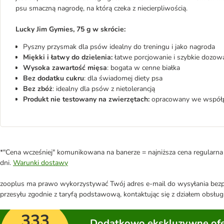
psu smaczną nagrodę, na którą czeka z niecierpliwością.
Lucky Jim Gymies, 75 g w skrócie:
Pyszny przysmak dla psów idealny do treningu i jako nagroda
Miękki i łatwy do dzielenia:
łatwe porcjowanie i szybkie dozow
Wysoka zawartość mięsa
: bogata w cenne białka
Bez dodatku cukru
: dla świadomej diety psa
Bez zbóż
: idealny dla psów z nietolerancją
Produkt nie testowany na zwierzętach:
opracowany we współpr
*"Cena wcześniej" komunikowana na banerze = najniższa cena regularna 
dni.
Warunki dostawy
zooplus ma prawo wykorzystywać Twój adres e-mail do wysyłania bezpo
przesyłu zgodnie z taryfą podstawową, kontaktując się z działem obsługi
333
Dodatkowo ekskluzywne ofer