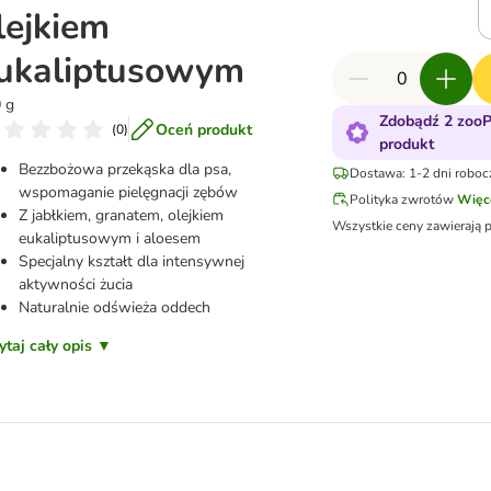
lejkiem
ukaliptusowym
 g
Zdobądź 2 zooP
Oceń produkt
(
0
)
produkt
Bezzbożowa przekąska dla psa,
Dostawa: 1-2 dni roboc
wspomaganie pielęgnacji zębów
Polityka zwrotów
Więc
Z jabłkiem, granatem, olejkiem
Wszystkie ceny zawierają 
eukaliptusowym i aloesem
Specjalny kształt dla intensywnej
aktywności żucia
Naturalnie odświeża oddech
ytaj cały opis ▼