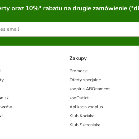
ty oraz 10%* rabatu na drugie zamówienie (*d
Zakupy
i
Promocje
ty
Oferty specjalne
zooplus ABOnament
onisk
zooOutlet
dowców
Aplikacja zooplus
ki
Klub Kociaka
Klub Szczeniaka