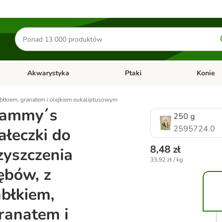
Szukaj
produktów
Akwarystyka
Ptaki
Konie
y
Otwórz menu kategorii: Małe zwierzęta
Otwórz menu kategorii: Akwaryst
Otwórz men
błkiem, granatem i olejkiem eukaliptusowym
ammy´s
250 g
2595724.0
ałeczki do
8,48 zł
zyszczenia
33,92 zł / kg
ębów, z
abłkiem,
ranatem i