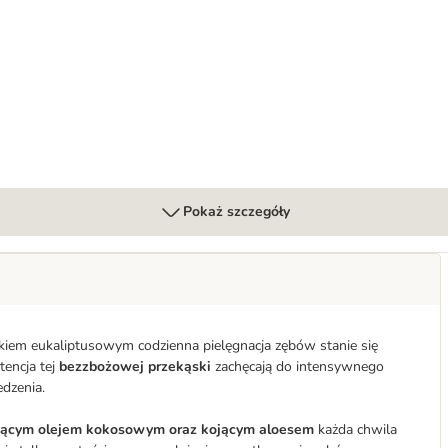
ejkiem eukaliptusowym
einowy, z brokułem i marchwią
Pokaż szczegóły
jkiem eukaliptusowym codzienna pielęgnacja zębów stanie się
tencja tej
bezzbożowej przekąski
zachęcają do intensywnego
edzenia.
jącym olejem kokosowym oraz kojącym aloesem
każda chwila