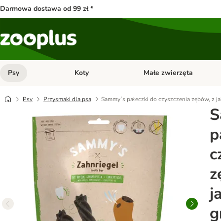
Darmowa dostawa od 99 zł *
Psy
Koty
Małe zwierzęta
Otwórz menu kategorii: Psy
Otwórz menu kategorii: Kot
Psy
Przysmaki dla psa
Sammy´s pałeczki do czyszczenia zębów, z ja
S
p
c
z
j
g