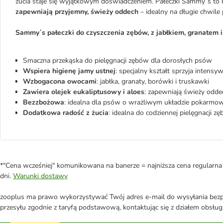
żucia staje się wyjątkowym doświadczeniem. Pałeczki Sammy´s to 
zapewniają przyjemny, świeży oddech
– idealny na długie chwile
Sammy´s pałeczki do czyszczenia zębów, z jabłkiem, granatem 
Smaczna przekąska do pielęgnacji zębów dla dorosłych psów
Wspiera higienę jamy ustnej
: specjalny kształt sprzyja intensy
Wzbogacona owocami
: jabłka, granaty, borówki i truskawki
Zawiera olejek eukaliptusowy i aloes
: zapewniają świeży odde
Bezzbożowa
: idealna dla psów o wrażliwym układzie pokarm
Dodatkowa radość z żucia
: idealna do codziennej pielęgnacji z
*"Cena wcześniej" komunikowana na banerze = najniższa cena regularna 
dni.
Warunki dostawy
zooplus ma prawo wykorzystywać Twój adres e-mail do wysyłania bezpo
przesyłu zgodnie z taryfą podstawową, kontaktując się z działem obsługi