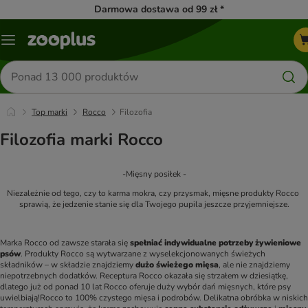
Darmowa dostawa od 99 zł *
Menu
Szukaj
produktów
Top marki
Rocco
Filozofia
Filozofia marki Rocco
-Mięsny posiłek -
Niezależnie od tego, czy to karma mokra, czy przysmak, mięsne produkty Rocco 
sprawią, że jedzenie stanie się dla Twojego pupila jeszcze przyjemniejsze.
Marka Rocco od zawsze starała się 
spełniać indywidualne potrzeby żywieniowe 
psów
. Produkty Rocco są wytwarzane z wyselekcjonowanych świeżych 
składników – w składzie znajdziemy 
dużo świeżego mięsa
, ale nie znajdziemy 
niepotrzebnych dodatków. Receptura Rocco okazała się strzałem w dziesiątkę, 
dlatego już od ponad 10 lat Rocco oferuje duży wybór dań mięsnych, które psy 
uwielbiają!
Rocco to 100% czystego mięsa i podrobów. Delikatna obróbka w niskich 