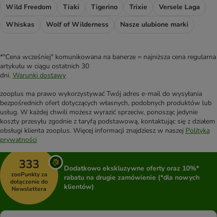
Wild Freedom
Tiaki
Tigerino
Trixie
Versele Laga
Whiskas
Wolf of Wilderness
Nasze ulubione marki
*"Cena wcześniej" komunikowana na banerze = najniższa cena regularna
artykułu w ciągu ostatnich 30
dni.
Warunki dostawy
zooplus ma prawo wykorzystywać Twój adres e-mail do wysyłania
bezpośrednich ofert dotyczących własnych, podobnych produktów lub
usług. W każdej chwili możesz wyrazić sprzeciw, ponosząc jedynie
koszty przesyłu zgodnie z taryfą podstawową, kontaktując się z działem
obsługi klienta zooplus. Więcej informacji znajdziesz w naszej
Polityka
prywatności
333
Dodatkowo ekskluzywne oferty oraz 10%*
zooPunkty za
rabatu na drugie zamówienie (*dla nowych
dołączenie do
klientów)
Newslettera