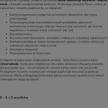
temperaturach sprawia, że karma zachowuje 
cenne substancje odżywcze
 i 
mięsny 
smak
, a kawałki są odpowiedniej wielkości. Wybierając produkty Rocco, wiesz, że 
zapewniasz swojemu pupilowi to, co najlepsze:
Karma przygotowana wyłącznie ze świeżych składników, bez mięsa 
prasowanego
Gwarantujemy brak niskowartościowych produktów ubocznych 
pochodzenia zwierzęcego, mączek mięsnych (np. kostnych), jak również 
wypełniaczy w postaci białek roślinnych (np. soi)
Bez wieprzowiny
Bez sztucznych barwników, aromatów i wabiących substancji zapachowych
Delikatna obróbka w niskich temperaturach sprawia, że karma zachowuje 
substancje odżywcze i mięsny smak
Optymalna strawność
Wyprodukowano w Niemczech
Z biegiem lat jedna rzecz uległa jednak zmianie – teraz Rocco oznacza także 
różnorodność
. Każdy pies znajdzie coś dla siebie, ponieważ oferujemy produkty 
dla psa każdej rasy – od szczeniaka do seniora: karmy mokre oraz przysmaki. 
Przekąskami możemy rozpieszczać swojego pupila lub stosować je podczas 
szkolenia. Ofertę wzbogacają limitowane edycje sezonowe i podróżnicze, którym 
zwierzęta nie mogą się oprzeć!
0 - 0 z 0 wyników
product items have been changed