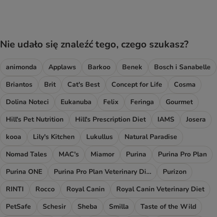
Nie udało się znaleźć tego, czego szukasz?
animonda
Applaws
Barkoo
Benek
Bosch i Sanabelle
Briantos
Brit
Cat's Best
Concept for Life
Cosma
Dolina Noteci
Eukanuba
Felix
Feringa
Gourmet
Hill's Pet Nutrition
Hill's Prescription Diet
IAMS
Josera
kooa
Lily's Kitchen
Lukullus
Natural Paradise
Nomad Tales
MAC's
Miamor
Purina
Purina Pro Plan
Purina ONE
Purina Pro Plan Veterinary Diets
Purizon
RINTI
Rocco
Royal Canin
Royal Canin Veterinary Diet
PetSafe
Schesir
Sheba
Smilla
Taste of the Wild