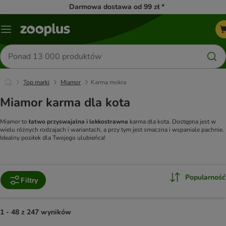
Darmowa dostawa od 99 zł *
Menu
Szukaj
produktów
Top marki
Miamor
Karma mokra
Miamor karma dla kota
Miamor to
łatwo przyswajalna i lekkostrawna
karma dla kota. Dostępna jest w
wielu różnych rodzajach i wariantach, a przy tym jest smaczna i wspaniale pachnie.
Idealny posiłek dla Twojego ulubieńca!
Popularność
Filtry
1 - 48 z 247 wyników