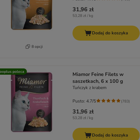
31,96 zł
53,28 zł / kg
Dodaj do koszyka
8 opcji
ooplus poleca
Miamor Feine Filets w
saszetkach, 6 x 100 g
Tuńczyk z krabem
Pusto: 4.7/5
(
783
)
31,96 zł
53,28 zł / kg
Dodaj do koszyka