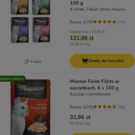
100 g
4 smaki, Pakiet rybno-mięsny
Pusto: 4.7/5
(
777
)
pojedynczo
127,84 zł
121,96 zł
50,80 zł / kg
Dodaj do koszyka
9 opcji
ooplus poleca
Miamor Feine Filets w
saszetkach, 6 x 100 g
Kurczak z pomidorami
Pusto: 4.7/5
(
783
)
31,96 zł
53,28 zł / kg