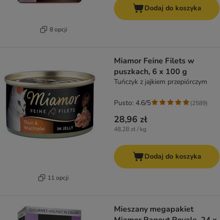
Dodaj do koszyka
8 opcji
Miamor Feine Filets w
puszkach, 6 x 100 g
Tuńczyk z jajkiem przepiórczym
Pusto: 4.6/5
(
2589
)
28,96 zł
48,28 zł / kg
Dodaj do koszyka
11 opcji
Mieszany megapakiet