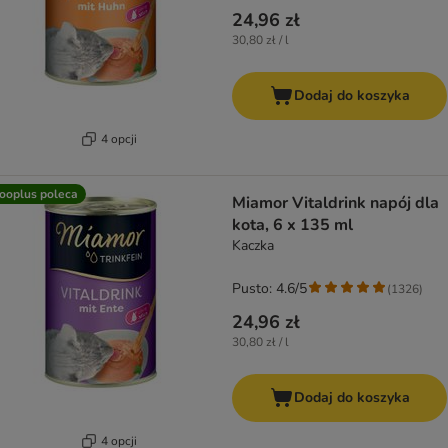
24,96 zł
30,80 zł / l
Dodaj do koszyka
4 opcji
ooplus poleca
Miamor Vitaldrink napój dla
kota, 6 x 135 ml
Kaczka
Pusto: 4.6/5
(
1326
)
24,96 zł
30,80 zł / l
Dodaj do koszyka
4 opcji