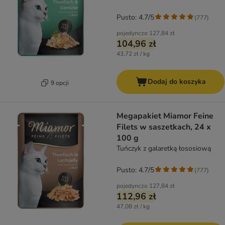
Pusto: 4.7/5
(
777
)
pojedynczo
127,84 zł
104,96 zł
43,72 zł / kg
Dodaj do koszyka
9 opcji
Megapakiet Miamor Feine
Filets w saszetkach, 24 x
100 g
Tuńczyk z galaretką łososiową
Pusto: 4.7/5
(
777
)
pojedynczo
127,84 zł
112,96 zł
47,08 zł / kg