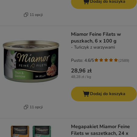
Dodaj do koszyka
11 opcji
Miamor Feine Filets w
puszkach, 6 x 100 g
- Tuńczyk z warzywami
Pusto: 4.6/5
(
2589
)
28,96 zł
48,28 zł / kg
Dodaj do koszyka
11 opcji
Megapakiet Miamor Feine
Filets w saszetkach, 24 x