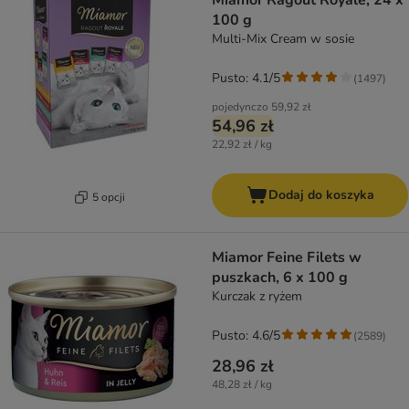
Miamor Ragout Royale, 24 x
100 g
Multi-Mix Cream w sosie
Pusto: 4.1/5
(
1497
)
pojedynczo
59,92 zł
54,96 zł
22,92 zł / kg
Dodaj do koszyka
5 opcji
Miamor Feine Filets w
puszkach, 6 x 100 g
Kurczak z ryżem
Pusto: 4.6/5
(
2589
)
28,96 zł
48,28 zł / kg