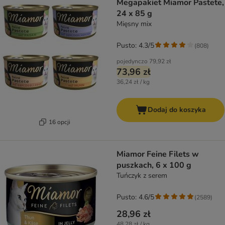
Megapakiet Miamor Pastete,
24 x 85 g
Mięsny mix
Pusto: 4.3/5
(
808
)
pojedynczo
79,92 zł
73,96 zł
36,24 zł / kg
Dodaj do koszyka
16 opcji
Miamor Feine Filets w
puszkach, 6 x 100 g
Tuńczyk z serem
Pusto: 4.6/5
(
2589
)
28,96 zł
48,28 zł / kg