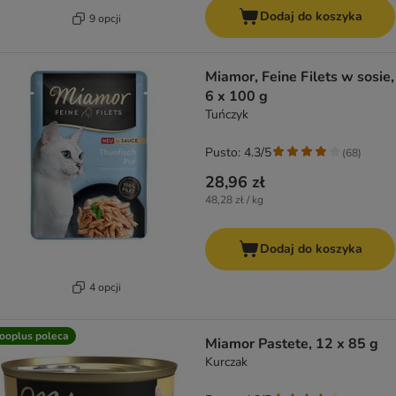
Dodaj do koszyka
9 opcji
Miamor, Feine Filets w sosie,
6 x 100 g
Tuńczyk
Pusto: 4.3/5
(
68
)
28,96 zł
48,28 zł / kg
Dodaj do koszyka
4 opcji
ooplus poleca
Miamor Pastete, 12 x 85 g
Kurczak