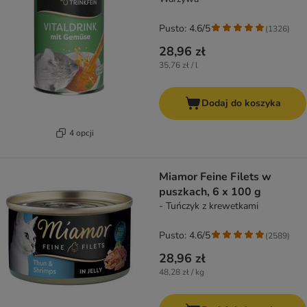
Pusto: 4.6/5
(
1326
)
28,96 zł
35,76 zł / l
Dodaj do koszyka
4 opcji
Miamor Feine Filets w
puszkach, 6 x 100 g
- Tuńczyk z krewetkami
Pusto: 4.6/5
(
2589
)
28,96 zł
48,28 zł / kg