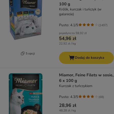
100 g
Królik, kurczak i tuńczyk (w
galarecie)
Pusto: 4.1/5
(
1497
)
pojedynczo
59,92 zł
54,96 zł
22,92 zł / kg
5 opcji
Dodaj do koszyka
Miamor, Feine Filets w sosie,
6 x 100 g
Kurczak z tuńczykiem
Pusto: 4.3/5
(
68
)
28,96 zł
48,28 zł / kg