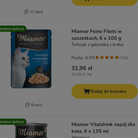
11 opcji
ooplus poleca
Miamor Feine Filets w
saszetkach, 6 x 100 g
Tuńczyk z galaretką z kraba
Pusto: 4.7/5
(
783
)
31,96 zł
53,28 zł / kg
Dodaj do koszyka
8 opcji
ooplus poleca
Miamor Vitaldrink napój dla
kota, 6 x 135 ml
Warzywa