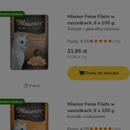
ooplus poleca
Miamor Feine Filets w
saszetkach, 6 x 100 g
Tuńczyk z galaretką z łososia
Pusto: 4.7/5
(
783
)
31,96 zł
53,28 zł / kg
Dodaj do koszyka
8 opcji
ooplus poleca
Miamor Feine Filets w
saszetkach, 6 x 100 g
Kurczak z tuńczykiem
Pusto: 4.7/5
(
783
)