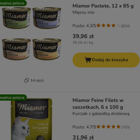
product items have been changed
ooplus poleca
Miamor Pastete, 12 x 85 g
Mięsny mix
Pusto: 4.3/5
(
824
)
39,96 zł
39,16 zł / kg
Dodaj do koszyka
14 opcji
ooplus poleca
Miamor Feine Filets w
saszetkach, 6 x 100 g
Kurczak z galaretką drobiową
Pusto: 4.7/5
(
783
)
31,96 zł