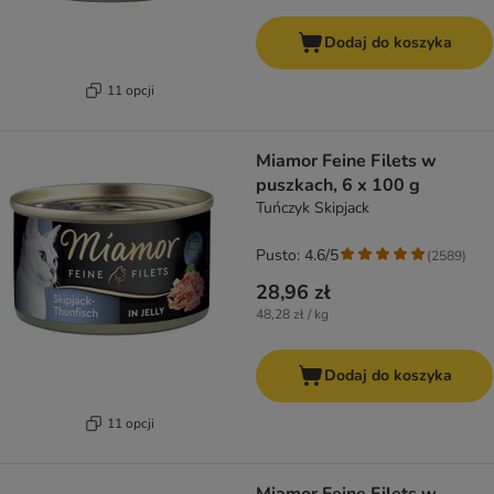
Dodaj do koszyka
11 opcji
Miamor Feine Filets w
puszkach, 6 x 100 g
Tuńczyk Skipjack
Pusto: 4.6/5
(
2589
)
28,96 zł
48,28 zł / kg
Dodaj do koszyka
11 opcji