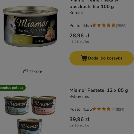
Miamor Feine Filets w
puszkach, 6 x 100 g
Kurczak
Pusto: 4.6/5
(
2589
)
28,96 zł
48,28 zł / kg
Dodaj do koszyka
11 opcji
ooplus poleca
Miamor Pastete, 12 x 85 g
Rybny mix
Pusto: 4.3/5
(
824
)
39,96 zł
39,16 zł / kg