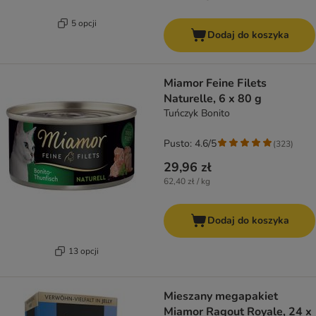
5 opcji
Dodaj do koszyka
Miamor Feine Filets
Naturelle, 6 x 80 g
Tuńczyk Bonito
Pusto: 4.6/5
(
323
)
29,96 zł
62,40 zł / kg
Dodaj do koszyka
13 opcji
Mieszany megapakiet
Miamor Ragout Royale, 24 x