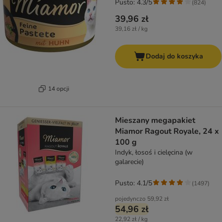
Pusto: 4.3/5
(
824
)
39,96 zł
39,16 zł / kg
Dodaj do koszyka
14 opcji
Mieszany megapakiet
Miamor Ragout Royale, 24 x
100 g
Indyk, łosoś i cielęcina (w
galarecie)
Pusto: 4.1/5
(
1497
)
pojedynczo
59,92 zł
54,96 zł
22,92 zł / kg