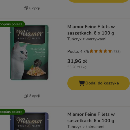
8 opcji
ooplus poleca
Miamor Feine Filets w
saszetkach, 6 x 100 g
Tuńczyk z warzywami
Pusto: 4.7/5
(
783
)
31,96 zł
53,28 zł / kg
Dodaj do koszyka
8 opcji
ooplus poleca
Miamor Feine Filets w
saszetkach, 6 x 100 g
Tuńczyk z kalmarami