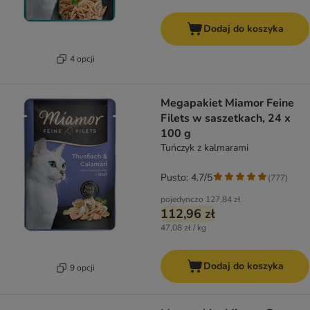
Dodaj do koszyka
4 opcji
Megapakiet Miamor Feine
Filets w saszetkach, 24 x
100 g
Tuńczyk z kalmarami
Pusto: 4.7/5
(
777
)
pojedynczo
127,84 zł
112,96 zł
47,08 zł / kg
Dodaj do koszyka
9 opcji