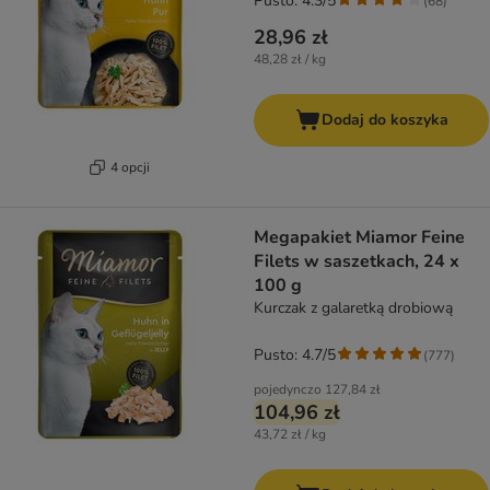
Pusto: 4.3/5
(
68
)
28,96 zł
48,28 zł / kg
Dodaj do koszyka
4 opcji
Megapakiet Miamor Feine
Filets w saszetkach, 24 x
100 g
Kurczak z galaretką drobiową
Pusto: 4.7/5
(
777
)
pojedynczo
127,84 zł
104,96 zł
43,72 zł / kg