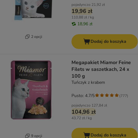
pojedynczo
21,92 zł
19,96 zł
110,88 zł / kg
18,96 zł
2 opcji
Dodaj do koszyka
Megapakiet Miamor Feine
Filets w saszetkach, 24 x
100 g
Tuńczyk z krabem
Pusto: 4.7/5
(
777
)
pojedynczo
127,84 zł
104,96 zł
43,72 zł / kg
Dodaj do koszyka
9 opcji