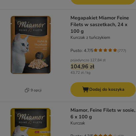
Megapakiet Miamor Feine
Filets w saszetkach, 24 x
100 g
Kurczak z tuńczykiem
Pusto: 4.7/5
(
777
)
pojedynczo
127,84 zł
104,96 zł
43,72 zł / kg
Dodaj do koszyka
9 opcji
Miamor, Feine Filets w sosie,
6 x 100 g
Kurczak