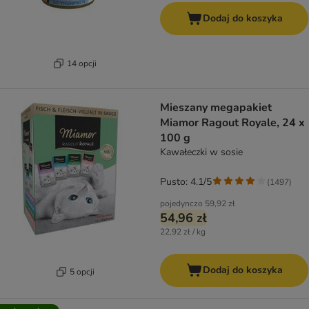
Dodaj do koszyka
14 opcji
Mieszany megapakiet
Miamor Ragout Royale, 24 x
100 g
Kawałeczki w sosie
Pusto: 4.1/5
(
1497
)
pojedynczo
59,92 zł
54,96 zł
22,92 zł / kg
Dodaj do koszyka
5 opcji