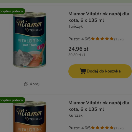
ooplus poleca
Miamor Vitaldrink napój dla
kota, 6 x 135 ml
Tuńczyk
Pusto: 4.6/5
(
1326
)
24,96 zł
30,80 zł / l
Dodaj do koszyka
4 opcji
ooplus poleca
Miamor Vitaldrink napój dla
kota, 6 x 135 ml
Kurczak
Pusto: 4.6/5
(
1326
)