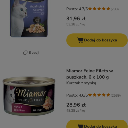
Pusto: 4.7/5
(
783
)
31,96 zł
53,28 zł / kg
Dodaj do koszyka
8 opcji
Miamor Feine Filets w
puszkach, 6 x 100 g
Kurczak z szynką
Pusto: 4.6/5
(
2589
)
28,96 zł
48,28 zł / kg
Dodaj do koszyka