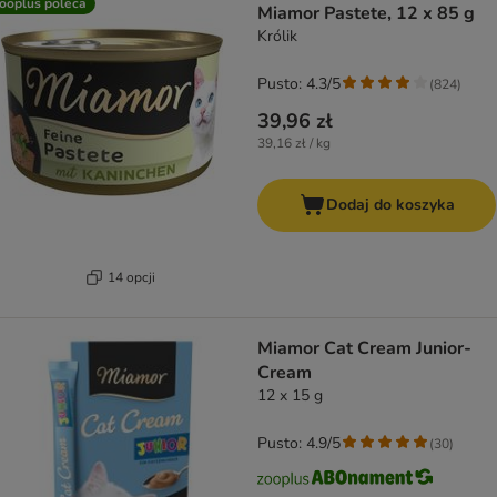
ooplus poleca
Miamor Pastete, 12 x 85 g
Królik
Pusto: 4.3/5
(
824
)
39,96 zł
39,16 zł / kg
Dodaj do koszyka
14 opcji
Miamor Cat Cream Junior-
Cream
12 x 15 g
Pusto: 4.9/5
(
30
)