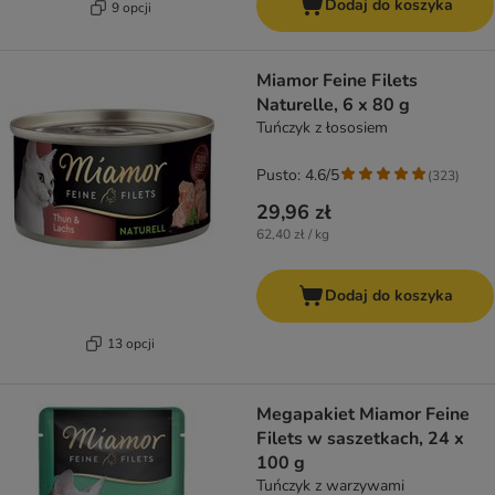
Dodaj do koszyka
9 opcji
Miamor Feine Filets
Naturelle, 6 x 80 g
Tuńczyk z łososiem
Pusto: 4.6/5
(
323
)
29,96 zł
62,40 zł / kg
Dodaj do koszyka
13 opcji
Megapakiet Miamor Feine
Filets w saszetkach, 24 x
100 g
Tuńczyk z warzywami