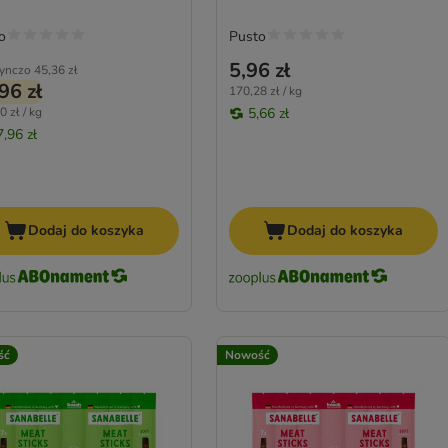
o
Pusto
5,96 zł
ynczo
45,36 zł
96 zł
170,28 zł / kg
0 zł / kg
5,66 zł
7,96 zł
Dodaj do koszyka
Dodaj do koszyka
ść
Nowość