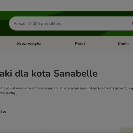
Szukaj
produktów
Akwarystyka
Ptaki
Konie
y
Otwórz menu kategorii: Małe zwierzęta
Otwórz menu kategorii: Akwaryst
Otwórz men
ki dla kota Sanabelle
 kotów jest wysokowartościowym, zbilansowanym produktem Premium i przez to zap
rmą suchą.
ków
ve been changed