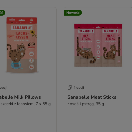
ść
Nowość
opcji
4 opcji
belle Milk Pillows
Sanabelle Meat Sticks
szeczki z łososiem, 7 x 55 g
Łosoś i pstrąg, 35 g