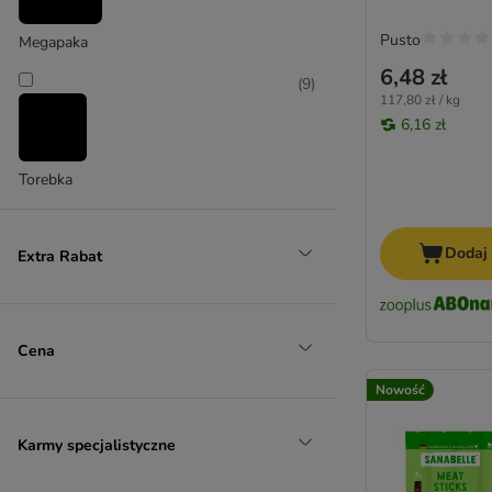
(
1
)
Pusto
Megapaka
6,48 zł
(
9
)
117,80 zł / kg
6,16 zł
Torebka
Wołowina i cielęcina
Dodaj
Extra Rabat
Cena
Nowość
Karmy specjalistyczne