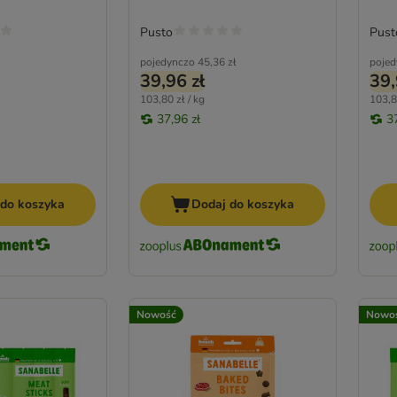
Pusto
Pust
pojedynczo
45,36 zł
pojed
39,96 zł
39,
103,80 zł / kg
103,8
37,96 zł
3
 do koszyka
Dodaj do koszyka
Nowość
Nowo