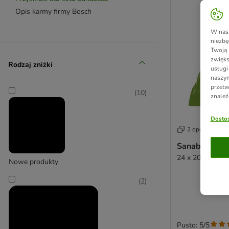
Opis karmy firmy Bosch
W nasz
niezbę
Twoją 
zwięks
Rodzaj zniżki
usługi
naszym
przetw
(
10
)
znaleź
Dostos
2 opcji
Sanabelle Hai
24 x 20 g
Nowe produkty
(
2
)
Pusto: 5/5