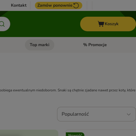
Kontakt
Zamów ponownie
Koszyk
Top marki
% Promocje
yka
u kategorii: Ptaki
Otwórz menu kategorii: Konie
Otwórz menu kategorii: Top m
obiega ewentualnym niedoborom. Snaki są chętnie zjadane nawet przez koty, które
Popularność
Nowość