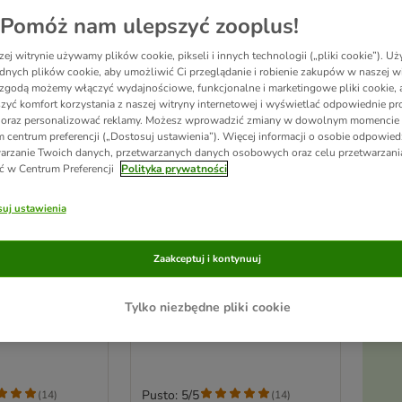
Pomóż nam ulepszyć zooplus!
ej witrynie używamy plików cookie, pikseli i innych technologii („pliki cookie”). 
dnych plików cookie, aby umożliwić Ci przeglądanie i robienie zakupów w naszej wi
zgodą możemy włączyć wydajnościowe, funkcjonalne i marketingowe pliki cookie, 
zyć komfort korzystania z naszej witryny internetowej i wyświetlać odpowiednie pro
 oraz personalizować reklamy. Możesz wprowadzić zmiany w dowolnym momencie
 centrum preferencji („Dostosuj ustawienia”). Więcej informacji o osobie odpowiedz
arzanie Twoich danych, przetwarzanych danych osobowych oraz celu przetwarzan
ć w Centrum Preferencji
Polityka prywatności
uj ustawienia
2 opcji
rball Snack
Sanabelle Hairball Snack
Zaakceptuj i kontynuuj
12 x 20 g
Ak
Tylko niezbędne pliki cookie
pi
Pusto: 5/5
(
14
)
(
14
)