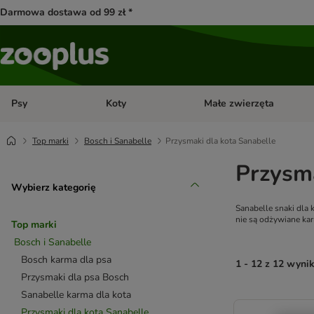
Darmowa dostawa od 99 zł *
Psy
Koty
Małe zwierzęta
Otwórz menu kategorii: Psy
Otwórz menu kategorii: Kot
Top marki
Bosch i Sanabelle
Przysmaki dla kota Sanabelle
Przysma
Wybierz kategorię
Sanabelle snaki dla
nie są odżywiane ka
Top marki
Bosch i Sanabelle
Bosch karma dla psa
1 - 12 z 12 wyni
Przysmaki dla psa Bosch
Sanabelle karma dla kota
product items ha
Przysmaki dla kota Sanabelle