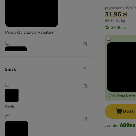
pojedynczo
35,92 
31,96 zł
66,60 zł / kg
30,36 zł
Produkty z Extra Rabatem
(
2
)
Smak
Promocje
(
5
)
-20% Extra Rabat
Drób
Dodaj
(
2
)