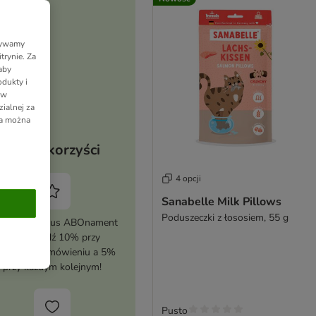
Używamy
trynie. Za
aby
dukty i
 w
ialnej za
ia można
Twoje korzyści
4 opcji
Sanabelle Milk Pillows
Poduszeczki z łososiem, 55 g
tywuj zooplus ABOnament
i zaoszczędź 10% przy
erwszym zamówieniu a 5%
przy każdym kolejnym!
Pusto