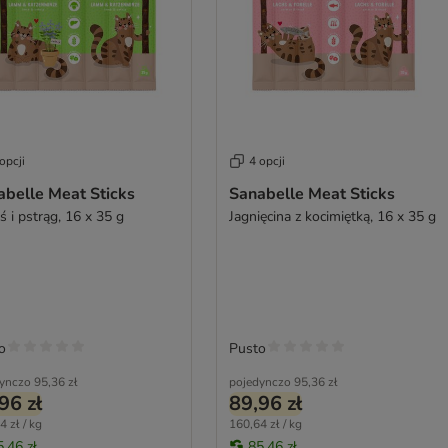
opcji
4 opcji
abelle Meat Sticks
Sanabelle Meat Sticks
 i pstrąg, 16 x 35 g
Jagnięcina z kocimiętką, 16 x 35 g
o
Pusto
ynczo
95,36 zł
pojedynczo
95,36 zł
96 zł
89,96 zł
4 zł / kg
160,64 zł / kg
5,46 zł
85,46 zł