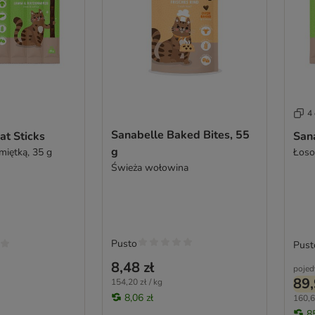
4 
Sanabelle Baked Bites, 55
at Sticks
San
g
imiętką, 35 g
Łosoś
Świeża wołowina
Pusto
Pust
8,48 zł
pojed
89,
154,20 zł / kg
8,06 zł
160,6
8