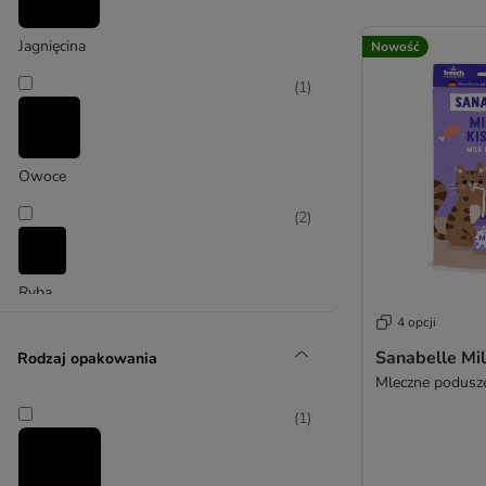
Jagnięcina
Nowość
(
1
)
Owoce
(
2
)
Ryba
4 opcji
(
1
)
Sanabelle Mil
Rodzaj opakowania
Mleczne podusze
(
1
)
Wieprzowina