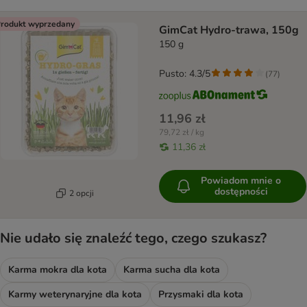
rodukt wyprzedany
GimCat Hydro-trawa, 150g
150 g
Pusto: 4.3/5
(
77
)
11,96 zł
79,72 zł / kg
11,36 zł
Powiadom mnie o
dostępności
2 opcji
Nie udało się znaleźć tego, czego szukasz?
Karma mokra dla kota
Karma sucha dla kota
Karmy weterynaryjne dla kota
Przysmaki dla kota