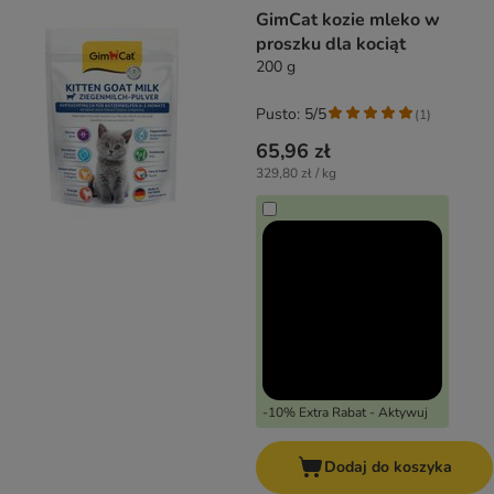
GimCat kozie mleko w
proszku dla kociąt
200 g
Pusto: 5/5
(
1
)
65,96 zł
329,80 zł / kg
-10% Extra Rabat - Aktywuj
Dodaj do koszyka