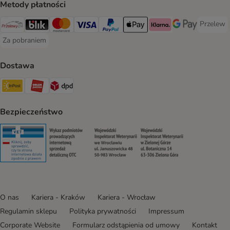
Metody płatności
Przelew
Przelew 
Przelewy24 Payment Method
Blik Payment Method
MasterCard Payment Method
Visa Payment Method
PayPal Payment Method
Apple Pay Payment Method
Klarna Payment Method
Google Pay Paym
Za pobraniem
Za pobraniem Payment Method
Dostawa
Paczkomat® Shipping Method
ORLEN Paczka Shipping Method
DPD Shipping Method
Bezpieczeństwo
Security
Security
Security
Security
O nas
Kariera - Kraków
Kariera - Wrocław
Regulamin sklepu
Polityka prywatności
Impressum
Corporate Website
Formularz odstąpienia od umowy
Kontakt