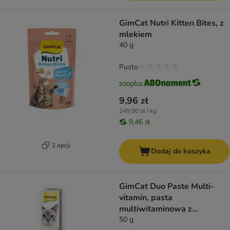
GimCat Nutri Kitten Bites, z
mlekiem
40 g
Pusto
9,96 zł
249,00 zł / kg
9,46 zł
2 opcji
Dodaj do koszyka
GimCat Duo Paste Multi-
vitamin, pasta
multiwitaminowa z
tuńczykiem
50 g