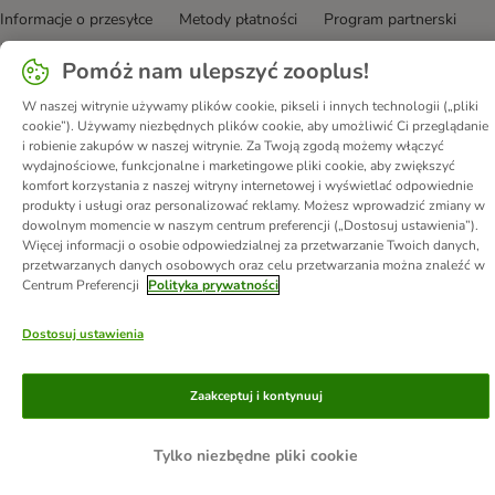
Informacje o przesyłce
Metody płatności
Program partnerski
Korzyści
DSA
Oświadczenie o dostępności
Pomóż nam ulepszyć zooplus!
© zooplus SE
2026
W naszej witrynie używamy plików cookie, pikseli i innych technologii („pliki
cookie”). Używamy niezbędnych plików cookie, aby umożliwić Ci przeglądanie
i robienie zakupów w naszej witrynie. Za Twoją zgodą możemy włączyć
wydajnościowe, funkcjonalne i marketingowe pliki cookie, aby zwiększyć
komfort korzystania z naszej witryny internetowej i wyświetlać odpowiednie
produkty i usługi oraz personalizować reklamy. Możesz wprowadzić zmiany w
dowolnym momencie w naszym centrum preferencji („Dostosuj ustawienia”).
Więcej informacji o osobie odpowiedzialnej za przetwarzanie Twoich danych,
przetwarzanych danych osobowych oraz celu przetwarzania można znaleźć w
Centrum Preferencji
Polityka prywatności
Dostosuj ustawienia
Zaakceptuj i kontynuuj
Tylko niezbędne pliki cookie