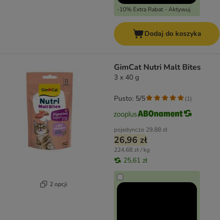
-10% Extra Rabat - Aktywuj
Dodaj do koszyka
GimCat Nutri Malt Bites
3 x 40 g
Pusto: 5/5
(
1
)
pojedynczo
29,88 zł
26,96 zł
224,68 zł / kg
25,61 zł
2 opcji