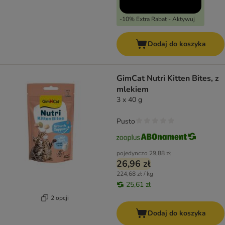
-10% Extra Rabat - Aktywuj
Dodaj do koszyka
GimCat Nutri Kitten Bites, z
mlekiem
3 x 40 g
Pusto
pojedynczo
29,88 zł
26,96 zł
224,68 zł / kg
25,61 zł
2 opcji
Dodaj do koszyka