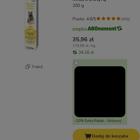
200 g
Pusto: 4.6/5
(
458
)
35,96 zł
179,80 zł / kg
34,16 zł
3 opcji
-10% Extra Rabat - Aktywuj
Dodaj do koszyka