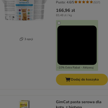
Pusto: 4.6/5
(
537
)
166,96 zł
83,48 zł / kg
3 opcji
-10% Extra Rabat - Aktywuj
Dodaj do koszyka
GimCat pasta serowa dla
kota, z biotyną