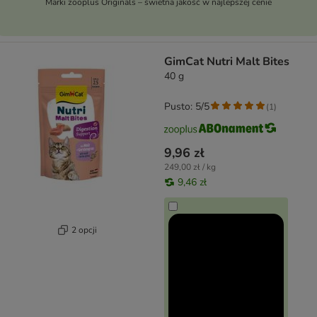
Marki zooplus Originals – świetna jakość w najlepszej cenie
GimCat Nutri Malt Bites
40 g
Pusto: 5/5
(
1
)
9,96 zł
249,00 zł / kg
9,46 zł
2 opcji