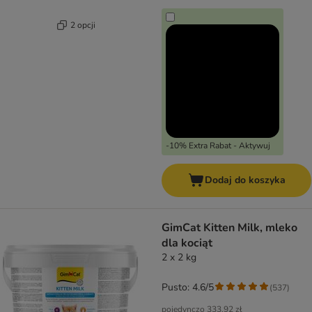
2 opcji
-10% Extra Rabat - Aktywuj
Dodaj do koszyka
GimCat Kitten Milk, mleko
dla kociąt
2 x 2 kg
Pusto: 4.6/5
(
537
)
pojedynczo
333,92 zł