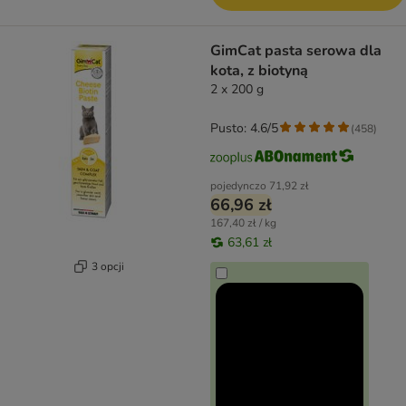
GimCat pasta serowa dla
kota, z biotyną
2 x 200 g
Pusto: 4.6/5
(
458
)
pojedynczo
71,92 zł
66,96 zł
167,40 zł / kg
63,61 zł
3 opcji