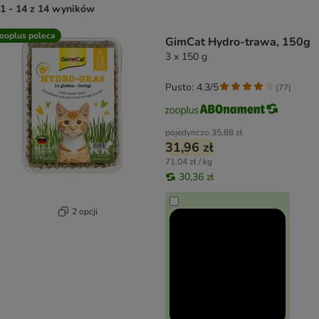
1 - 14 z 14 wyników
product items have been changed
ooplus poleca
GimCat Hydro-trawa, 150g
3 x 150 g
Pusto: 4.3/5
(
77
)
pojedynczo
35,88 zł
31,96 zł
71,04 zł / kg
30,36 zł
2 opcji