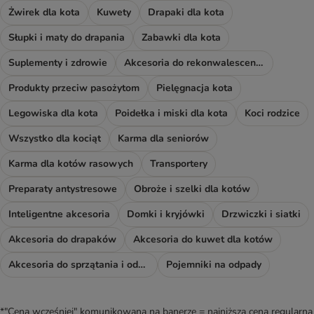
Żwirek dla kota
Kuwety
Drapaki dla kota
Słupki i maty do drapania
Zabawki dla kota
Suplementy i zdrowie
Akcesoria do rekonwalescencji
Produkty przeciw pasożytom
Pielęgnacja kota
Legowiska dla kota
Poidełka i miski dla kota
Koci rodzice
Wszystko dla kociąt
Karma dla seniorów
Karma dla kotów rasowych
Transportery
Preparaty antystresowe
Obroże i szelki dla kotów
Inteligentne akcesoria
Domki i kryjówki
Drzwiczki i siatki
Akcesoria do drapaków
Akcesoria do kuwet dla kotów
Akcesoria do sprzątania i odświeżacze
Pojemniki na odpady
*"Cena wcześniej" komunikowana na banerze = najniższa cena regularna