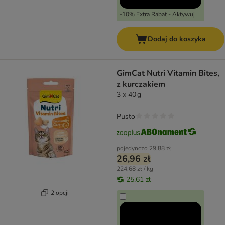
-10% Extra Rabat - Aktywuj
Dodaj do koszyka
GimCat Nutri Vitamin Bites,
z kurczakiem
3 x 40 g
Pusto
pojedynczo
29,88 zł
26,96 zł
224,68 zł / kg
25,61 zł
2 opcji