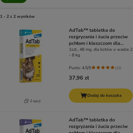
1 - 2 z 2 wyników
product items have been changed
AdTab™ tabletka do
rozgryzania i żucia przeciw
pchłom i kleszczom dla
kotów
1szt., 48 mg, dla kotów o wadze 2
- 8 kg
Pusto: 4.5/5
(
22
)
37,96 zł
Dodaj do koszyka
2 opcji
AdTab™ tabletka do
rozgryzania i żucia przeciw