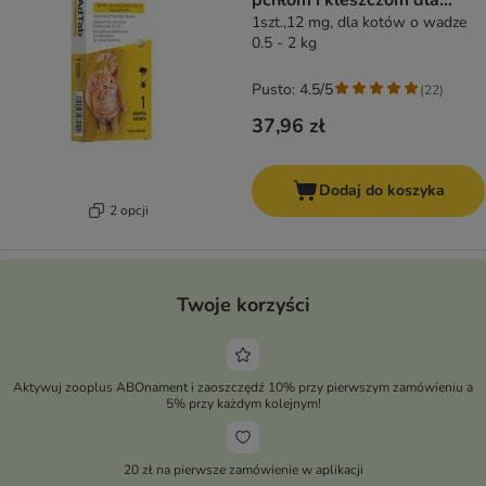
pchłom i kleszczom dla
kotów
1szt.,12 mg, dla kotów o wadze
0.5 - 2 kg
Pusto: 4.5/5
(
22
)
37,96 zł
Dodaj do koszyka
2 opcji
Twoje korzyści
Aktywuj zooplus ABOnament i zaoszczędź 10% przy pierwszym zamówieniu a
5% przy każdym kolejnym!
20 zł na pierwsze zamówienie w aplikacji