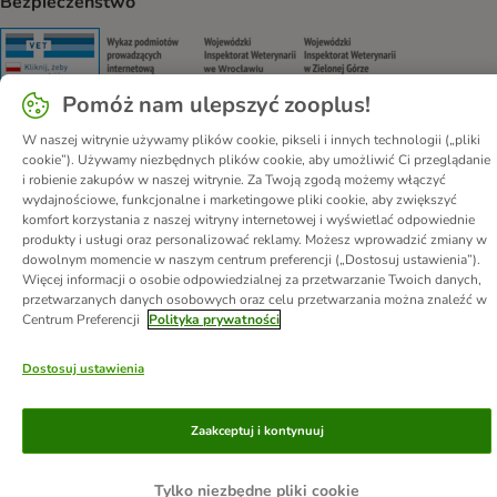
Bezpieczeństwo
Security
Security
Security
Security
Pomóż nam ulepszyć zooplus!
W naszej witrynie używamy plików cookie, pikseli i innych technologii („pliki
cookie”). Używamy niezbędnych plików cookie, aby umożliwić Ci przeglądanie
i robienie zakupów w naszej witrynie. Za Twoją zgodą możemy włączyć
O nas
Kariera - Kraków
Kariera - Wrocław
wydajnościowe, funkcjonalne i marketingowe pliki cookie, aby zwiększyć
Regulamin sklepu
Polityka prywatności
Impressum
komfort korzystania z naszej witryny internetowej i wyświetlać odpowiednie
produkty i usługi oraz personalizować reklamy. Możesz wprowadzić zmiany w
Corporate Website
Formularz odstąpienia od umowy
Kontakt
dowolnym momencie w naszym centrum preferencji („Dostosuj ustawienia”).
Informacje o przesyłce
Metody płatności
Program partnerski
Więcej informacji o osobie odpowiedzialnej za przetwarzanie Twoich danych,
przetwarzanych danych osobowych oraz celu przetwarzania można znaleźć w
Korzyści
DSA
Oświadczenie o dostępności
Centrum Preferencji
Polityka prywatności
© zooplus SE
2026
Dostosuj ustawienia
Zaakceptuj i kontynuuj
Tylko niezbędne pliki cookie