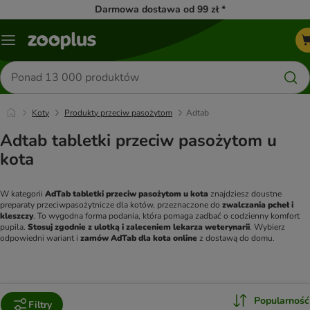
Darmowa dostawa od 99 zł *
Menu
Szukaj
produktów
Koty
Produkty przeciw pasożytom
Adtab
Adtab tabletki przeciw pasożytom u
kota
W kategorii 
AdTab tabletki przeciw pasożytom u kota
 znajdziesz doustne 
preparaty przeciwpasożytnicze dla kotów, przeznaczone do 
zwalczania pcheł i 
kleszczy
. To wygodna forma podania, która pomaga zadbać o codzienny komfort 
pupila. 
Stosuj zgodnie z ulotką i zaleceniem lekarza weterynarii
. Wybierz 
odpowiedni wariant i 
zamów AdTab dla kota online
 z dostawą do domu.
Popularność
Filtry