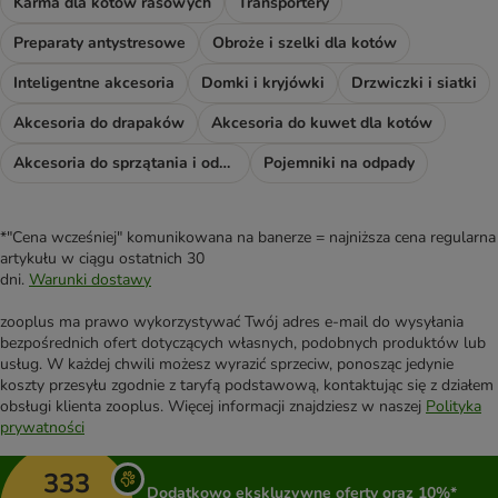
Karma dla kotów rasowych
Transportery
Preparaty antystresowe
Obroże i szelki dla kotów
Inteligentne akcesoria
Domki i kryjówki
Drzwiczki i siatki
Akcesoria do drapaków
Akcesoria do kuwet dla kotów
Akcesoria do sprzątania i odświeżacze
Pojemniki na odpady
*"Cena wcześniej" komunikowana na banerze = najniższa cena regularna
artykułu w ciągu ostatnich 30
dni.
Warunki dostawy
zooplus ma prawo wykorzystywać Twój adres e-mail do wysyłania
bezpośrednich ofert dotyczących własnych, podobnych produktów lub
usług. W każdej chwili możesz wyrazić sprzeciw, ponosząc jedynie
koszty przesyłu zgodnie z taryfą podstawową, kontaktując się z działem
obsługi klienta zooplus. Więcej informacji znajdziesz w naszej
Polityka
prywatności
333
Dodatkowo ekskluzywne oferty oraz 10%*