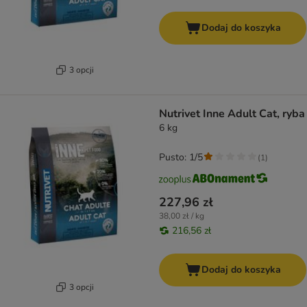
Dodaj do koszyka
3 opcji
Nutrivet Inne Adult Cat, ryba
6 kg
Pusto: 1/5
(
1
)
227,96 zł
38,00 zł / kg
216,56 zł
Dodaj do koszyka
3 opcji