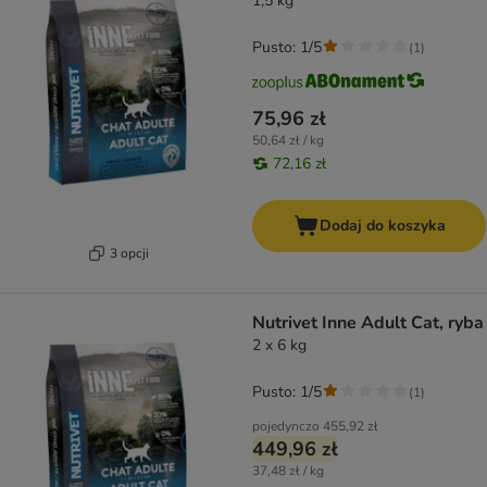
1,5 kg
Pusto: 1/5
(
1
)
75,96 zł
50,64 zł / kg
72,16 zł
Dodaj do koszyka
3 opcji
Nutrivet Inne Adult Cat, ryba
2 x 6 kg
Pusto: 1/5
(
1
)
pojedynczo
455,92 zł
449,96 zł
37,48 zł / kg