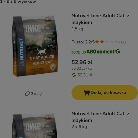
1 - 9 z 9 wyników
product items have been changed
Nutrivet Inne Adult Cat, z
indykiem
1,5 kg
Pusto: 2.2/5
(
11
)
52,96 zł
35,32 zł / kg
50,31 zł
Dodaj do koszyka
3 opcji
Nutrivet Inne Adult Cat, z
indykiem
2 x 6 kg