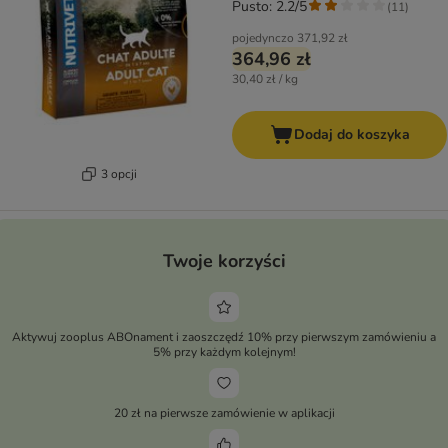
Pusto: 2.2/5
(
11
)
pojedynczo
371,92 zł
364,96 zł
30,40 zł / kg
Dodaj do koszyka
3 opcji
Twoje korzyści
Aktywuj zooplus ABOnament i zaoszczędź 10% przy pierwszym zamówieniu a
5% przy każdym kolejnym!
20 zł na pierwsze zamówienie w aplikacji