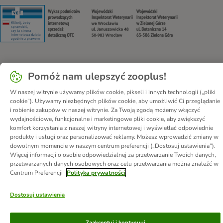
Security
Security
Security
Security
Pomóż nam ulepszyć zooplus!
O nas
Kariera - Kraków
Kariera - Wrocław
Regulamin sklepu
Polityka prywatności
Impressum
W naszej witrynie używamy plików cookie, pikseli i innych technologii („pliki
cookie”). Używamy niezbędnych plików cookie, aby umożliwić Ci przeglądanie
Corporate Website
Formularz odstąpienia od umowy
Kontakt
i robienie zakupów w naszej witrynie. Za Twoją zgodą możemy włączyć
Informacje o przesyłce
Metody płatności
Program partnerski
wydajnościowe, funkcjonalne i marketingowe pliki cookie, aby zwiększyć
komfort korzystania z naszej witryny internetowej i wyświetlać odpowiednie
Korzyści
DSA
Oświadczenie o dostępności
produkty i usługi oraz personalizować reklamy. Możesz wprowadzić zmiany w
dowolnym momencie w naszym centrum preferencji („Dostosuj ustawienia”).
© zooplus SE
2026
Więcej informacji o osobie odpowiedzialnej za przetwarzanie Twoich danych,
przetwarzanych danych osobowych oraz celu przetwarzania można znaleźć w
Centrum Preferencji
Polityka prywatności
Dostosuj ustawienia
Zaakceptuj i kontynuuj