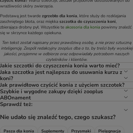
czyścić konia?
Warto stworzyć zestaw przyborów dostosowanych do
wrażliwości skóry zwierzęcia.
Podstawą jest twarde
zgrzebło dla konia
, które służy do rozklejania
zaschniętego błota, oraz miękka
szczotka do czyszczenia koni
,
zbierająca drobny pył. Wszystkie te
akcesoria dla konia
powinny znaleźć
się w skrzynce każdego opiekuna.
Ten tekst został napisany przez prawdziwą osobę, a nie przez sztuczną
inteligencję. Zespół redakcyjny zooplus dba o to, by treści były wysokiej
jakości, przyjemne w odbiorze oraz odpowiadały potrzebom naszych
czytelników i klientów.
Jakie szczotki do czyszczenia konia warto mieć?
Jaka szczotka jest najlepsza do usuwania kurzu z
koni?
Jak prawidłowo czyścić konia z użyciem szczotek?
Szybkie i wygodne zakupy dzięki zooplus
ABOnament
Sprawdź też:
Nie udało się znaleźć tego, czego szukasz?
Pasza dla konia
Suplementy
Przysmaki
Pielęgnacja