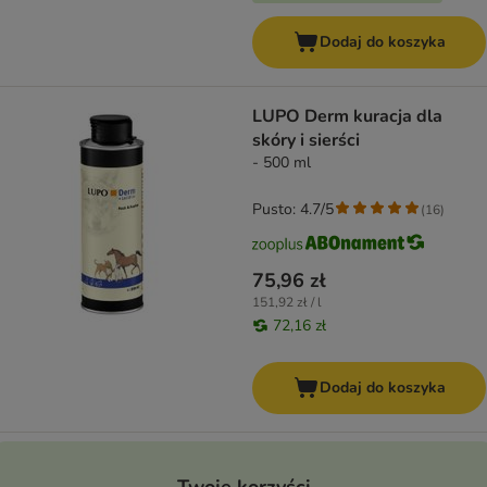
Dodaj do koszyka
LUPO Derm kuracja dla
skóry i sierści
- 500 ml
Pusto: 4.7/5
(
16
)
75,96 zł
151,92 zł / l
72,16 zł
Dodaj do koszyka