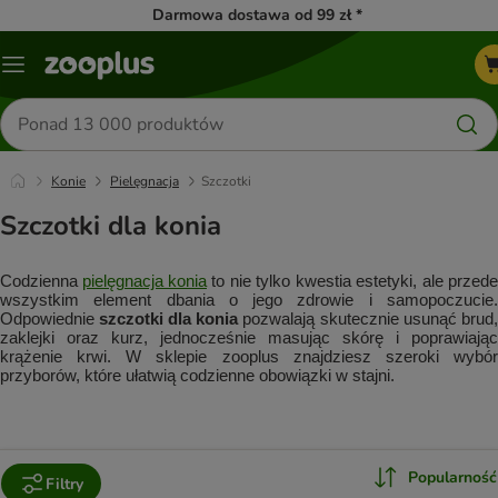
Darmowa dostawa od 99 zł *
Menu
Szukaj
produktów
Konie
Pielęgnacja
Szczotki
Szczotki dla konia
Codzienna 
pielęgnacja konia
 to nie tylko kwestia estetyki, ale przede 
wszystkim element dbania o jego zdrowie i samopoczucie. 
Odpowiednie 
szczotki dla konia
 pozwalają skutecznie usunąć brud, 
zaklejki oraz kurz, jednocześnie masując skórę i poprawiając 
krążenie krwi. W sklepie zooplus znajdziesz szeroki wybór 
przyborów, które ułatwią codzienne obowiązki w stajni.
Popularność
Filtry