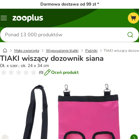
Darmowa dostawa od 99 zł *
Menu
Szukaj
produktów
Małe zwierzęta
Wyposażenie klatki
Paśniki
TIAKI wiszący dozow
TIAKI wiszący dozownik siana
Dł. x szer.: ok. 24 x 34 cm
Oceń produkt
(
0
)