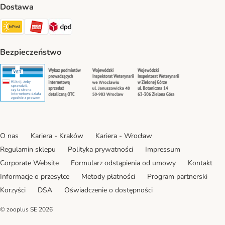
Dostawa
Paczkomat® Shipping Method
ORLEN Paczka Shipping Method
DPD Shipping Method
Bezpieczeństwo
Security
Security
Security
Security
O nas
Kariera - Kraków
Kariera - Wrocław
Regulamin sklepu
Polityka prywatności
Impressum
Corporate Website
Formularz odstąpienia od umowy
Kontakt
Informacje o przesyłce
Metody płatności
Program partnerski
Korzyści
DSA
Oświadczenie o dostępności
© zooplus SE
2026