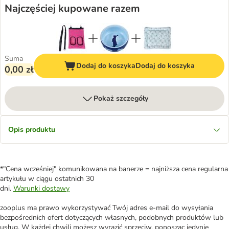
Najczęściej kupowane razem
Suma
Dodaj do koszyka
Dodaj do koszyka
0,00 zł
Pokaż szczegóły
Opis produktu
*"Cena wcześniej" komunikowana na banerze = najniższa cena regularna
artykułu w ciągu ostatnich 30
dni.
Warunki dostawy
zooplus ma prawo wykorzystywać Twój adres e-mail do wysyłania
bezpośrednich ofert dotyczących własnych, podobnych produktów lub
usług. W każdej chwili możesz wyrazić sprzeciw, ponosząc jedynie