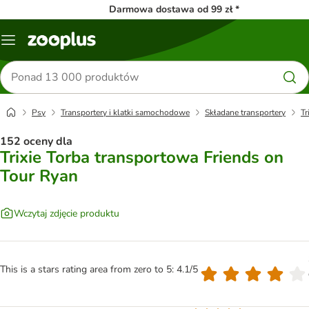
Darmowa dostawa od 99 zł *
Menu
Szukaj
produktów
Psy
Transportery i klatki samochodowe
Składane transportery
Tr
152 oceny dla
Trixie Torba transportowa Friends on
Tour Ryan
Wczytaj zdjęcie produktu
This is a stars rating area from zero to 5: 4.1/5