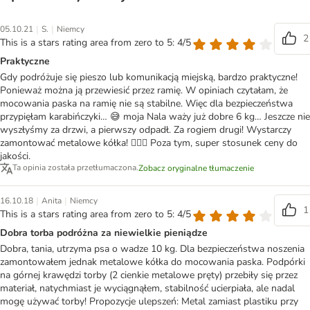
|
|
05.10.21
S.
Niemcy
2
This is a stars rating area from zero to 5: 4/5
Praktyczne
Gdy podróżuje się pieszo lub komunikacją miejską, bardzo praktyczne!
Ponieważ można ją przewiesić przez ramię. W opiniach czytałam, że
mocowania paska na ramię nie są stabilne. Więc dla bezpieczeństwa
przypięłam karabińczyki… 😅 moja Nala waży już dobre 6 kg… Jeszcze nie
wyszłyśmy za drzwi, a pierwszy odpadł. Za rogiem drugi! Wystarczy
zamontować metalowe kółka! 🤷🏼‍♀️ Poza tym, super stosunek ceny do
jakości.
Ta opinia została przetłumaczona.
Zobacz oryginalne tłumaczenie
|
|
16.10.18
Anita
Niemcy
1
This is a stars rating area from zero to 5: 4/5
Dobra torba podróżna za niewielkie pieniądze
Dobra, tania, utrzyma psa o wadze 10 kg. Dla bezpieczeństwa noszenia
zamontowałem jednak metalowe kółka do mocowania paska. Podpórki
na górnej krawędzi torby (2 cienkie metalowe pręty) przebiły się przez
materiał, natychmiast je wyciągnąłem, stabilność ucierpiała, ale nadal
mogę używać torby! Propozycje ulepszeń: Metal zamiast plastiku przy