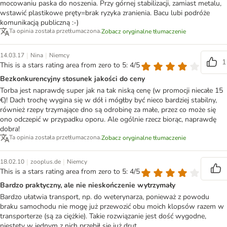
mocowaniu paska do noszenia. Przy górnej stabilizacji, zamiast metalu,
wstawić plastikowe pręty=brak ryzyka zranienia. Bacu lubi podróże
komunikacją publiczną :-)
Ta opinia została przetłumaczona.
Zobacz oryginalne tłumaczenie
|
|
14.03.17
Nina
Niemcy
1
This is a stars rating area from zero to 5: 4/5
Bezkonkurencyjny stosunek jakości do ceny
Torba jest naprawdę super jak na tak niską cenę (w promocji niecałe 15
€)! Dach trochę wygina się w dół i mógłby być nieco bardziej stabilny,
również rzepy trzymające dno są odrobinę za małe, przez co może się
ono odczepić w przypadku oporu. Ale ogólnie rzecz biorąc, naprawdę
dobra!
Ta opinia została przetłumaczona.
Zobacz oryginalne tłumaczenie
|
|
18.02.10
zooplus.de
Niemcy
This is a stars rating area from zero to 5: 4/5
Bardzo praktyczny, ale nie nieskończenie wytrzymały
Bardzo ułatwia transport, np. do weterynarza, ponieważ z powodu
braku samochodu nie mogę już przewozić obu moich klopsów razem w
transporterze (są za ciężkie). Takie rozwiązanie jest dość wygodne,
niestety w jednym z nich przebił się już drut.