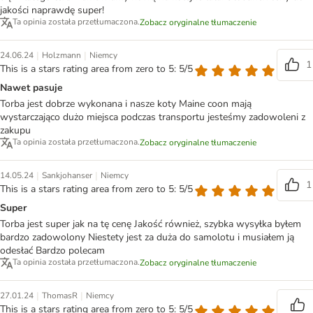
jakości naprawdę super!
Ta opinia została przetłumaczona.
Zobacz oryginalne tłumaczenie
|
|
24.06.24
Holzmann
Niemcy
1
This is a stars rating area from zero to 5: 5/5
Nawet pasuje
Torba jest dobrze wykonana i nasze koty Maine coon mają
wystarczająco dużo miejsca podczas transportu jesteśmy zadowoleni z
zakupu
Ta opinia została przetłumaczona.
Zobacz oryginalne tłumaczenie
|
|
14.05.24
Sankjohanser
Niemcy
1
This is a stars rating area from zero to 5: 5/5
Super
Torba jest super jak na tę cenę Jakość również, szybka wysyłka byłem
bardzo zadowolony Niestety jest za duża do samolotu i musiałem ją
odesłać Bardzo polecam
Ta opinia została przetłumaczona.
Zobacz oryginalne tłumaczenie
|
|
27.01.24
ThomasR
Niemcy
This is a stars rating area from zero to 5: 5/5