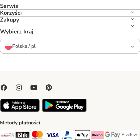
Serwis
Korzyści
Zakupy
Wybierz kraj
Polska / pl
Metody płatności
Przelew
Przelew 
Przelewy24 Payment Method
Blik Payment Method
MasterCard Payment Method
Visa Payment Method
PayPal Payment Method
Apple Pay Payment Method
Klarna Payment Method
Google Pay Paym