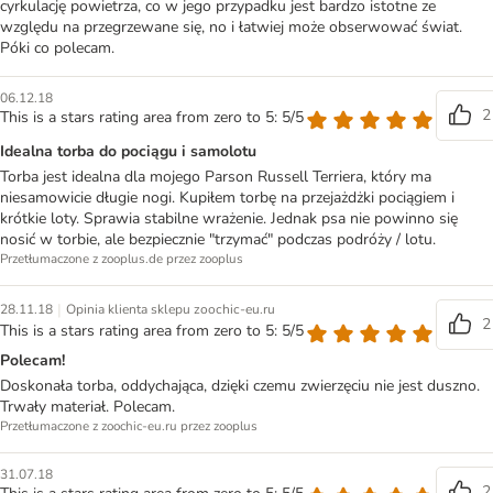
cyrkulację powietrza, co w jego przypadku jest bardzo istotne ze
względu na przegrzewane się, no i łatwiej może obserwować świat.
Póki co polecam.
06.12.18
2
This is a stars rating area from zero to 5: 5/5
Idealna torba do pociągu i samolotu
Torba jest idealna dla mojego Parson Russell Terriera, który ma
niesamowicie długie nogi. Kupiłem torbę na przejażdżki pociągiem i
krótkie loty. Sprawia stabilne wrażenie. Jednak psa nie powinno się
nosić w torbie, ale bezpiecznie "trzymać" podczas podróży / lotu.
Przetłumaczone z zooplus.de przez zooplus
|
28.11.18
Opinia klienta sklepu zoochic-eu.ru
2
This is a stars rating area from zero to 5: 5/5
Polecam!
Doskonała torba, oddychająca, dzięki czemu zwierzęciu nie jest duszno.
Trwały materiał. Polecam.
Przetłumaczone z zoochic-eu.ru przez zooplus
31.07.18
2