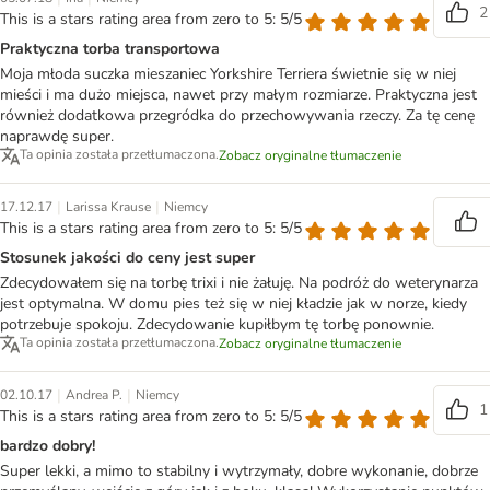
2
This is a stars rating area from zero to 5: 5/5
Praktyczna torba transportowa
Moja młoda suczka mieszaniec Yorkshire Terriera świetnie się w niej
mieści i ma dużo miejsca, nawet przy małym rozmiarze. Praktyczna jest
również dodatkowa przegródka do przechowywania rzeczy. Za tę cenę
naprawdę super.
Ta opinia została przetłumaczona.
Zobacz oryginalne tłumaczenie
|
|
17.12.17
Larissa Krause
Niemcy
This is a stars rating area from zero to 5: 5/5
Stosunek jakości do ceny jest super
Zdecydowałem się na torbę trixi i nie żałuję. Na podróż do weterynarza
jest optymalna. W domu pies też się w niej kładzie jak w norze, kiedy
potrzebuje spokoju. Zdecydowanie kupiłbym tę torbę ponownie.
Ta opinia została przetłumaczona.
Zobacz oryginalne tłumaczenie
|
|
02.10.17
Andrea P.
Niemcy
1
This is a stars rating area from zero to 5: 5/5
bardzo dobry!
Super lekki, a mimo to stabilny i wytrzymały, dobre wykonanie, dobrze