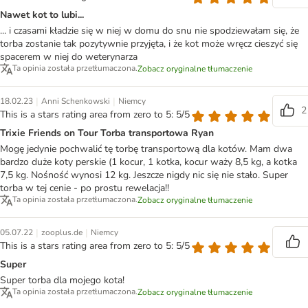
Nawet kot to lubi...
... i czasami kładzie się w niej w domu do snu nie spodziewałam się, że
torba zostanie tak pozytywnie przyjęta, i że kot może wręcz cieszyć się
spacerem w niej do weterynarza
Ta opinia została przetłumaczona.
Zobacz oryginalne tłumaczenie
|
|
18.02.23
Anni Schenkowski
Niemcy
2
This is a stars rating area from zero to 5: 5/5
Trixie Friends on Tour Torba transportowa Ryan
Mogę jedynie pochwalić tę torbę transportową dla kotów. Mam dwa
bardzo duże koty perskie (1 kocur, 1 kotka, kocur waży 8,5 kg, a kotka
7,5 kg. Nośność wynosi 12 kg. Jeszcze nigdy nic się nie stało. Super
torba w tej cenie - po prostu rewelacja!!
Ta opinia została przetłumaczona.
Zobacz oryginalne tłumaczenie
|
|
05.07.22
zooplus.de
Niemcy
This is a stars rating area from zero to 5: 5/5
Super
Super torba dla mojego kota!
Ta opinia została przetłumaczona.
Zobacz oryginalne tłumaczenie