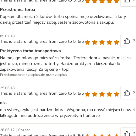
This is a stars rating area from zero to 5: 5/5
Przestronna torba
Kupiłam dla moich 2 kotów, torba spełnia moje oczekiwania, a koty
dzielą przestrzeń między sobą. Jestem zadowolona z zakupu.
05.07.18
3
This is a stars rating area from zero to 5: 5/5
Praktyczna torba transportowa
Na mojego młodego mieszańca Yorka i Terriera dobrze pasuje, miejsca
jest dużo, mimo rozmiaru torby. Bardzo praktyczna kieszonka do
zapakowania rzeczy. Za tę cenę - top!
Przetłumaczone z zooplus.de przez zooplus
25.06.18
3
This is a stars rating area from zero to 5: 5/5
o.k.
dla syberyjczyka jest bardzo dobra. Wygodna, ma dosyć miejsca i nawet
kilkugodninne podróże znosi w pryzwoitym humorze.
|
26.06.17
Poznań
3
This is a stars rating area from zero to 5: 5/5