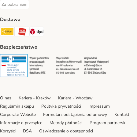
Za pobraniem
Za pobraniem Payment Method
Dostawa
Paczkomat® Shipping Method
ORLEN Paczka Shipping Method
DPD Shipping Method
Bezpieczeństwo
Security
Security
Security
Security
O nas
Kariera - Kraków
Kariera - Wrocław
Regulamin sklepu
Polityka prywatności
Impressum
Corporate Website
Formularz odstąpienia od umowy
Kontakt
Informacje o przesyłce
Metody płatności
Program partnerski
Korzyści
DSA
Oświadczenie o dostępności