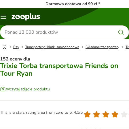
Darmowa dostawa od 99 zł *
Menu
Szukaj
produktów
Psy
Transportery i klatki samochodowe
Składane transportery
Tr
152 oceny dla
Trixie Torba transportowa Friends on
Tour Ryan
Wczytaj zdjęcie produktu
This is a stars rating area from zero to 5: 4.1/5