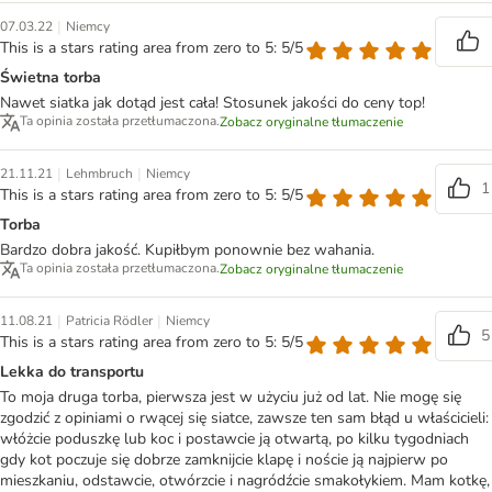
|
07.03.22
Niemcy
This is a stars rating area from zero to 5: 5/5
Świetna torba
Nawet siatka jak dotąd jest cała! Stosunek jakości do ceny top!
Ta opinia została przetłumaczona.
Zobacz oryginalne tłumaczenie
|
|
21.11.21
Lehmbruch
Niemcy
1
This is a stars rating area from zero to 5: 5/5
Torba
Bardzo dobra jakość. Kupiłbym ponownie bez wahania.
Ta opinia została przetłumaczona.
Zobacz oryginalne tłumaczenie
|
|
11.08.21
Patricia Rödler
Niemcy
5
This is a stars rating area from zero to 5: 5/5
Lekka do transportu
To moja druga torba, pierwsza jest w użyciu już od lat. Nie mogę się
zgodzić z opiniami o rwącej się siatce, zawsze ten sam błąd u właścicieli:
włóżcie poduszkę lub koc i postawcie ją otwartą, po kilku tygodniach
gdy kot poczuje się dobrze zamknijcie klapę i noście ją najpierw po
mieszkaniu, odstawcie, otwórzcie i nagródźcie smakołykiem. Mam kotkę,