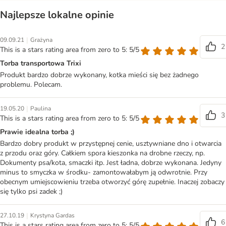
Najlepsze lokalne opinie
|
09.09.21
Grażyna
2
This is a stars rating area from zero to 5: 5/5
Torba transportowa Trixi
Produkt bardzo dobrze wykonany, kotka mieści się bez żadnego
problemu. Polecam.
|
19.05.20
Paulina
3
This is a stars rating area from zero to 5: 5/5
Prawie idealna torba ;)
Bardzo dobry produkt w przystępnej cenie, usztywniane dno i otwarcia
z przodu oraz góry. Całkiem spora kieszonka na drobne rzeczy, np.
Dokumenty psa/kota, smaczki itp. Jest ładna, dobrze wykonana. Jedyny
minus to smyczka w środku- zamontowałabym ją odwrotnie. Przy
obecnym umiejscowieniu trzeba otworzyć górę zupełnie. Inaczej zobaczy
się tylko psi zadek ;)
|
27.10.19
Krystyna Gardas
6
This is a stars rating area from zero to 5: 5/5