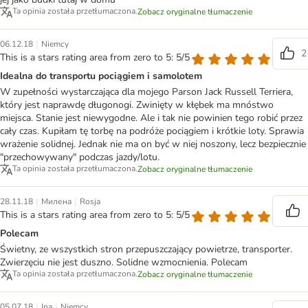
Ta opinia została przetłumaczona.
Zobacz oryginalne tłumaczenie
|
06.12.18
Niemcy
2
This is a stars rating area from zero to 5: 5/5
Idealna do transportu pociągiem i samolotem
W zupełności wystarczająca dla mojego Parson Jack Russell Terriera,
który jest naprawdę długonogi. Zwinięty w kłębek ma mnóstwo
miejsca. Stanie jest niewygodne. Ale i tak nie powinien tego robić przez
cały czas. Kupiłam tę torbę na podróże pociągiem i krótkie loty. Sprawia
wrażenie solidnej. Jednak nie ma on być w niej noszony, lecz bezpiecznie
"przechowywany" podczas jazdy/lotu.
Ta opinia została przetłumaczona.
Zobacz oryginalne tłumaczenie
|
|
28.11.18
Милена
Rosja
This is a stars rating area from zero to 5: 5/5
Polecam
Świetny, ze wszystkich stron przepuszczający powietrze, transporter.
Zwierzęciu nie jest duszno. Solidne wzmocnienia. Polecam
Ta opinia została przetłumaczona.
Zobacz oryginalne tłumaczenie
|
|
05.07.18
Ina
Niemcy