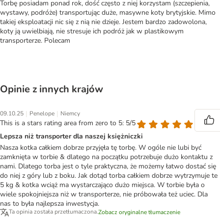
Torbę posiadam ponad rok, dość często z niej korzystam (szczepienia,
wystawy, podróże) transportując duże, masywne koty brytyjskie. Mimo
takiej eksploatacji nic się z nią nie dzieje. Jestem bardzo zadowolona,
koty ją uwielbiają, nie stresuje ich podróż jak w plastikowym
transporterze. Polecam
Opinie z innych krajów
|
|
09.10.25
Penelope
Niemcy
This is a stars rating area from zero to 5: 5/5
Lepsza niż transporter dla naszej księżniczki
Nasza kotka całkiem dobrze przyjęła tę torbę. W ogóle nie lubi być
zamknięta w torbie & dlatego na początku potrzebuje dużo kontaktu z
nami. Dlatego torba jest o tyle praktyczna, że możemy łatwo dostać się
do niej z góry lub z boku. Jak dotąd torba całkiem dobrze wytrzymuje te
5 kg & kotka wciąż ma wystarczająco dużo miejsca. W torbie była o
wiele spokojniejsza niż w transporterze, nie próbowała też uciec. Dla
nas to była najlepsza inwestycja.
Ta opinia została przetłumaczona.
Zobacz oryginalne tłumaczenie