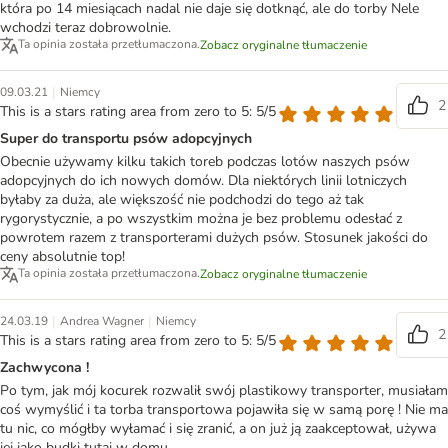
która po 14 miesiącach nadal nie daje się dotknąć, ale do torby Nele
wchodzi teraz dobrowolnie.
Ta opinia została przetłumaczona.
Zobacz oryginalne tłumaczenie
|
09.03.21
Niemcy
2
This is a stars rating area from zero to 5: 5/5
Super do transportu psów adopcyjnych
Obecnie używamy kilku takich toreb podczas lotów naszych psów
adopcyjnych do ich nowych domów. Dla niektórych linii lotniczych
byłaby za duża, ale większość nie podchodzi do tego aż tak
rygorystycznie, a po wszystkim można je bez problemu odesłać z
powrotem razem z transporterami dużych psów. Stosunek jakości do
ceny absolutnie top!
Ta opinia została przetłumaczona.
Zobacz oryginalne tłumaczenie
|
|
24.03.19
Andrea Wagner
Niemcy
2
This is a stars rating area from zero to 5: 5/5
Zachwycona !
Po tym, jak mój kocurek rozwalił swój plastikowy transporter, musiałam
coś wymyślić i ta torba transportowa pojawiła się w samą porę ! Nie ma
tu nic, co mógłby wyłamać i się zranić, a on już ją zaakceptował, używa
jej jako budki tutaj w domu