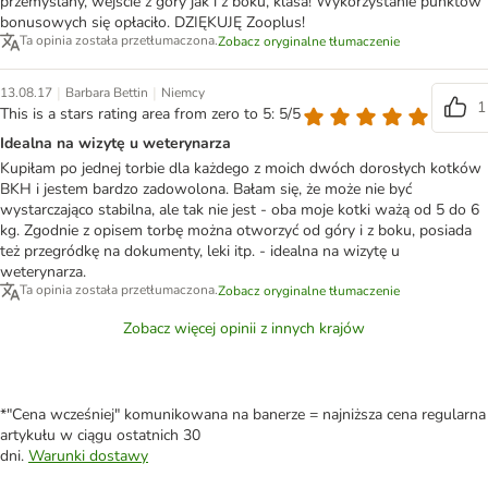
przemyślany, wejście z góry jak i z boku, klasa! Wykorzystanie punktów
bonusowych się opłaciło. DZIĘKUJĘ Zooplus!
Ta opinia została przetłumaczona.
Zobacz oryginalne tłumaczenie
|
|
13.08.17
Barbara Bettin
Niemcy
1
This is a stars rating area from zero to 5: 5/5
Idealna na wizytę u weterynarza
Kupiłam po jednej torbie dla każdego z moich dwóch dorosłych kotków
BKH i jestem bardzo zadowolona. Bałam się, że może nie być
wystarczająco stabilna, ale tak nie jest - oba moje kotki ważą od 5 do 6
kg. Zgodnie z opisem torbę można otworzyć od góry i z boku, posiada
też przegródkę na dokumenty, leki itp. - idealna na wizytę u
weterynarza.
Ta opinia została przetłumaczona.
Zobacz oryginalne tłumaczenie
Zobacz więcej opinii z innych krajów
*"Cena wcześniej" komunikowana na banerze = najniższa cena regularna
artykułu w ciągu ostatnich 30
dni.
Warunki dostawy