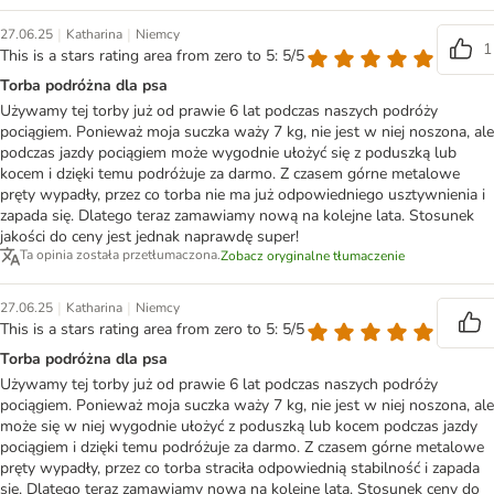
|
|
27.06.25
Katharina
Niemcy
1
This is a stars rating area from zero to 5: 5/5
Torba podróżna dla psa
Używamy tej torby już od prawie 6 lat podczas naszych podróży
pociągiem. Ponieważ moja suczka waży 7 kg, nie jest w niej noszona, ale
podczas jazdy pociągiem może wygodnie ułożyć się z poduszką lub
kocem i dzięki temu podróżuje za darmo. Z czasem górne metalowe
pręty wypadły, przez co torba nie ma już odpowiedniego usztywnienia i
zapada się. Dlatego teraz zamawiamy nową na kolejne lata. Stosunek
jakości do ceny jest jednak naprawdę super!
Ta opinia została przetłumaczona.
Zobacz oryginalne tłumaczenie
|
|
27.06.25
Katharina
Niemcy
This is a stars rating area from zero to 5: 5/5
Torba podróżna dla psa
Używamy tej torby już od prawie 6 lat podczas naszych podróży
pociągiem. Ponieważ moja suczka waży 7 kg, nie jest w niej noszona, ale
może się w niej wygodnie ułożyć z poduszką lub kocem podczas jazdy
pociągiem i dzięki temu podróżuje za darmo. Z czasem górne metalowe
pręty wypadły, przez co torba straciła odpowiednią stabilność i zapada
się. Dlatego teraz zamawiamy nową na kolejne lata. Stosunek ceny do