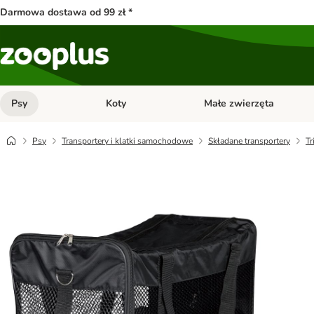
Darmowa dostawa od 99 zł *
Psy
Koty
Małe zwierzęta
Otwórz menu kategorii: Psy
Otwórz menu kategorii: Kot
Psy
Transportery i klatki samochodowe
Składane transportery
Tr