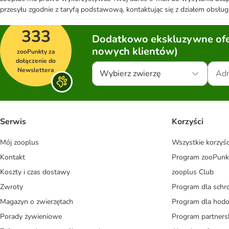
przesyłu zgodnie z taryfą podstawową, kontaktując się z działem obsługi
333
Dodatkowo ekskluzywne ofer
nowych klientów)
zooPunkty za
dołączenie do
Newslettera
Wybierz zwierzę
Serwis
Korzyści
Mój zooplus
Wszystkie korzyśc
Kontakt
Program zooPunk
Koszty i czas dostawy
zooplus Club
Zwroty
Program dla schr
Magazyn o zwierzętach
Program dla ho
Porady żywieniowe
Program partners