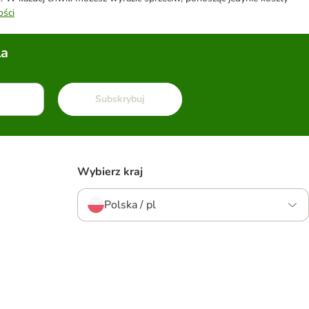
ości
la
Subskrybuj
Wybierz kraj
Polska / pl