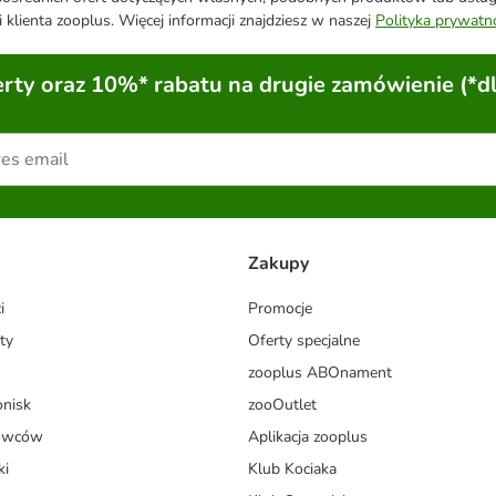
 klienta zooplus. Więcej informacji znajdziesz w naszej
Polityka prywatn
ty oraz 10%* rabatu na drugie zamówienie (*d
Zakupy
i
Promocje
ty
Oferty specjalne
zooplus ABOnament
onisk
zooOutlet
dowców
Aplikacja zooplus
ki
Klub Kociaka