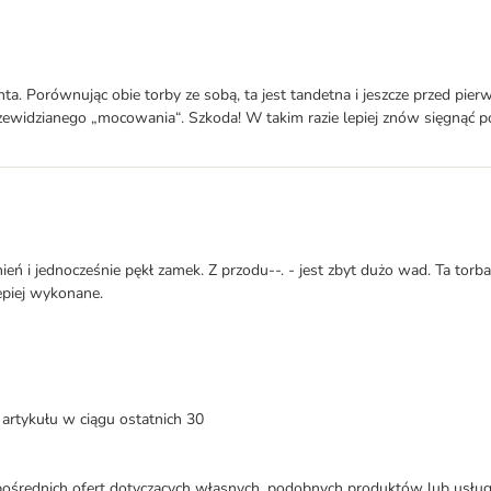
. Porównując obie torby ze sobą, ta jest tandetna i jeszcze przed pierw
rzewidzianego „mocowania“. Szkoda! W takim razie lepiej znów sięgnąć po
ń i jednocześnie pękł zamek. Z przodu--. - jest zbyt dużo wad. Ta torba 
lepiej wykonane.
artykułu w ciągu ostatnich 30
średnich ofert dotyczących własnych, podobnych produktów lub usług. 