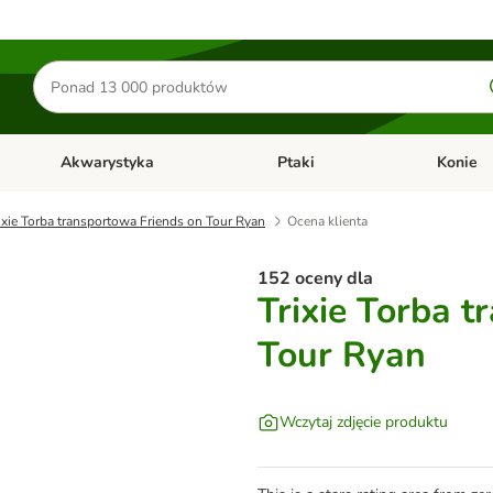
Szukaj
produktów
Akwarystyka
Ptaki
Konie
y
Otwórz menu kategorii: Małe zwierzęta
Otwórz menu kategorii: Akwaryst
Otwórz men
ixie Torba transportowa Friends on Tour Ryan
Ocena klienta
152 oceny dla
Trixie Torba 
Tour Ryan
Wczytaj zdjęcie produktu