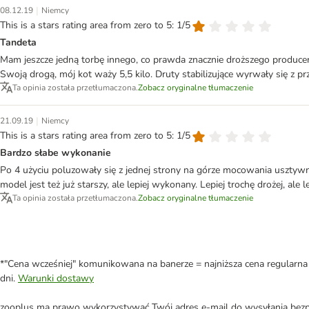
|
08.12.19
Niemcy
This is a stars rating area from zero to 5: 1/5
Tandeta
Mam jeszcze jedną torbę innego, co prawda znacznie droższego producenta
Swoją drogą, mój kot waży 5,5 kilo. Druty stabilizujące wyrwały się z p
Ta opinia została przetłumaczona.
Zobacz oryginalne tłumaczenie
|
21.09.19
Niemcy
This is a stars rating area from zero to 5: 1/5
Bardzo słabe wykonanie
Po 4 użyciu poluzowały się z jednej strony na górze mocowania usztywnie
model jest też już starszy, ale lepiej wykonany. Lepiej trochę drożej, ale 
Ta opinia została przetłumaczona.
Zobacz oryginalne tłumaczenie
*"Cena wcześniej" komunikowana na banerze = najniższa cena regularna 
dni.
Warunki dostawy
zooplus ma prawo wykorzystywać Twój adres e-mail do wysyłania bezpo