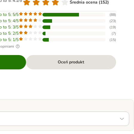
o to 5: 4.1/5
Średnia ocena (152)
o to 5: 5/5
(
88
)
o to 5: 4/5
(
23
)
o to 5: 3/5
(
19
)
o to 5: 2/5
(
7
)
o to 5: 1/5
(
15
)
 opiniami
Oceń produkt