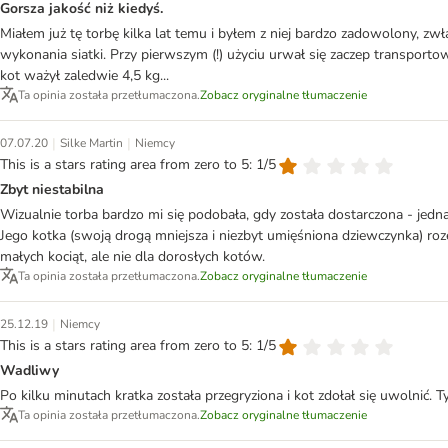
Gorsza jakość niż kiedyś.
Miałem już tę torbę kilka lat temu i byłem z niej bardzo zadowolony, z
wykonania siatki. Przy pierwszym (!) użyciu urwał się zaczep transporto
kot ważył zaledwie 4,5 kg...
Ta opinia została przetłumaczona.
Zobacz oryginalne tłumaczenie
|
|
07.07.20
Silke Martin
Niemcy
This is a stars rating area from zero to 5: 1/5
Zbyt niestabilna
Wizualnie torba bardzo mi się podobała, gdy została dostarczona - jedna
Jego kotka (swoją drogą mniejsza i niezbyt umięśniona dziewczynka) ro
małych kociąt, ale nie dla dorosłych kotów.
Ta opinia została przetłumaczona.
Zobacz oryginalne tłumaczenie
|
25.12.19
Niemcy
This is a stars rating area from zero to 5: 1/5
Wadliwy
Po kilku minutach kratka została przegryziona i kot zdołał się uwolnić
Ta opinia została przetłumaczona.
Zobacz oryginalne tłumaczenie