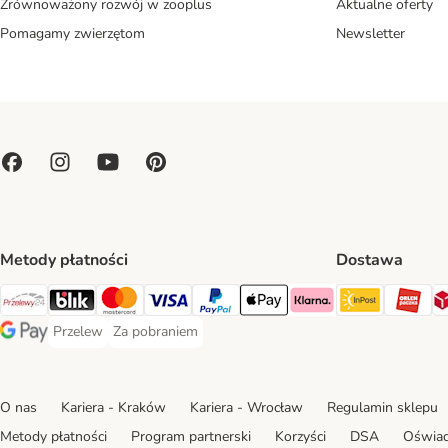
Zrównoważony rozwój w zooplus
Aktualne oferty
Pomagamy zwierzętom
Newsletter
Metody płatności
Dostawa
Paczkoma
OR
Przelewy24 Payment Method
Blik Payment Method
MasterCard Payment Method
Visa Payment Method
PayPal Payment Method
Apple Pay Payment Method
Klarna Payment Method
Przelew
Za pobraniem
Przelew Payment Method
Za pobraniem Payment Method
Google Pay Payment Method
O nas
Kariera - Kraków
Kariera - Wrocław
Regulamin sklepu
Metody płatności
Program partnerski
Korzyści
DSA
Oświad