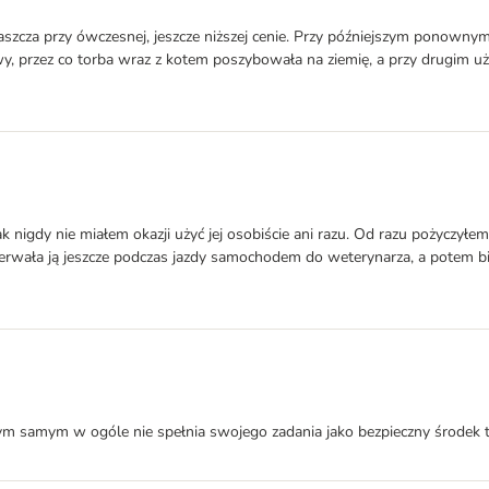
właszcza przy ówczesnej, jeszcze niższej cenie. Przy późniejszym ponown
wy, przez co torba wraz z kotem poszybowała na ziemię, a przy drugim uży
k nigdy nie miałem okazji użyć jej osobiście ani razu. Od razu pożyczyłe
zerwała ją jeszcze podczas jazdy samochodem do weterynarza, a potem bi
. Tym samym w ogóle nie spełnia swojego zadania jako bezpieczny środek