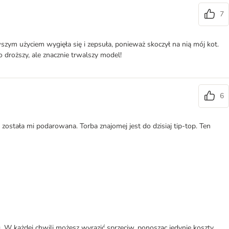
7
szym użyciem wygięła się i zepsuła, ponieważ skoczył na nią mój kot.
 droższy, ale znacznie trwalszy model!
6
została mi podarowana. Torba znajomej jest do dzisiaj tip-top. Ten
W każdej chwili możesz wyrazić sprzeciw, ponosząc jedynie koszty