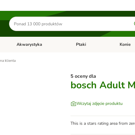
Szukaj
produktów
Akwarystyka
Ptaki
Konie
y
Otwórz menu kategorii: Małe zwierzęta
Otwórz menu kategorii: Akwaryst
Otwórz men
na klienta
5 oceny dla
bosch Adult M
Wczytaj zdjęcie produktu
This is a stars rating area from zer