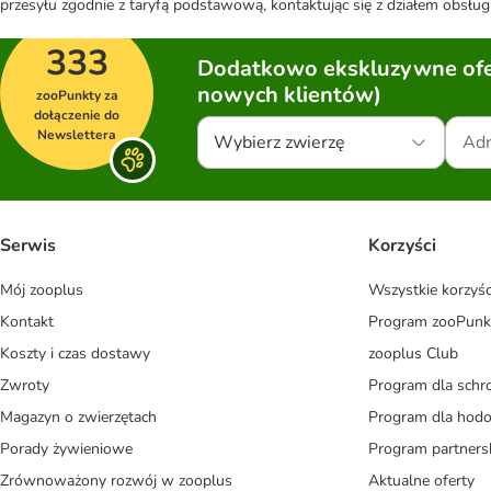
przesyłu zgodnie z taryfą podstawową, kontaktując się z działem obsługi
333
Dodatkowo ekskluzywne ofer
nowych klientów)
zooPunkty za
dołączenie do
Newslettera
Wybierz zwierzę
Serwis
Korzyści
Mój zooplus
Wszystkie korzyśc
Kontakt
Program zooPunk
Koszty i czas dostawy
zooplus Club
Zwroty
Program dla schr
Magazyn o zwierzętach
Program dla ho
Porady żywieniowe
Program partners
Zrównoważony rozwój w zooplus
Aktualne oferty