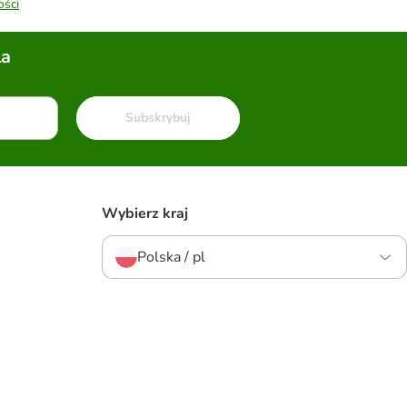
ości
la
Subskrybuj
Wybierz kraj
Polska / pl