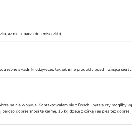
ka, aż nie zobaczą dna miseczki :)
otrzebne składniki odzywcze, tak jak inne produkty bosch, lśniąca sierś
dobrze na nią wpływa. Kontaktowałam się z Bosch i pytała czy mogliby w
bardzo dobrze znosi tę karmę. 15 kg dzielę z córką i jej pies też dobrze j