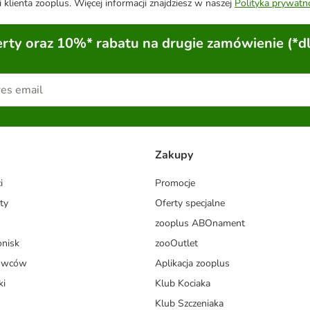
 klienta zooplus. Więcej informacji znajdziesz w naszej
Polityka prywatn
ty oraz 10%* rabatu na drugie zamówienie (*d
Zakupy
i
Promocje
ty
Oferty specjalne
zooplus ABOnament
onisk
zooOutlet
dowców
Aplikacja zooplus
ki
Klub Kociaka
Klub Szczeniaka