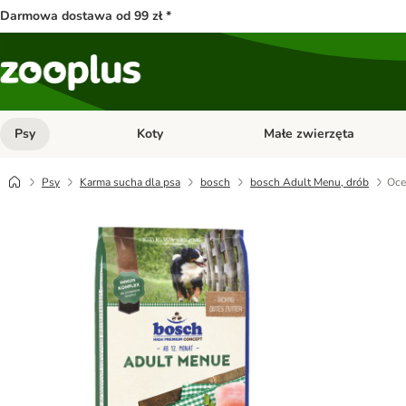
Darmowa dostawa od 99 zł *
Psy
Koty
Małe zwierzęta
Otwórz menu kategorii: Psy
Otwórz menu kategorii: Kot
Psy
Karma sucha dla psa
bosch
bosch Adult Menu, drób
Oce