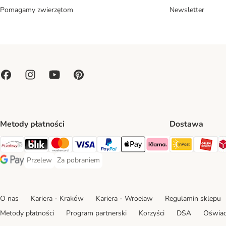
Pomagamy zwierzętom
Newsletter
Metody płatności
Dostawa
Paczkoma
OR
Przelewy24 Payment Method
Blik Payment Method
MasterCard Payment Method
Visa Payment Method
PayPal Payment Method
Apple Pay Payment Method
Klarna Payment Method
Przelew
Za pobraniem
Przelew Payment Method
Za pobraniem Payment Method
Google Pay Payment Method
O nas
Kariera - Kraków
Kariera - Wrocław
Regulamin sklepu
Metody płatności
Program partnerski
Korzyści
DSA
Oświad