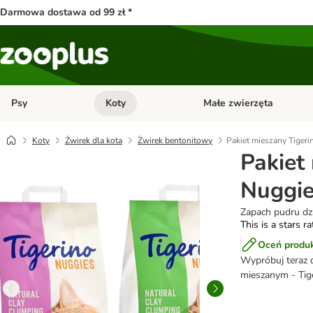
Darmowa dostawa od 99 zł *
Psy
Koty
Małe zwierzęta
Otwórz menu kategorii: Psy
Otwórz menu kategorii: Kot
Koty
Żwirek dla kota
Żwirek bentonitowy
Pakiet mieszany Tigeri
Pakiet
Nuggies
Zapach pudru dzi
This is a stars r
Oceń produ
Wypróbuj teraz d
mieszanym - Tig