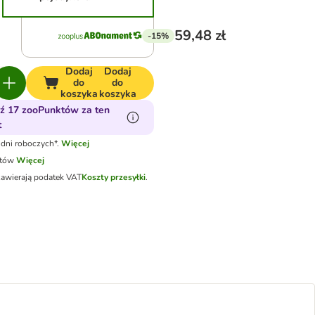
59,48 zł
-15%
Dodaj
Dodaj
do
do
koszyka
koszyka
ź 17 zooPunktów za ten
t
dni roboczych*.
Więcej
otów
Więcej
zawierają podatek VAT
Koszty przesyłki
.