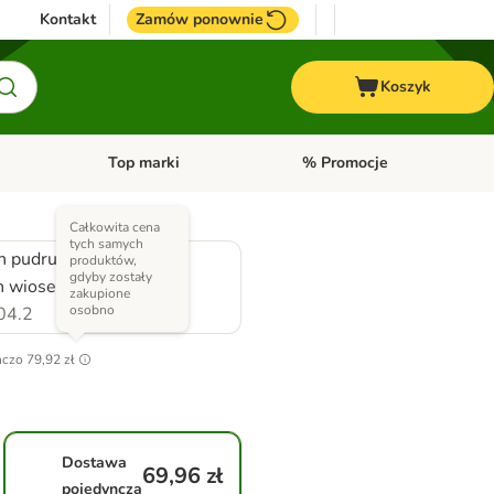
Kontakt
Zamów ponownie
Koszyk
Top marki
% Promocje
yka
u kategorii: Ptaki
Otwórz menu kategorii: Konie
Otwórz menu kategorii: Top m
Całkowita cena
tych samych
h pudru dziecięcego +
produktów,
gdyby zostały
h wiosennej łąki
zakupione
osobno
04.2
nczo
79,92 zł
Dostawa
69,96 zł
pojedyncza