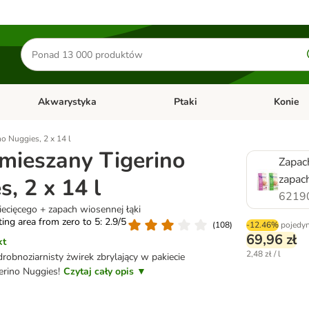
Szukaj
produktów
Akwarystyka
Ptaki
Konie
y
Otwórz menu kategorii: Małe zwierzęta
Otwórz menu kategorii: Akwaryst
Otwórz men
no Nuggies, 2 x 14 l
 mieszany Tigerino
Zapac
zapac
, 2 x 14 l
6219
ecięcego + zapach wiosennej łąki
ating area from zero to 5: 2.9/5
(
108
)
-12.46%
pojedy
69,96 zł
kt
2,48 zł / l
robnoziarnisty żwirek zbrylający w pakiecie
erino Nuggies!
Czytaj cały opis ▼