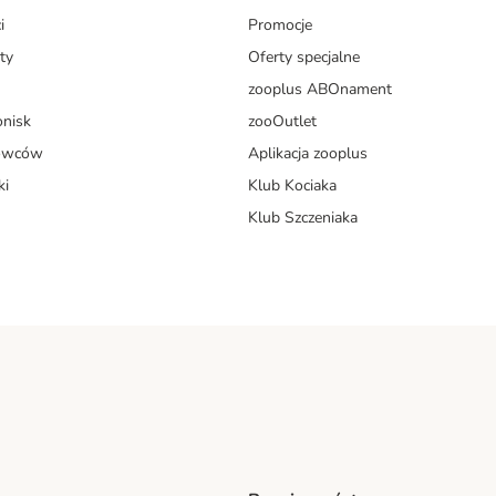
i
Promocje
ty
Oferty specjalne
zooplus ABOnament
onisk
zooOutlet
dowców
Aplikacja zooplus
ki
Klub Kociaka
Klub Szczeniaka