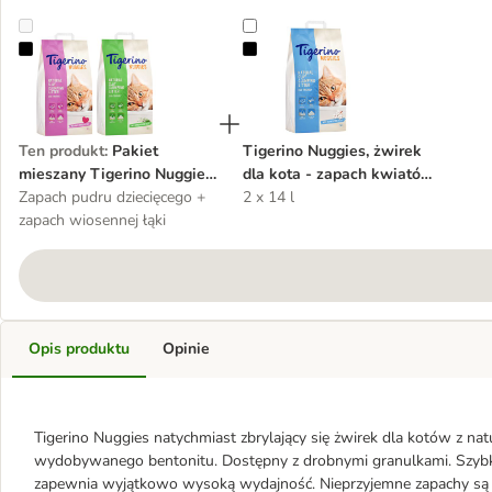
Pakiet mieszany Tigerino Nuggies, 2 x 14 l
Tigerino Nuggies, żwirek dla kota
Ten produkt
:
Pakiet
Tigerino Nuggies, żwirek
mieszany Tigerino Nuggies,
dla kota - zapach kwiatów
2 x 14 l
Zapach pudru dziecięcego +
bawełny
2 x 14 l
zapach wiosennej łąki
Opis produktu
Opinie
Tigerino Nuggies natychmiast zbrylający się żwirek dla kotów z na
wydobywanego bentonitu. Dostępny z drobnymi granulkami. Szybkie
zapewnia wyjątkowo wysoką wydajność. Nieprzyjemne zapachy są 