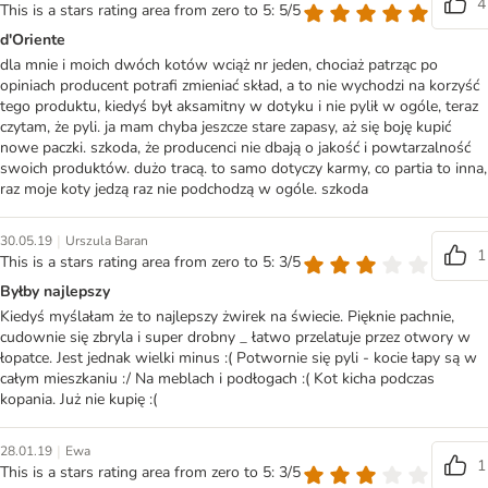
4
This is a stars rating area from zero to 5: 5/5
d'Oriente
dla mnie i moich dwóch kotów wciąż nr jeden, chociaż patrząc po
opiniach producent potrafi zmieniać skład, a to nie wychodzi na korzyść
tego produktu, kiedyś był aksamitny w dotyku i nie pylił w ogóle, teraz
czytam, że pyli. ja mam chyba jeszcze stare zapasy, aż się boję kupić
nowe paczki. szkoda, że producenci nie dbają o jakość i powtarzalność
swoich produktów. dużo tracą. to samo dotyczy karmy, co partia to inna,
raz moje koty jedzą raz nie podchodzą w ogóle. szkoda
|
30.05.19
Urszula Baran
1
This is a stars rating area from zero to 5: 3/5
Byłby najlepszy
Kiedyś myślałam że to najlepszy żwirek na świecie. Pięknie pachnie,
cudownie się zbryla i super drobny _ łatwo przelatuje przez otwory w
łopatce. Jest jednak wielki minus :( Potwornie się pyli - kocie łapy są w
całym mieszkaniu :/ Na meblach i podłogach :( Kot kicha podczas
kopania. Już nie kupię :(
|
28.01.19
Ewa
1
This is a stars rating area from zero to 5: 3/5