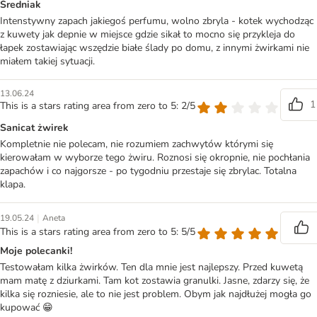
Średniak
Intenstywny zapach jakiegoś perfumu, wolno zbryla - kotek wychodząc
z kuwety jak depnie w miejsce gdzie sikał to mocno się przykleja do
łapek zostawiając wszędzie białe ślady po domu, z innymi żwirkami nie
miałem takiej sytuacji.
13.06.24
1
This is a stars rating area from zero to 5: 2/5
Sanicat żwirek
Kompletnie nie polecam, nie rozumiem zachwytów którymi się
kierowałam w wyborze tego żwiru. Roznosi się okropnie, nie pochłania
zapachów i co najgorsze - po tygodniu przestaje się zbrylac. Totalna
klapa.
|
19.05.24
Aneta
This is a stars rating area from zero to 5: 5/5
Moje polecanki!
Testowałam kilka żwirków. Ten dla mnie jest najlepszy. Przed kuwetą
mam matę z dziurkami. Tam kot zostawia granulki. Jasne, zdarzy się, że
kilka się rozniesie, ale to nie jest problem. Obym jak najdłużej mogła go
kupować 😁