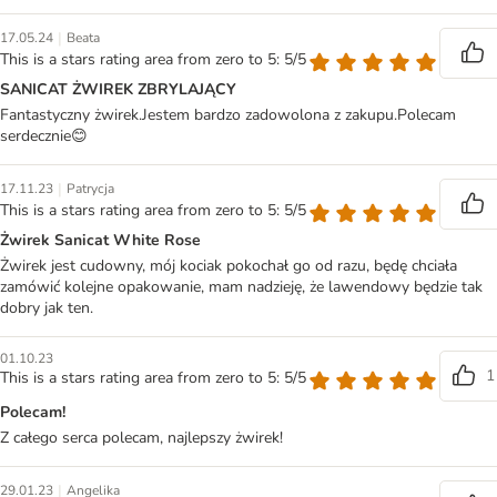
|
17.05.24
Beata
This is a stars rating area from zero to 5: 5/5
SANICAT ŻWIREK ZBRYLAJĄCY
Fantastyczny żwirek.Jestem bardzo zadowolona z zakupu.Polecam
serdecznie😊
|
17.11.23
Patrycja
This is a stars rating area from zero to 5: 5/5
Żwirek Sanicat White Rose
Żwirek jest cudowny, mój kociak pokochał go od razu, będę chciała
zamówić kolejne opakowanie, mam nadzieję, że lawendowy będzie tak
dobry jak ten.
01.10.23
1
This is a stars rating area from zero to 5: 5/5
Polecam!
Z całego serca polecam, najlepszy żwirek!
|
29.01.23
Angelika