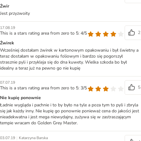
Żwir
Jest przyzwoity
17.08.19
2
This is a stars rating area from zero to 5: 4/5
Żwirek
Wcześniej dostałam żwirek w kartonowym opakowaniu i był świetny a
teraz dostałam w opakowaniu foliowym i bardzo się pogorszył
strasznie pyli i przykleja się do dna kuwety. Wielka szkoda bo był
idealny a teraz już na pewno go nie kupię
07.07.19
5
This is a stars rating area from zero to 5: 3/5
Nie kupię ponownie
Ładnie wygląda i pachnie i to by było na tyle a poza tym to pyli i zbryla
się jak każdy inny. Nie kupię go ponownie ponieważ cena do jakości jest
nieadekwatna i jest mega niewydajny, zużywa się w zastraszającym
tempie wracam do Golden Grey Master.
|
03.07.19
Katarzyna Barska