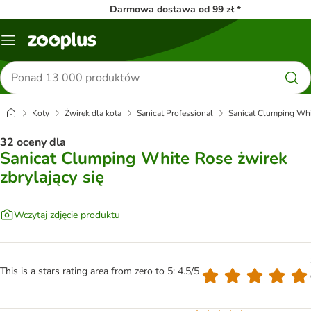
Darmowa dostawa od 99 zł *
Menu
Szukaj
produktów
Koty
Żwirek dla kota
Sanicat Professional
Sanicat Clumping Whit
32 oceny dla
Sanicat Clumping White Rose żwirek
zbrylający się
Wczytaj zdjęcie produktu
This is a stars rating area from zero to 5: 4.5/5