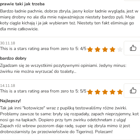
prawie taki jak trzeba
Bardzo ładnie pachnie, dobrze zbryla, jasny kolor ładnie wygląda, jest w
miarę drobny no ale dla mnie najważniejsze niestety bardzo pyli. Moje
koty ciągle kichają i ja jak wybieram też. Niestety ten fakt eliminuje go
dla mnie całkowicie.
30.11.18
This is a stars rating area from zero to 5: 4/5
bardzo dobry
Zgadzam się ze wszystkimi pozytywnymi opiniami. Jedyny minus:
żwirku nie można wyrzucać do toalety...
14.11.18
This is a stars rating area from zero to 5: 5/5
Najlepszy!
Tak jak inni "kotowicze" wraz z pupilką testowaliśmy różne żwirki.
Problemy zawsze te same: bryły się rozpadały, zapach nieprzyjemny, kot
nosi go na łapkach. Dopiero przy tym zwirku odetchnełam z ulgą!
Zapach róż wbrew pozorom daje radę, super się zbryla mimo iż jest
drobnoziarnisty (w przeciwieństwie do Tigerino). Polecam!