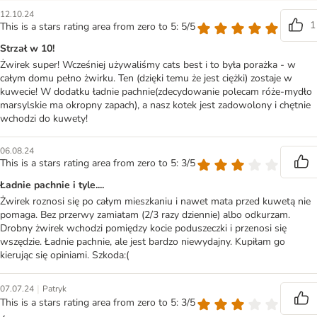
12.10.24
1
This is a stars rating area from zero to 5: 5/5
Strzał w 10!
Żwirek super! Wcześniej używaliśmy cats best i to była porażka - w
całym domu pełno żwirku. Ten (dzięki temu że jest ciężki) zostaje w
kuwecie! W dodatku ładnie pachnie(zdecydowanie polecam róże-mydło
marsylskie ma okropny zapach), a nasz kotek jest zadowolony i chętnie
wchodzi do kuwety!
06.08.24
This is a stars rating area from zero to 5: 3/5
Ładnie pachnie i tyle....
Żwirek roznosi się po całym mieszkaniu i nawet mata przed kuwetą nie
pomaga. Bez przerwy zamiatam (2/3 razy dziennie) albo odkurzam.
Drobny żwirek wchodzi pomiędzy kocie poduszeczki i przenosi się
wszędzie. Ładnie pachnie, ale jest bardzo niewydajny. Kupiłam go
kierując się opiniami. Szkoda:(
|
07.07.24
Patryk
This is a stars rating area from zero to 5: 3/5