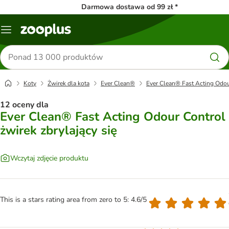
Darmowa dostawa od 99 zł *
Menu
Szukaj
produktów
Koty
Żwirek dla kota
Ever Clean®
Ever Clean® Fast Acting Odour
12 oceny dla
Ever Clean® Fast Acting Odour Control
żwirek zbrylający się
Wczytaj zdjęcie produktu
This is a stars rating area from zero to 5: 4.6/5