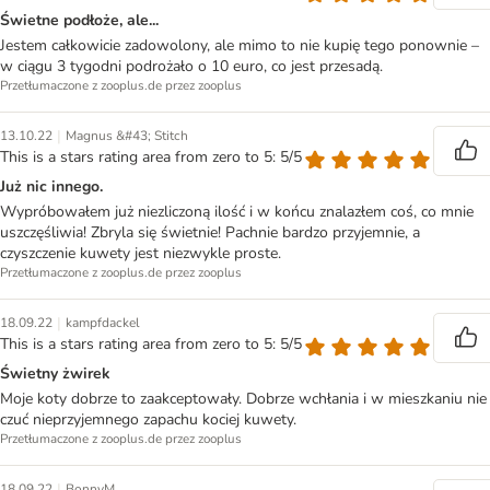
Świetne podłoże, ale...
Jestem całkowicie zadowolony, ale mimo to nie kupię tego ponownie –
w ciągu 3 tygodni podrożało o 10 euro, co jest przesadą.
Przetłumaczone z zooplus.de przez zooplus
|
13.10.22
Magnus &#43; Stitch
This is a stars rating area from zero to 5: 5/5
Już nic innego.
Wypróbowałem już niezliczoną ilość i w końcu znalazłem coś, co mnie
uszczęśliwia! Zbryla się świetnie! Pachnie bardzo przyjemnie, a
czyszczenie kuwety jest niezwykle proste.
Przetłumaczone z zooplus.de przez zooplus
|
18.09.22
kampfdackel
This is a stars rating area from zero to 5: 5/5
Świetny żwirek
Moje koty dobrze to zaakceptowały. Dobrze wchłania i w mieszkaniu nie
czuć nieprzyjemnego zapachu kociej kuwety.
Przetłumaczone z zooplus.de przez zooplus
|
18.09.22
BonnyM