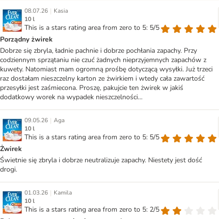
|
08.07.26
Kasia
10 l
This is a stars rating area from zero to 5: 5/5
Porządny żwirek
Dobrze się zbryla, ładnie pachnie i dobrze pochłania zapachy. Przy
codziennym sprzątaniu nie czuć żadnych nieprzyjemnych zapachów z
kuwety. Natomiast mam ogromną prośbę dotyczącą wysyłki. Już trzeci
raz dostałam nieszczelny karton ze żwirkiem i wtedy cała zawartość
przesyłki jest zaśmiecona. Proszę, pakujcie ten żwirek w jakiś
dodatkowy worek na wypadek nieszczelności…
|
09.05.26
Aga
10 l
This is a stars rating area from zero to 5: 5/5
Żwirek
Świetnie się zbryla i dobrze neutralizuje zapachy. Niestety jest dość
drogi.
|
01.03.26
Kamila
10 l
This is a stars rating area from zero to 5: 2/5