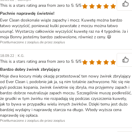
This is a stars rating area from zero to 5: 5/5
Pachnie naprawdę świetnie!
Ever Clean doskonale wiąże zapachy i mocz. Kuwetę można bardzo
łatwo wyczyścić, ponieważ kulki powstałe z moczu można łatwo
usunąć. Wystarczy całkowicie wyczyścić kuwetę raz na 4 tygodnie. Ja i
moja Bonny jesteśmy bardzo zadowolone, również z ceny. 😃
Przetłumaczone z zooplus.de przez zooplus
|
18.09.22
K.G.
This is a stars rating area from zero to 5: 5/5
Bardzo dobry żwirek zbrylający
Moje dwa kocury miały okazję przetestować ten nowy żwirek zbrylający
od Ever Clean i, podobnie jak ja, są nim totalnie zachwycone. Nic się nie
pyli podczas kopania, żwirek świetnie się zbryla, ma przyjemny zapach i
bardzo dobrze neutralizuje zapach moczu. Szczególnie muszę podkreślić,
że grudki w tym żwirku nie rozpadają się podczas czyszczenia kuwety,
jak to bywa w przypadku wielu innych żwirków. Dzięki temu jest dużo
bardziej wydajny i naprawdę starcza na długo. Wtedy wyższa cena
naprawdę się opłaca.
Przetłumaczone z zooplus.de przez zooplus