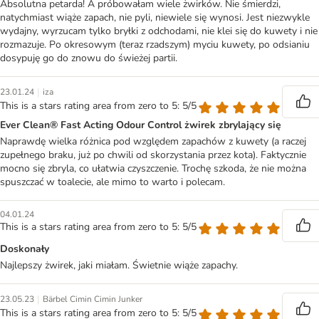
Absolutna petarda! A próbowałam wiele żwirków. Nie śmierdzi,
natychmiast wiąże zapach, nie pyli, niewiele się wynosi. Jest niezwykle
wydajny, wyrzucam tylko bryłki z odchodami, nie klei się do kuwety i nie
rozmazuje. Po okresowym (teraz rzadszym) myciu kuwety, po odsianiu
dosypuję go do znowu do świeżej partii.
|
23.01.24
iza
This is a stars rating area from zero to 5: 5/5
Ever Clean® Fast Acting Odour Control żwirek zbrylający się
Naprawdę wielka różnica pod względem zapachów z kuwety (a raczej
zupełnego braku, już po chwili od skorzystania przez kota). Faktycznie
mocno się zbryla, co ułatwia czyszczenie. Trochę szkoda, że nie można
spuszczać w toalecie, ale mimo to warto i polecam.
04.01.24
This is a stars rating area from zero to 5: 5/5
Doskonały
Najlepszy żwirek, jaki miałam. Świetnie wiąże zapachy.
|
23.05.23
Bärbel Cimin Cimin Junker
This is a stars rating area from zero to 5: 5/5