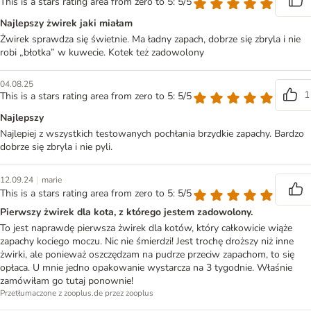
This is a stars rating area from zero to 5: 5/5
Najlepszy żwirek jaki miałam
Żwirek sprawdza się świetnie. Ma ładny zapach, dobrze się zbryla i nie
robi „błotka” w kuwecie. Kotek też zadowolony
04.08.25
1
This is a stars rating area from zero to 5: 5/5
Najlepszy
Najlepiej z wszystkich testowanych pochłania brzydkie zapachy. Bardzo
dobrze się zbryla i nie pyli.
|
12.09.24
marie
This is a stars rating area from zero to 5: 5/5
Pierwszy żwirek dla kota, z którego jestem zadowolony.
To jest naprawdę pierwsza żwirek dla kotów, który całkowicie wiąże
zapachy kociego moczu. Nic nie śmierdzi! Jest trochę droższy niż inne
żwirki, ale ponieważ oszczędzam na pudrze przeciw zapachom, to się
opłaca. U mnie jedno opakowanie wystarcza na 3 tygodnie. Właśnie
zamówiłam go tutaj ponownie!
Przetłumaczone z zooplus.de przez zooplus