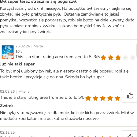
Był super teraz strasznie się pogorszył
Korzystaliśmy od ok. 9 miesięcy. Na początku był świetny- pięknie się
zbrylał, nie było praktycznie pyłu. Ostatnie zamówienie to jakaś
pomyłka.. wszystko się pogorszyło, robi się błoto na dnie kuwety, dużo
pyłu zamiast drobinek żwirku... szkoda bo myśleliśmy że w końcu
znaleźliśmy idealny żwirek..
|
25.02.26
Marta
10 l
This is a stars rating area from zero to 5: 3/5
Już nie taki super
To był mój ulubiony żwirek, ale niestety ostatnio się popsuł, robi się
takie błotko i przykleja się do dna. Szkoda bo był super.
|
02.02.26
Milena
This is a stars rating area from zero to 5: 5/5
Zwirek
Nie pylący to najważniejsze dla mnie, kot nie kicha przez żwirek. Miał w
młodości koci katar i ma delikatne śluzówki nosowe.
02.12.25