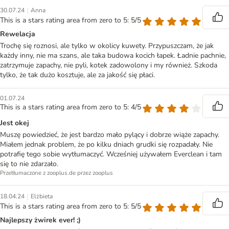
|
30.07.24
Anna
This is a stars rating area from zero to 5: 5/5
Rewelacja
Trochę się roznosi, ale tylko w okolicy kuwety. Przypuszczam, że jak
każdy inny, nie ma szans, ale taka budowa kocich łapek. Ładnie pachnie,
zatrzymuje zapachy, nie pyli, kotek zadowolony i my również. Szkoda
tylko, że tak dużo kosztuje, ale za jakość się płaci.
01.07.24
This is a stars rating area from zero to 5: 4/5
Jest okej
Muszę powiedzieć, że jest bardzo mało pylący i dobrze wiąże zapachy.
Miałem jednak problem, że po kilku dniach grudki się rozpadały. Nie
potrafię tego sobie wytłumaczyć. Wcześniej używałem Everclean i tam
się to nie zdarzało.
Przetłumaczone z zooplus.de przez zooplus
|
18.04.24
Elżbieta
This is a stars rating area from zero to 5: 5/5
Najlepszy żwirek ever! ;)