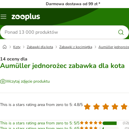
Darmowa dostawa od 99 zł *
Menu
Szukaj
produktów
Koty
Zabawki dla kota
Zabawki z kocimiętką
Aumüller jednoroże
14 oceny dla
Aumüller jednorożec zabawka dla kota
Wczytaj zdjęcie produktu
This is a stars rating area from zero to 5: 4.8/5
This is a stars rating area from zero to 5: 5/5
(
12
)
This is a stars rating area from zero to 5: 4/5
(
1
)