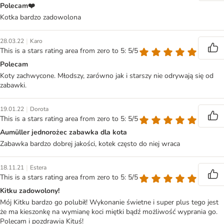
Polecam❤️
Kotka bardzo zadowolona
|
28.03.22
Karo
This is a stars rating area from zero to 5: 5/5
Polecam
Koty zachwycone. Młodszy, zarówno jak i starszy nie odrywają się od
zabawki.
|
19.01.22
Dorota
This is a stars rating area from zero to 5: 5/5
Aumüller jednorożec zabawka dla kota
Zabawka bardzo dobrej jakości, kotek często do niej wraca
|
18.11.21
Estera
This is a stars rating area from zero to 5: 5/5
Kitku zadowolony!
Mój Kitku bardzo go polubił! Wykonanie świetne i super plus tego jest
że ma kieszonkę na wymianę koci miętki bądź możliwość wyprania go.
Polecam i pozdrawia Kituś!