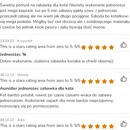
Świetny pomysł na zabawkę dla kota! Niestety wykonanie jednorożca
jest mega kiepskie. Już po 5 min zabawy pękły szwy :/ jednorożec
przeszedł zabieg ale nie wiem jak długo pociągnie. Szkoda bo kotełkowi
się mega podoba. Mógłby być ciut droższy ale z solidniejszego materiału
i szwów bo jednak kocie pazury i zęby bywają dość mocne.
|
13.03.23
Krzysztof
This is a stars rating area from zero to 5: 5/5
Jednorożec 🦄
Dobre wykonanie, ulubiona zabawka kociaka w chwili obecnej:)
|
18.12.22
Dorota
This is a stars rating area from zero to 5: 5/5
Aumüller jednorożec zabawka dla kota
Kot bardzo polubił, nawet po czasie czasami wraca do zabawy
jednorożcem. Aczkolwiek zapach dla mnie bardzo nieprzyjemny,
roznoszący się po pomieszczeniu.
|
04.10.22
Aiko
This is a stars rating area from zero to 5: 5/5