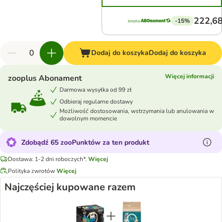
222,68
-15%
Dodaj do koszyka
Dodaj do koszyka
Więcej informacji
zooplus Abonament
Darmowa wysyłka od 99 zł
Odbieraj regularne dostawy
Możliwość dostosowania, wstrzymania lub anulowania w
dowolnym momencie
Zdobądź 65 zooPunktów za ten produkt
Dostawa: 1-2 dni roboczych*.
Więcej
Polityka zwrotów
Więcej
Najczęściej kupowane razem