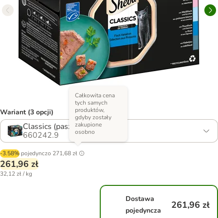
Całkowita cena
tych samych
produktów,
Wariant (3 opcji)
gdyby zostały
zakupione
Classics (pasztet)
osobno
660242.9
-3.58%
pojedynczo
271,68 zł
261,96 zł
32,12 zł / kg
Dostawa
261,96 zł
pojedyncza