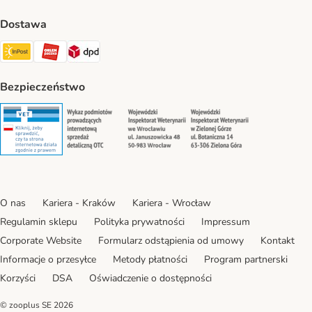
Dostawa
Paczkomat® Shipping Method
ORLEN Paczka Shipping Method
DPD Shipping Method
Bezpieczeństwo
Security
Security
Security
Security
O nas
Kariera - Kraków
Kariera - Wrocław
Regulamin sklepu
Polityka prywatności
Impressum
Corporate Website
Formularz odstąpienia od umowy
Kontakt
Informacje o przesyłce
Metody płatności
Program partnerski
Korzyści
DSA
Oświadczenie o dostępności
© zooplus SE
2026