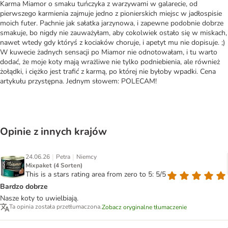
Karma Miamor o smaku tuńczyka z warzywami w galarecie, od
pierwszego karmienia zajmuje jedno z pionierskich miejsc w jadłospisie
moich futer. Pachnie jak sałatka jarzynowa, i zapewne podobnie dobrze
smakuje, bo nigdy nie zauważyłam, aby cokolwiek ostało się w miskach,
nawet wtedy gdy któryś z kociaków choruje, i apetyt mu nie dopisuje. ;)
W kuwecie żadnych sensacji po Miamor nie odnotowałam, i tu warto
dodać, że moje koty mają wrażliwe nie tylko podniebienia, ale również
żołądki, i ciężko jest trafić z karmą, po której nie byłoby wpadki. Cena
artykułu przystępna. Jednym słowem: POLECAM!
Opinie z innych krajów
|
|
24.06.26
Petra
Niemcy
Mixpaket (4 Sorten)
This is a stars rating area from zero to 5: 5/5
Bardzo dobrze
Nasze koty to uwielbiają.
Ta opinia została przetłumaczona.
Zobacz oryginalne tłumaczenie