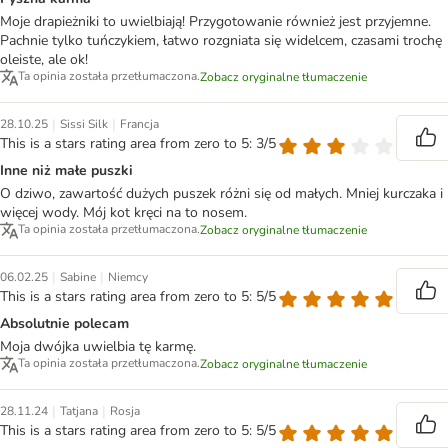
Moje drapieżniki to uwielbiają! Przygotowanie również jest przyjemne.
Pachnie tylko tuńczykiem, łatwo rozgniata się widelcem, czasami trochę
oleiste, ale ok!
Ta opinia została przetłumaczona.
Zobacz oryginalne tłumaczenie
|
|
28.10.25
Sissi Silk
Francja
This is a stars rating area from zero to 5: 3/5
Inne niż małe puszki
O dziwo, zawartość dużych puszek różni się od małych. Mniej kurczaka i
więcej wody. Mój kot kręci na to nosem.
Ta opinia została przetłumaczona.
Zobacz oryginalne tłumaczenie
|
|
06.02.25
Sabine
Niemcy
This is a stars rating area from zero to 5: 5/5
Absolutnie polecam
Moja dwójka uwielbia tę karmę.
Ta opinia została przetłumaczona.
Zobacz oryginalne tłumaczenie
|
|
28.11.24
Tatjana
Rosja
This is a stars rating area from zero to 5: 5/5