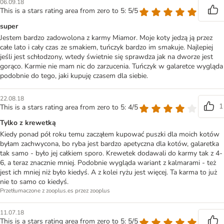
06.09.18
This is a stars rating area from zero to 5: 5/5
super
Jestem bardzo zadowolona z karmy Miamor. Moje koty jedzą ją przez
całe lato i cały czas ze smakiem, tuńczyk bardzo im smakuje. Najlepiej
jeśli jest schłodzony, wtedy świetnie się sprawdza jak na dworze jest
gorąco. Karmie nie mam nic do zarzucenia. Tuńczyk w galaretce wygląda
podobnie do tego, jaki kupuję czasem dla siebie.
22.08.18
1
This is a stars rating area from zero to 5: 4/5
Tylko z krewetką
Kiedy ponad pół roku temu zacząłem kupować puszki dla moich kotów
byłam zachwycona, bo ryba jest bardzo apetyczna dla kotów, galaretka
tak samo - było jej całkiem sporo. Krewetek dodawali do karmy tak z 4-
6, a teraz znacznie mniej. Podobnie wygląda wariant z kalmarami - też
jest ich mniej niż było kiedyś. A z kolei ryżu jest więcej. Ta karma to już
nie to samo co kiedyś.
Przetłumaczone z zooplus.es przez zooplus
11.07.18
This is a stars rating area from zero to 5: 5/5