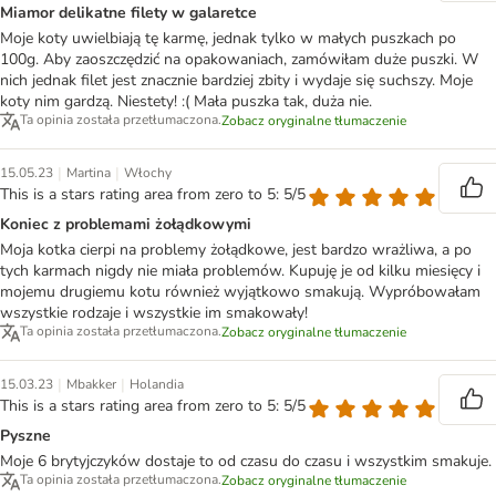
Miamor delikatne filety w galaretce
Moje koty uwielbiają tę karmę, jednak tylko w małych puszkach po
100g. Aby zaoszczędzić na opakowaniach, zamówiłam duże puszki. W
nich jednak filet jest znacznie bardziej zbity i wydaje się suchszy. Moje
koty nim gardzą. Niestety! :( Mała puszka tak, duża nie.
Ta opinia została przetłumaczona.
Zobacz oryginalne tłumaczenie
|
|
15.05.23
Martina
Włochy
This is a stars rating area from zero to 5: 5/5
Koniec z problemami żołądkowymi
Moja kotka cierpi na problemy żołądkowe, jest bardzo wrażliwa, a po
tych karmach nigdy nie miała problemów. Kupuję je od kilku miesięcy i
mojemu drugiemu kotu również wyjątkowo smakują. Wypróbowałam
wszystkie rodzaje i wszystkie im smakowały!
Ta opinia została przetłumaczona.
Zobacz oryginalne tłumaczenie
|
|
15.03.23
Mbakker
Holandia
This is a stars rating area from zero to 5: 5/5
Pyszne
Moje 6 brytyjczyków dostaje to od czasu do czasu i wszystkim smakuje.
Ta opinia została przetłumaczona.
Zobacz oryginalne tłumaczenie