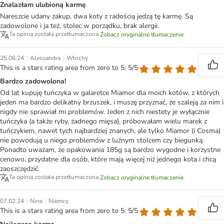
Znalazłam ulubioną karmę
Nareszcie udany zakup, dwa koty z radością jedzą tę karmę. Są
zadowolone i ja też, stolec w porządku, brak alergii.
Ta opinia została przetłumaczona.
Zobacz oryginalne tłumaczenie
|
|
25.06.24
Alessandra
Włochy
This is a stars rating area from zero to 5: 5/5
Bardzo zadowolona!
Od lat kupuję tuńczyka w galaretce Miamor dla moich kotów, z których
jeden ma bardzo delikatny brzuszek, i muszę przyznać, że szaleją za nim i
nigdy nie sprawiał mi problemów. Jeden z nich niestety je wyłącznie
tuńczyka (a także ryby, żadnego mięsa), próbowałam wielu marek z
tuńczykiem, nawet tych najbardziej znanych, ale tylko Miamor (i Cosma)
nie powodują u niego problemów z luźnym stolcem czy biegunką.
Ponadto uważam, że opakowania 185g są bardzo wygodne i korzystne
cenowo, przydatne dla osób, które mają więcej niż jednego kota i chcą
zaoszczędzić.
Ta opinia została przetłumaczona.
Zobacz oryginalne tłumaczenie
|
|
07.02.24
Nine
Niemcy
This is a stars rating area from zero to 5: 5/5