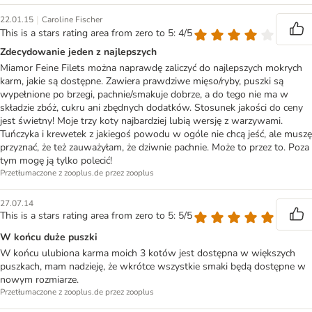
|
22.01.15
Caroline Fischer
This is a stars rating area from zero to 5: 4/5
Zdecydowanie jeden z najlepszych
Miamor Feine Filets można naprawdę zaliczyć do najlepszych mokrych
karm, jakie są dostępne. Zawiera prawdziwe mięso/ryby, puszki są
wypełnione po brzegi, pachnie/smakuje dobrze, a do tego nie ma w
składzie zbóż, cukru ani zbędnych dodatków. Stosunek jakości do ceny
jest świetny! Moje trzy koty najbardziej lubią wersję z warzywami.
Tuńczyka i krewetek z jakiegoś powodu w ogóle nie chcą jeść, ale muszę
przyznać, że też zauważyłam, że dziwnie pachnie. Może to przez to. Poza
tym mogę ją tylko polecić!
Przetłumaczone z zooplus.de przez zooplus
27.07.14
This is a stars rating area from zero to 5: 5/5
W końcu duże puszki
W końcu ulubiona karma moich 3 kotów jest dostępna w większych
puszkach, mam nadzieję, że wkrótce wszystkie smaki będą dostępne w
nowym rozmiarze.
Przetłumaczone z zooplus.de przez zooplus