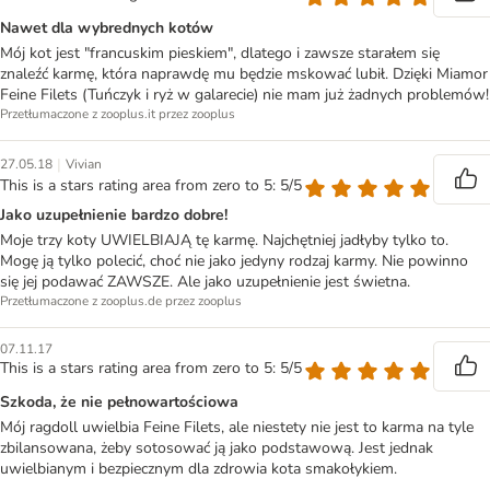
Nawet dla wybrednych kotów
Mój kot jest "francuskim pieskiem", dlatego i zawsze starałem się
znaleźć karmę, która naprawdę mu będzie mskować lubił. Dzięki Miamor
Feine Filets (Tuńczyk i ryż w galarecie) nie mam już żadnych problemów!
Przetłumaczone z zooplus.it przez zooplus
|
27.05.18
Vivian
This is a stars rating area from zero to 5: 5/5
Jako uzupełnienie bardzo dobre!
Moje trzy koty UWIELBIAJĄ tę karmę. Najchętniej jadłyby tylko to.
Mogę ją tylko polecić, choć nie jako jedyny rodzaj karmy. Nie powinno
się jej podawać ZAWSZE. Ale jako uzupełnienie jest świetna.
Przetłumaczone z zooplus.de przez zooplus
07.11.17
This is a stars rating area from zero to 5: 5/5
Szkoda, że nie pełnowartościowa
Mój ragdoll uwielbia Feine Filets, ale niestety nie jest to karma na tyle
zbilansowana, żeby sotosować ją jako podstawową. Jest jednak
uwielbianym i bezpiecznym dla zdrowia kota smakołykiem.