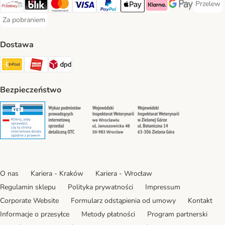
Przelew
Przelew 
Przelewy24 Payment Method
Blik Payment Method
MasterCard Payment Method
Visa Payment Method
PayPal Payment Method
Apple Pay Payment Method
Klarna Payment Method
Google Pay Paym
Za pobraniem
Za pobraniem Payment Method
Dostawa
Paczkomat® Shipping Method
ORLEN Paczka Shipping Method
DPD Shipping Method
Bezpieczeństwo
Security
Security
Security
Security
O nas
Kariera - Kraków
Kariera - Wrocław
Regulamin sklepu
Polityka prywatności
Impressum
Corporate Website
Formularz odstąpienia od umowy
Kontakt
Informacje o przesyłce
Metody płatności
Program partnerski