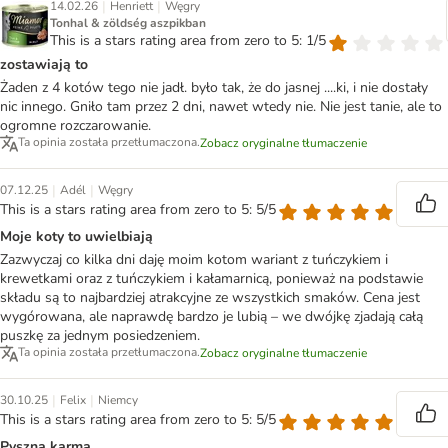
|
|
14.02.26
Henriett
Węgry
Tonhal & zöldség aszpikban
This is a stars rating area from zero to 5: 1/5
zostawiają to
Żaden z 4 kotów tego nie jadł. było tak, że do jasnej ....ki, i nie dostały
nic innego. Gniło tam przez 2 dni, nawet wtedy nie. Nie jest tanie, ale to
ogromne rozczarowanie.
Ta opinia została przetłumaczona.
Zobacz oryginalne tłumaczenie
|
|
07.12.25
Adél
Węgry
This is a stars rating area from zero to 5: 5/5
Moje koty to uwielbiają
Zazwyczaj co kilka dni daję moim kotom wariant z tuńczykiem i
krewetkami oraz z tuńczykiem i kałamarnicą, ponieważ na podstawie
składu są to najbardziej atrakcyjne ze wszystkich smaków. Cena jest
wygórowana, ale naprawdę bardzo je lubią – we dwójkę zjadają całą
puszkę za jednym posiedzeniem.
Ta opinia została przetłumaczona.
Zobacz oryginalne tłumaczenie
|
|
30.10.25
Felix
Niemcy
This is a stars rating area from zero to 5: 5/5
Pyszna karma