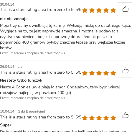
30.04.14
This is a stars rating area from zero to 5: 5/5
nic nie zostaje
Moje trzy damy uwielbiają tę karmę. Wylizują miskę do ostatniego kęsa.
Wygląda na to, że jest naprawdę smaczna. I można ją podawać z
czystym sumieniem, bo jest naprawdę dobra. Jednak puszki o
pojemności 400 gramów byłyby znacznie lepsze przy większej liczbie
kotów...
Przetłumaczone z zooplus.de przez zooplus
|
26.04.14
Liz
This is a stars rating area from zero to 5: 5/5
Niestety tylko tuńczyk
Nasze 4 Coonies uwielbiają Miamor. Chciałabym, żeby było więcej
rodzajów, najlepiej w puszkach 400 g :)
Przetłumaczone z zooplus.de przez zooplus
|
10.04.14
Gabi Bauernfeind
This is a stars rating area from zero to 5: 5/5
Super
Duże puszki były już dawno potrzebne, bo jeśli ma się kilka kotów, te