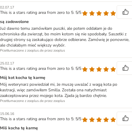
02.07.17
This is a stars rating area from zero to 5: 5/5
są zadowolone
Już dawno temu zamówiłam puszki, ale potem oddałam je do
schroniska dla zwierząt, bo moim kotom się nie spodobały. Saszetki z
drugiej strony są zaskakująco dobrze odbierane. Zamówię je ponownie,
ale chciałabym mieć większy wybór.
Przetłumaczone z zooplus.de przez zooplus
25.02.17
This is a stars rating area from zero to 5: 5/5
Mój kot kocha tę karmę
Mój weterynarz powiedział mi, że muszę uważać z wagą kota po
kastracji, więc zamówiłem Smilla. Została ona natychmiast
zaakceptowana przez mojego kota. Zjada ją bardzo chętnie.
Przetłumaczone z zooplus.de przez zooplus
15.06.16
This is a stars rating area from zero to 5: 5/5
Mili kocha tę karmę