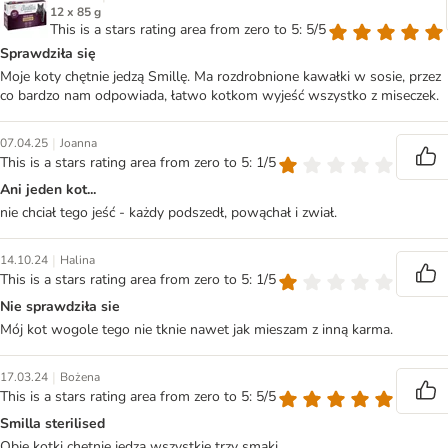
12 x 85 g
This is a stars rating area from zero to 5: 5/5
Sprawdziła się
Moje koty chętnie jedzą Smillę. Ma rozdrobnione kawałki w sosie, przez
co bardzo nam odpowiada, łatwo kotkom wyjeść wszystko z miseczek.
|
07.04.25
Joanna
This is a stars rating area from zero to 5: 1/5
Ani jeden kot...
nie chciał tego jeść - każdy podszedł, powąchał i zwiał.
|
14.10.24
Halina
This is a stars rating area from zero to 5: 1/5
Nie sprawdziła sie
Mój kot wogole tego nie tknie nawet jak mieszam z inną karma.
|
17.03.24
Bożena
This is a stars rating area from zero to 5: 5/5
Smilla sterilised
Obie kotki chętnie jedzą wszystkie trzy smaki