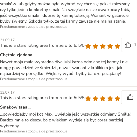
smaków lub gdyby można było wybrać, czy chce się pakiet mieszany,
czy tylko jeden konkretny smak. Na szczęście nasze dwa kocury lubią
jeść wszystkie smaki i dobrze tę karmę tolerują. Wariant w galarecie
byłby świetny. Szkoda tylko, że tej karmy zawsze nie ma na stanie.
Przetłumaczone z zooplus.de przez zooplus
21.09.17
1
This is a stars rating area from zero to 5: 5/5
Chętnie zjadana
Nawet moja mała wybredna diva lubi każdą odmianę tej karmy i nie
mogę powiedzieć, że śmierdzi , nawet wariant z królikiem jest jak
najbardziej w porządku. Większy wybór byłby bardzo pożądany!
Przetłumaczone z zooplus.de przez zooplus
13.07.17
This is a stars rating area from zero to 5: 5/5
Smakowitaaa....
...powiedziałby mój kot Max. Uwielbia jeść wszystkie odmiany Smilla!
Bardzo mnie to cieszy, bo z wiekiem wydaje się być coraz bardziej
wybredny.
Przetłumaczone z zooplus.de przez zooplus