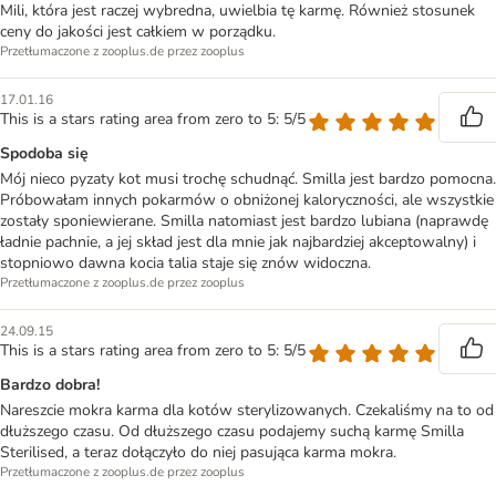
Mili, która jest raczej wybredna, uwielbia tę karmę. Również stosunek
ceny do jakości jest całkiem w porządku.
Przetłumaczone z zooplus.de przez zooplus
17.01.16
This is a stars rating area from zero to 5: 5/5
Spodoba się
Mój nieco pyzaty kot musi trochę schudnąć. Smilla jest bardzo pomocna.
Próbowałam innych pokarmów o obniżonej kaloryczności, ale wszystkie
zostały sponiewierane. Smilla natomiast jest bardzo lubiana (naprawdę
ładnie pachnie, a jej skład jest dla mnie jak najbardziej akceptowalny) i
stopniowo dawna kocia talia staje się znów widoczna.
Przetłumaczone z zooplus.de przez zooplus
24.09.15
This is a stars rating area from zero to 5: 5/5
Bardzo dobra!
Nareszcie mokra karma dla kotów sterylizowanych. Czekaliśmy na to od
dłuższego czasu. Od dłuższego czasu podajemy suchą karmę Smilla
Sterilised, a teraz dołączyło do niej pasująca karma mokra.
Przetłumaczone z zooplus.de przez zooplus