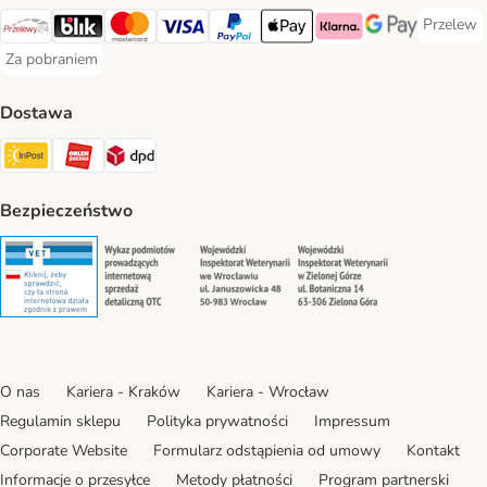
Przelew
Przelew 
Przelewy24 Payment Method
Blik Payment Method
MasterCard Payment Method
Visa Payment Method
PayPal Payment Method
Apple Pay Payment Method
Klarna Payment Method
Google Pay Paym
Za pobraniem
Za pobraniem Payment Method
Dostawa
Paczkomat® Shipping Method
ORLEN Paczka Shipping Method
DPD Shipping Method
Bezpieczeństwo
Security
Security
Security
Security
O nas
Kariera - Kraków
Kariera - Wrocław
Regulamin sklepu
Polityka prywatności
Impressum
Corporate Website
Formularz odstąpienia od umowy
Kontakt
Informacje o przesyłce
Metody płatności
Program partnerski