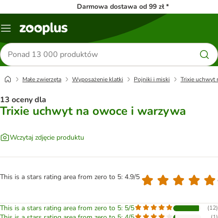
Darmowa dostawa od 99 zł *
Menu
Szukaj
produktów
Małe zwierzęta
Wyposażenie klatki
Pojniki i miski
Trixie uchwyt
13 oceny dla
Trixie uchwyt na owoce i warzywa
Wczytaj zdjęcie produktu
This is a stars rating area from zero to 5: 4.9/5
This is a stars rating area from zero to 5: 5/5
(
12
)
This is a stars rating area from zero to 5: 4/5
(
1
)