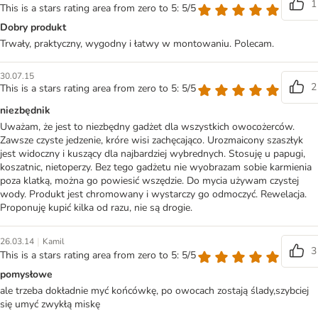
1
This is a stars rating area from zero to 5: 5/5
Dobry produkt
Trwały, praktyczny, wygodny i łatwy w montowaniu. Polecam.
30.07.15
2
This is a stars rating area from zero to 5: 5/5
niezbędnik
Uważam, że jest to niezbędny gadżet dla wszystkich owocożerców.
Zawsze czyste jedzenie, króre wisi zachęcająco. Urozmaicony szaszłyk
jest widoczny i kuszący dla najbardziej wybrednych. Stosuję u papugi,
koszatnic, nietoperzy. Bez tego gadżetu nie wyobrazam sobie karmienia
poza klatką, można go powiesić wszędzie. Do mycia używam czystej
wody. Produkt jest chromowany i wystarczy go odmoczyć. Rewelacja.
Proponuję kupić kilka od razu, nie są drogie.
|
26.03.14
Kamil
3
This is a stars rating area from zero to 5: 5/5
pomysłowe
ale trzeba dokładnie myć końcówkę, po owocach zostają ślady,szybciej
się umyć zwykłą miskę