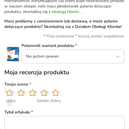
mechanizmów weryfikujących czy klient kupił recenzowany produkt
w naszym sklepie. Jeśli masz jakiekolwiek pytania dotyczące
produktu, skontaktuj się z
obsługą klienta
.
Masz problemy z zamówieniem lub dostawą, a może pytanie
dotyczące produktu? Skontaktuj się z Działem Obsługi Klienta!
Pola oznaczone * muszą zostać wypełnione.
Potwierdź wariant produktu
*
Nie jestem pewien
Moja recenzja produktu
Twoja ocena
*
1
2
3
4
5
słaby
bardzo dobry
Tytuł artykułu
*