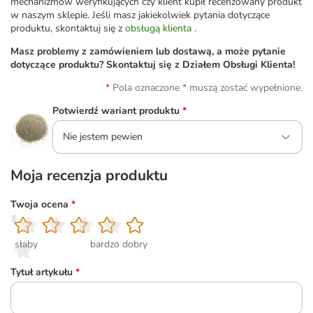
mechanizmów weryfikujących czy klient kupił recenzowany produkt
w naszym sklepie. Jeśli masz jakiekolwiek pytania dotyczące
produktu, skontaktuj się z
obsługą klienta
.
Masz problemy z zamówieniem lub dostawą, a może pytanie
dotyczące produktu? Skontaktuj się z Działem Obsługi Klienta!
Pola oznaczone * muszą zostać wypełnione.
Potwierdź wariant produktu
*
Nie jestem pewien
Moja recenzja produktu
Twoja ocena
*
1
2
3
4
5
słaby
bardzo dobry
Tytuł artykułu
*