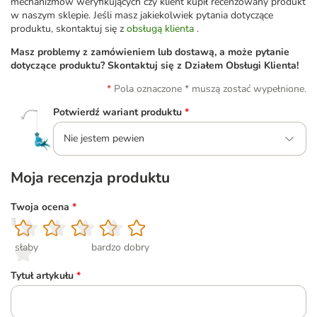
mechanizmów weryfikujących czy klient kupił recenzowany produkt
w naszym sklepie. Jeśli masz jakiekolwiek pytania dotyczące
produktu, skontaktuj się z
obsługą klienta
.
Masz problemy z zamówieniem lub dostawą, a może pytanie
dotyczące produktu? Skontaktuj się z Działem Obsługi Klienta!
Pola oznaczone * muszą zostać wypełnione.
Potwierdź wariant produktu
*
Nie jestem pewien
Moja recenzja produktu
Twoja ocena
*
1
2
3
4
5
słaby
bardzo dobry
Tytuł artykułu
*