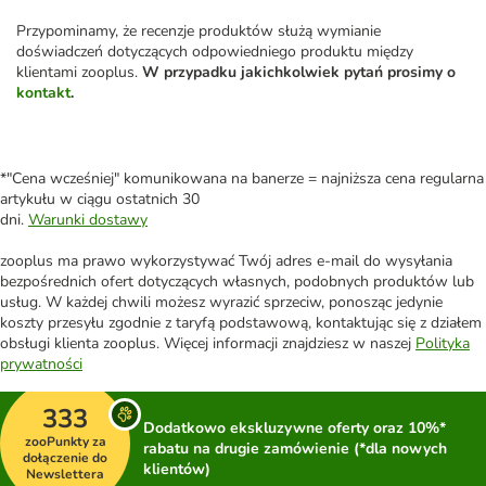
Przypominamy, że recenzje produktów służą wymianie
doświadczeń dotyczących odpowiedniego produktu między
klientami zooplus.
W przypadku jakichkolwiek pytań prosimy o
kontakt
.
*"Cena wcześniej" komunikowana na banerze = najniższa cena regularna
artykułu w ciągu ostatnich 30
dni.
Warunki dostawy
zooplus ma prawo wykorzystywać Twój adres e-mail do wysyłania
bezpośrednich ofert dotyczących własnych, podobnych produktów lub
usług. W każdej chwili możesz wyrazić sprzeciw, ponosząc jedynie
koszty przesyłu zgodnie z taryfą podstawową, kontaktując się z działem
obsługi klienta zooplus. Więcej informacji znajdziesz w naszej
Polityka
prywatności
333
Dodatkowo ekskluzywne oferty oraz 10%*
zooPunkty za
rabatu na drugie zamówienie (*dla nowych
dołączenie do
klientów)
Newslettera