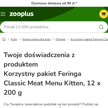
Darmowa dostawa od 99 zł *
Menu
Szukaj
produktów
Koty
Karma mokra dla kota
Feringa
Korzystny pakiet Feringa Cla
Twoje doświadczenia z
produktem
Korzystny pakiet Feringa
Classic Meat Menu Kitten, 12 x
200 g
Czy Twojemu zwierzakowi podobał się ten produkt? Podziel się