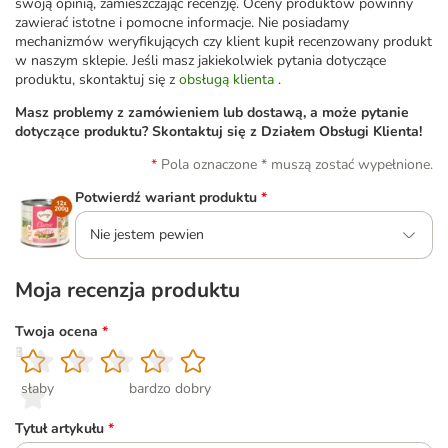
swoją opinią, zamieszczając recenzję. Oceny produktów powinny
zawierać istotne i pomocne informacje. Nie posiadamy
mechanizmów weryfikujących czy klient kupił recenzowany produkt
w naszym sklepie. Jeśli masz jakiekolwiek pytania dotyczące
produktu, skontaktuj się z
obsługą klienta
.
Masz problemy z zamówieniem lub dostawą, a może pytanie
dotyczące produktu? Skontaktuj się z Działem Obsługi Klienta!
Pola oznaczone * muszą zostać wypełnione.
Potwierdź wariant produktu
*
Nie jestem pewien
Moja recenzja produktu
Twoja ocena
*
1
2
3
4
5
słaby
bardzo dobry
Tytuł artykułu
*