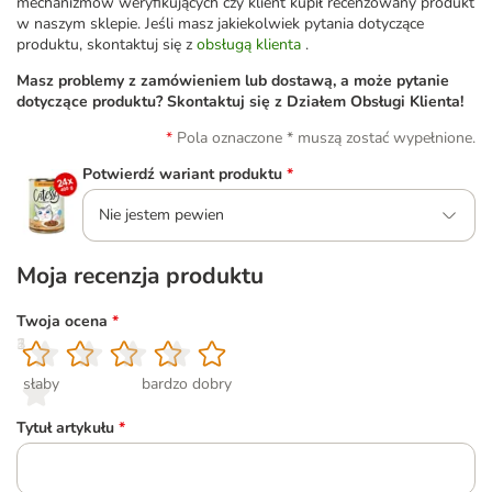
mechanizmów weryfikujących czy klient kupił recenzowany produkt
w naszym sklepie. Jeśli masz jakiekolwiek pytania dotyczące
produktu, skontaktuj się z
obsługą klienta
.
Masz problemy z zamówieniem lub dostawą, a może pytanie
dotyczące produktu? Skontaktuj się z Działem Obsługi Klienta!
Pola oznaczone * muszą zostać wypełnione.
Potwierdź wariant produktu
*
Nie jestem pewien
Moja recenzja produktu
Twoja ocena
*
1
2
3
4
5
słaby
bardzo dobry
Tytuł artykułu
*