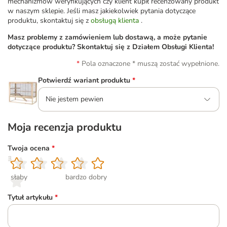
mechanizmów weryfikujących czy klient kupił recenzowany produkt
w naszym sklepie. Jeśli masz jakiekolwiek pytania dotyczące
produktu, skontaktuj się z
obsługą klienta
.
Masz problemy z zamówieniem lub dostawą, a może pytanie
dotyczące produktu? Skontaktuj się z Działem Obsługi Klienta!
Pola oznaczone * muszą zostać wypełnione.
Potwierdź wariant produktu
*
Nie jestem pewien
Moja recenzja produktu
Twoja ocena
*
1
2
3
4
5
słaby
bardzo dobry
Tytuł artykułu
*