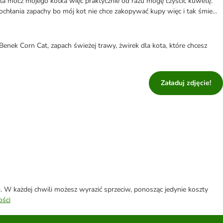
la mocz mojego kotka więc praktycznie od razu mogę czyścić kuwetę.
ochłania zapachy bo mój kot nie chce zakopywać kupy więc i tak śmie...
Benek Corn Cat, zapach świeżej trawy, żwirek dla kota, które chcesz
Załaduj zdjęcie!
W każdej chwili możesz wyrazić sprzeciw, ponosząc jedynie koszty
ości