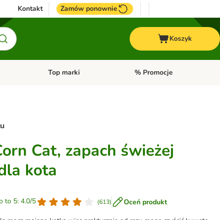
Kontakt
Zamów ponownie
Koszyk
Top marki
% Promocje
yka
u kategorii: Ptaki
Otwórz menu kategorii: Konie
Otwórz menu kategorii: Top m
tu
orn Cat, zapach świeżej
dla kota
o to 5: 4.0/5
Oceń produkt
(
613
)