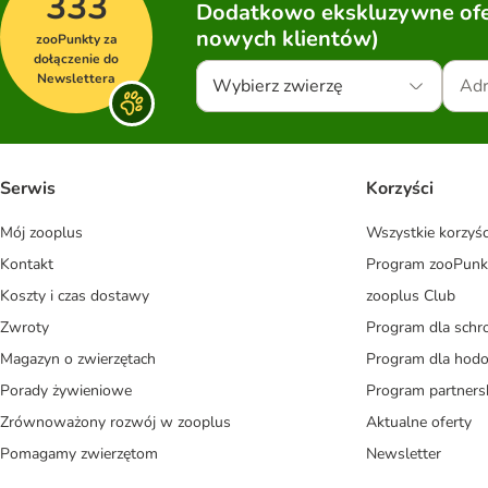
333
Dodatkowo ekskluzywne ofer
nowych klientów)
zooPunkty za
dołączenie do
Newslettera
Wybierz zwierzę
Serwis
Korzyści
Mój zooplus
Wszystkie korzyśc
Kontakt
Program zooPunk
Koszty i czas dostawy
zooplus Club
Zwroty
Program dla schr
Magazyn o zwierzętach
Program dla ho
Porady żywieniowe
Program partners
Zrównoważony rozwój w zooplus
Aktualne oferty
Pomagamy zwierzętom
Newsletter