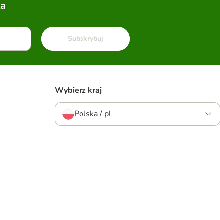
la
Subskrybuj
Wybierz kraj
Polska / pl