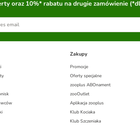
ty oraz 10%* rabatu na drugie zamówienie (*d
Zakupy
i
Promocje
ty
Oferty specjalne
zooplus ABOnament
onisk
zooOutlet
dowców
Aplikacja zooplus
ki
Klub Kociaka
Klub Szczeniaka