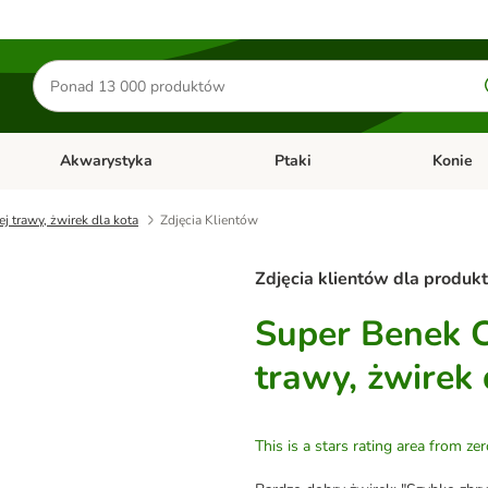
Szukaj
produktów
Akwarystyka
Ptaki
Konie
y
Otwórz menu kategorii: Małe zwierzęta
Otwórz menu kategorii: Akwaryst
Otwórz men
j trawy, żwirek dla kota
Zdjęcia Klientów
Zdjęcia klientów dla produk
Super Benek C
trawy, żwirek 
This is a stars rating area from zer