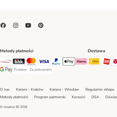
Metody płatności
Dostawa
Paczkoma
OR
Przelewy24 Payment Method
Blik Payment Method
MasterCard Payment Method
Visa Payment Method
PayPal Payment Method
Apple Pay Payment Method
Klarna Payment Method
Przelew
Za pobraniem
Przelew Payment Method
Za pobraniem Payment Method
Google Pay Payment Method
O nas
Kariera - Kraków
Kariera - Wrocław
Regulamin sklepu
Metody płatności
Program partnerski
Korzyści
DSA
Oświad
© zooplus SE
2026