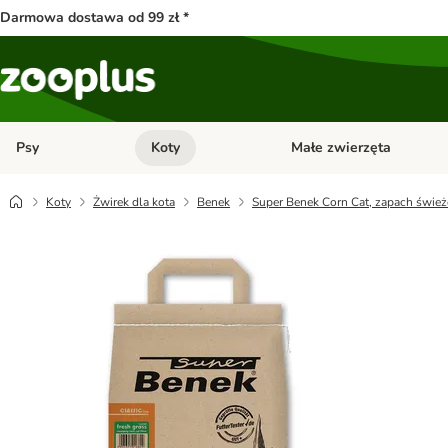
Darmowa dostawa od 99 zł *
Psy
Koty
Małe zwierzęta
Otwórz menu kategorii: Psy
Otwórz menu kategorii: Kot
Koty
Żwirek dla kota
Benek
Super Benek Corn Cat, zapach świeże