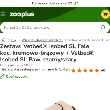
Darmowa dostawa od 99 zł *
Menu
Szukaj
produktów
Psy
Wszystko dla psów małych ras
Zestaw: Vetbed® Isobed SL Fal
Zestaw: Vetbed® Isobed SL Fale
koc, kremowo-brązowy + Vetbed®
Isobed SL Paw, czarny/szary
Dł. x szer.: 75 x 50 cm
This is a stars rating area from zero to 5: 4.9/5
(
63
)
Oceń produkt