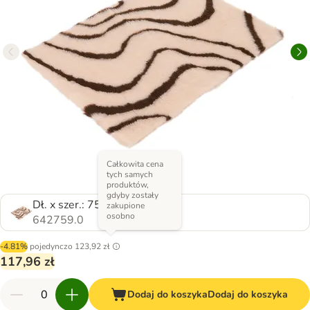
Całkowita cena
tych samych
produktów,
gdyby zostały
Dł. x szer.: 75 x 50 cm
zakupione
osobno
642759.0
-4.81%
pojedynczo
123,92 zł
117,96 zł
Dodaj do koszyka
Dodaj do koszyka