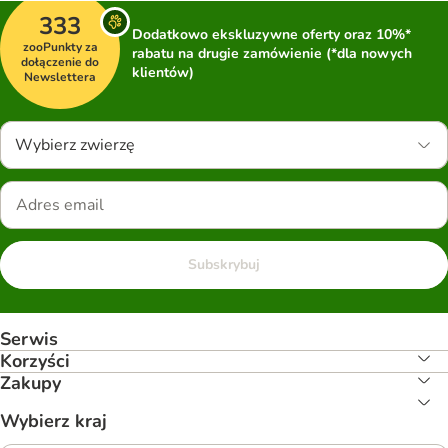
333
Dodatkowo ekskluzywne oferty oraz 10%*
zooPunkty za
rabatu na drugie zamówienie (*dla nowych
dołączenie do
klientów)
Newslettera
Wybierz zwierzę
Subskrybuj
Serwis
Korzyści
Zakupy
Wybierz kraj