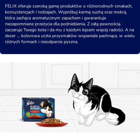
FELIX oferuje szeroką gamę produktów o różnorodnych smakach,
konsystencjach i rodzajach. Wypróbuj karmę suchą oraz mokrą,
która zachęca aromatycznym zapachem i gwarantuje
niezapomniane przeżycia dla podniebienia. Z całą pewnością
zaczaruje Twego kota i da mu z każdym kęsem więcej radości. A na
deser … kolorowa uczta przysmaków wspaniale pachnąca, w wielu
różnych formach i nieodparcie pyszna.