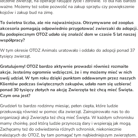
leczenie zwierząt, na operacje ratujące życie i zdrowie. To dla nas bardzo
ważne. Możemy też sobie pozwolić na zakup sprzętu czy powiększenie
kojców i zakup bud na zimę.
To świetna liczba, ale nie najważniejsza. Otrzymywane od zooplus
akcesoria pomagają odpowiednio przygotować zwierzaki do adopcji.
Ilu podopiecznym OTOZ udało się znaleźć dom w czasie 5 lat naszej
współpracy?
W tym okresie OTOZ Animals uratowało i oddało do adopcji ponad 37
tysięcy zwierząt.
Gratulujemy! OTOZ bardzo aktywnie prowadzi również rozmaite
akcje. Jesteśmy ogromnie wdzięczni, że i my możemy mieć w nich
swój udział. W tym roku dzięki punktom oddawanym przez naszych
Klientów podczas świątecznych zakupów, udało nam się uzbierać
ponad 30 tysięcy złotych na akcję Zwierzęta też chcą mieć Święta.
Czym ona jest?
Grudzień to bardzo rodzinny miesiąc, pełen ciepła, które ludzie
przekuwają również w pomoc dla zwierząt. Zainspirowało nas to do
organizacji akcji Zwierzęta też chcą mieć Święta. W każdym schronisku
mamy choinkę, pod którą ludzie przynoszą dary i wspierają jak mogą.
Zachęcamy też do odwiedzenia różnych schronisk, niekoniecznie
należących do OTOZ, by tam pomagać tym najbiedniejszym zwierzętom.