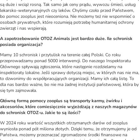
są duże i wciąż rosną. Tak samo jak ceny prądu, wywozu śmieci, usług
lekarsko-weterynaryjnych czy leków. Chylimy czoło przed Państwem,
bo pomoc zooplus jest nieoceniona. Nie możemy też nie wspomnieć o
osobach prywatnych, które rozumieją potrzebę humanitarnej ochrony
zwierząt i nas wspierają.
A zapotrzebowanie OTOZ Animals jest bardzo duże. Ile schronisk
posiada organizacja?
Mamy 10 schronisk i przytulisk na terenie całej Polski. Co roku
przeprowadzamy ponad 5000 interwencji. Do naszego Inspektoratu
Głównego spływają zgłoszenia, które następnie rozdzielamy na
inspektoraty lokalne. Jeśli sprawy dotyczą miejsc, w których nas nie ma,
to dzwonimy do współpracujących organizacji. Mamy ich całą listę. To
dla nas bardzo ważne, bo nie ma żadnej instytucji państwowej, która by
się tym zajmowała.
Główną formą pomocy zooplus są transporty karmy, żwirku i
akcesoriów, które comiesięcznie wyjeżdżają z naszych magazynów
do schronisk OTOZ-u. Jakie to są ilości?
W 2024 roku wartość wszystkich otrzymanych darów od zooplus
wyniosła ponad pół miliona złotych. Dzięki temu, że otrzymujemy je od
Państwa, możemy przeznaczać zgromadzone środki finansowe na