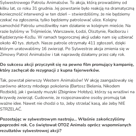
Sylwestrowego Patrolu Animalsów. To akcja, którą prowadzimy od
kilku lat, co roku 31 grudnia. Jej powstanie było reakcją na dramatyczną
konieczność interwencji w ten dzień – stwierdziliśmy, że nie będziemy
czekać na zgłoszenia, tylko będziemy patrolować ulice. Kolejny
samochód Patrolu umożliwiłby nam działanie w kolejnym mieście. Na
razie byliśmy w Trójmieście, Warszawie, Łodzi, Olsztynie, Raciborzu i
Kędzierzynie-Koźlu. W ramach tegorocznej akcji udało nam się uzbierać
około 40 tys. złotych. Nasze patrole otrzymały 411 zgłoszeń, dzięki
którym uratowaliśmy 16 zwierząt. Po Sylwestrze akcja zmienia się w
Zimowy Patrol Animalsów i tak naprawdę działamy przez cały rok.
Do sukcesu akcji przyczynił się na pewno film promujący kampanię,
który zachęcał do rezygnacji z kupna fajerwerków.
Tak, powstał pierwszy Western Animalsów! W akcję zaangażowały się
zarówno aktorzy młodego pokolenia (Bartosz Bielenia, Nikodem
Rozbicki), jak i gwiazdy muzyki (Zbigniew Hołdys), którzy są wrażliwi na
krzywdę zwierząt. Cudownie, że rozpoznawalne osoby promują tak
ważne idee. Nawet nie chodzi o to, żeby strzelać kasą, ale żeby NIE
STRZELAĆ.
Pozostając w sylwestrowym nastroju… Właśnie zakończyliśmy
poprzedni rok. Co świętował OTOZ Animals oprócz wspomnianych
rezultatów sylwestrowej akcji?