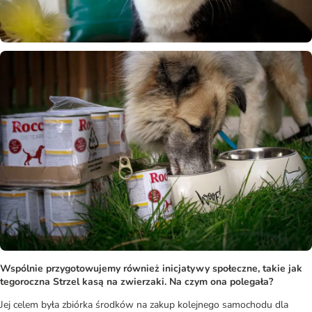
Wspólnie przygotowujemy również inicjatywy społeczne, takie jak
tegoroczna Strzel kasą na zwierzaki. Na czym ona polegała?
Jej celem była zbiórka środków na zakup kolejnego samochodu dla