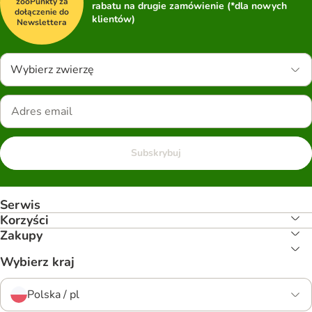
zooPunkty za
rabatu na drugie zamówienie (*dla nowych
dołączenie do
klientów)
Newslettera
Wybierz zwierzę
Subskrybuj
Serwis
Korzyści
Zakupy
Wybierz kraj
Polska / pl