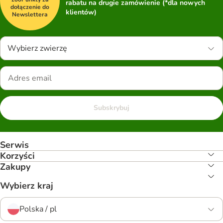
rabatu na drugie zamówienie (*dla nowych
dołączenie do
klientów)
Newslettera
Wybierz zwierzę
Subskrybuj
Serwis
Korzyści
Zakupy
Wybierz kraj
Polska / pl