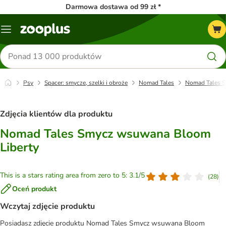
Darmowa dostawa od 99 zł *
Menu
Szukaj
produktów
Psy
Spacer: smycze, szelki i obroże
Nomad Tales
Nomad Tales S
Zdjęcia klientów dla produktu
Nomad Tales Smycz wsuwana Bloom
Liberty
This is a stars rating area from zero to 5: 3.1/5
(
28
)
Oceń produkt
Wczytaj zdjęcie produktu
Posiadasz zdjęcie produktu Nomad Tales Smycz wsuwana Bloom