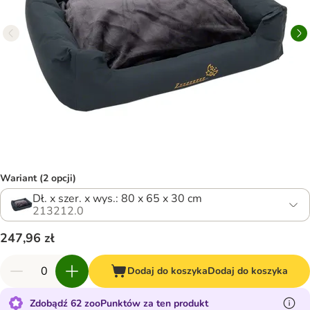
Wariant (2 opcji)
Dł. x szer. x wys.: 80 x 65 x 30 cm
213212.0
247,96 zł
Dodaj do koszyka
Dodaj do koszyka
Zdobądź 62 zooPunktów za ten produkt