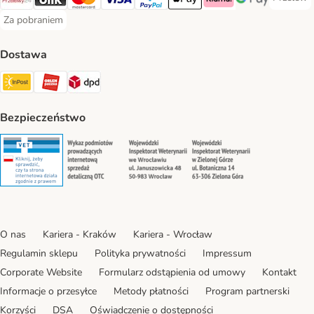
Przelew 
Przelewy24 Payment Method
Blik Payment Method
MasterCard Payment Method
Visa Payment Method
PayPal Payment Method
Apple Pay Payment Method
Klarna Payment Method
Google Pay Paym
Za pobraniem
Za pobraniem Payment Method
Dostawa
Paczkomat® Shipping Method
ORLEN Paczka Shipping Method
DPD Shipping Method
Bezpieczeństwo
Security
Security
Security
Security
O nas
Kariera - Kraków
Kariera - Wrocław
Regulamin sklepu
Polityka prywatności
Impressum
Corporate Website
Formularz odstąpienia od umowy
Kontakt
Informacje o przesyłce
Metody płatności
Program partnerski
Korzyści
DSA
Oświadczenie o dostępności