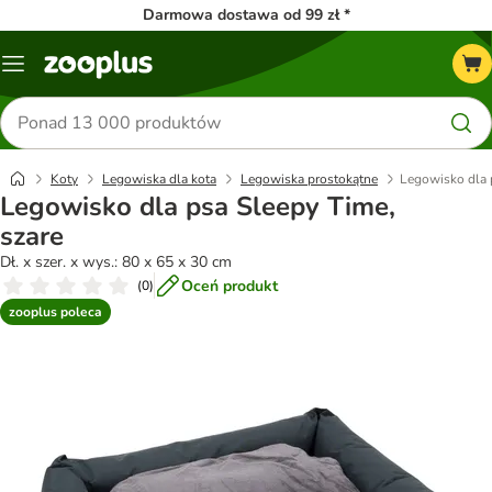
Darmowa dostawa od 99 zł *
Menu
Szukaj
produktów
Koty
Legowiska dla kota
Legowiska prostokątne
Legowisko dla 
Legowisko dla psa Sleepy Time,
szare
Dł. x szer. x wys.: 80 x 65 x 30 cm
Oceń produkt
(
0
)
zooplus poleca