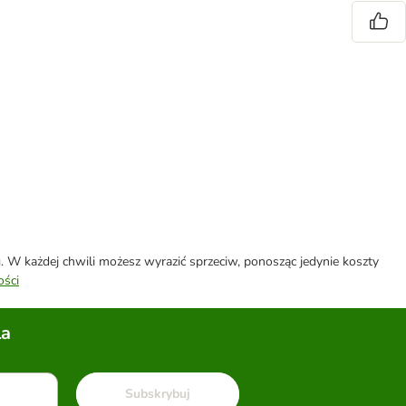
W każdej chwili możesz wyrazić sprzeciw, ponosząc jedynie koszty
ości
la
Subskrybuj