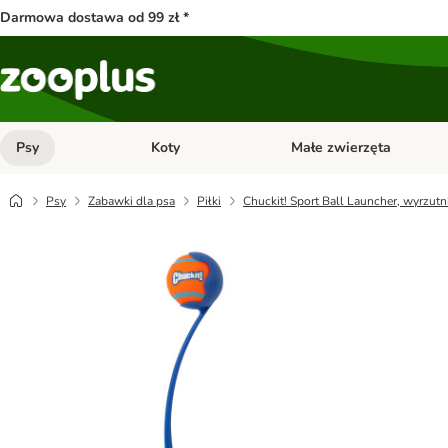
Darmowa dostawa od 99 zł *
Psy
Koty
Małe zwierzęta
Otwórz menu kategorii: Psy
Otwórz menu kategorii: Kot
Psy
Zabawki dla psa
Piłki
Chuckit! Sport Ball Launcher, wyrzutni