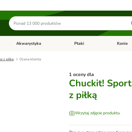
Szukaj
produktów
Akwarystyka
Ptaki
Konie
y
Otwórz menu kategorii: Małe zwierzęta
Otwórz menu kategorii: Akwaryst
Otwórz men
a z piłką
Ocena klienta
1 oceny dla
Chuckit! Sport
z piłką
Wczytaj zdjęcie produktu