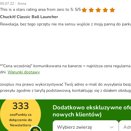
|
05.07.22
Anna
This is a stars rating area from zero to 5: 5/5
Chuckit! Classic Ball Launcher
Rewelacja, bez tego sprzętu nie ma sensu wyjście z moją panną do parku
*"Cena wcześniej" komunikowana na banerze = najniższa cena regularna 
dni.
Warunki dostawy
zooplus ma prawo wykorzystywać Twój adres e-mail do wysyłania bezpo
przesyłu zgodnie z taryfą podstawową, kontaktując się z działem obsługi
333
Dodatkowo ekskluzywne ofer
nowych klientów)
zooPunkty za
dołączenie do
Newslettera
Wybierz zwierzę