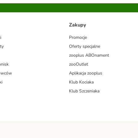
Zakupy
i
Promocje
ty
Oferty specjalne
zooplus ABOnament
onisk
zooOutlet
dowców
Aplikacja zooplus
ki
Klub Kociaka
Klub Szczeniaka