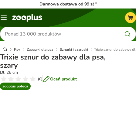
Darmowa dostawa od 99 zł *
Menu
Szukaj
produktów
Psy
Zabawki dla psa
Sznurki i szarpaki
Trixie sznur do zabawy dl
Trixie sznur do zabawy dla psa,
szary
Dł. 26 cm
Oceń produkt
(
0
)
zooplus poleca