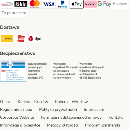
Przelew
Przelew 
Przelewy24 Payment Method
Blik Payment Method
MasterCard Payment Method
Visa Payment Method
PayPal Payment Method
Apple Pay Payment Method
Klarna Payment Method
Google Pay Paym
Za pobraniem
Za pobraniem Payment Method
Dostawa
Paczkomat® Shipping Method
ORLEN Paczka Shipping Method
DPD Shipping Method
Bezpieczeństwo
Security
Security
Security
Security
O nas
Kariera - Kraków
Kariera - Wrocław
Regulamin sklepu
Polityka prywatności
Impressum
Corporate Website
Formularz odstąpienia od umowy
Kontakt
Informacje o przesyłce
Metody płatności
Program partnerski