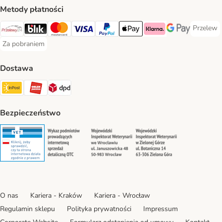
Metody płatności
Przelew
Przelew 
Przelewy24 Payment Method
Blik Payment Method
MasterCard Payment Method
Visa Payment Method
PayPal Payment Method
Apple Pay Payment Method
Klarna Payment Method
Google Pay Paym
Za pobraniem
Za pobraniem Payment Method
Dostawa
Paczkomat® Shipping Method
ORLEN Paczka Shipping Method
DPD Shipping Method
Bezpieczeństwo
Security
Security
Security
Security
O nas
Kariera - Kraków
Kariera - Wrocław
Regulamin sklepu
Polityka prywatności
Impressum