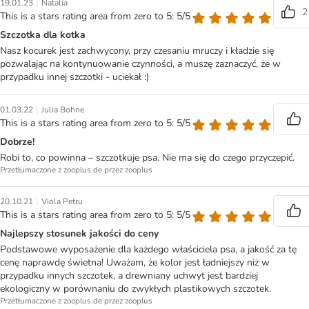
|
19.01.23
Natalia
2
This is a stars rating area from zero to 5: 5/5
Szczotka dla kotka
Nasz kocurek jest zachwycony, przy czesaniu mruczy i kładzie się
pozwalając na kontynuowanie czynności, a muszę zaznaczyć, że w
przypadku innej szczotki - uciekał :)
|
01.03.22
Julia Bohne
This is a stars rating area from zero to 5: 5/5
Dobrze!
Robi to, co powinna – szczotkuje psa. Nie ma się do czego przyczepić.
Przetłumaczone z zooplus.de przez zooplus
|
20.10.21
Viola Petru
This is a stars rating area from zero to 5: 5/5
Najlepszy stosunek jakości do ceny
Podstawowe wyposażenie dla każdego właściciela psa, a jakość za tę
cenę naprawdę świetna! Uważam, że kolor jest ładniejszy niż w
przypadku innych szczotek, a drewniany uchwyt jest bardziej
ekologiczny w porównaniu do zwykłych plastikowych szczotek.
Przetłumaczone z zooplus.de przez zooplus