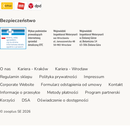
Paczkomat® Shipping Method
ORLEN Paczka Shipping Method
DPD Shipping Method
Bezpieczeństwo
Security
Security
Security
Security
O nas
Kariera - Kraków
Kariera - Wrocław
Regulamin sklepu
Polityka prywatności
Impressum
Corporate Website
Formularz odstąpienia od umowy
Kontakt
Informacje o przesyłce
Metody płatności
Program partnerski
Korzyści
DSA
Oświadczenie o dostępności
© zooplus SE
2026