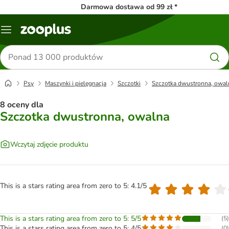
Darmowa dostawa od 99 zł *
Menu
Szukaj
produktów
Psy
Maszynki i pielęgnacja
Szczotki
Szczotka dwustronna, owal
8 oceny dla
Szczotka dwustronna, owalna
Wczytaj zdjęcie produktu
This is a stars rating area from zero to 5: 4.1/5
This is a stars rating area from zero to 5: 5/5
(
5
)
This is a stars rating area from zero to 5: 4/5
(
0
)